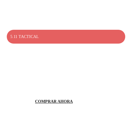
5.11 TACTICAL
EXPLORAR
PRODUCTOS 5.11
TACTICAL
COMPRAR AHORA
Haga tu pedido en línea y recibe los productos. Diseñado para máxim
comodidad y aerodinámica.