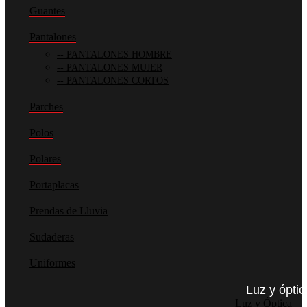
Guantes
Pantalones
PANTALONES HOMBRE
PANTALONES MUJER
PANTALONES CORTOS
Parches
Polos
Polares
Portaplacas
Prendas de Lluvia
Sudaderas
Uniformes
Luz y óptic
Luz y Óptica