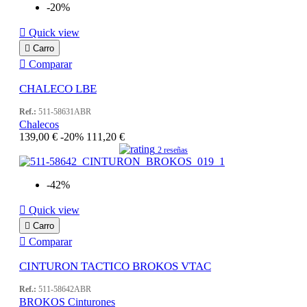
-20%

Quick view

Carro

Comparar
CHALECO LBE
Ref.:
511-58631ABR
Chalecos
139,00 €
-20%
111,20 €
2 reseñas
-42%

Quick view

Carro

Comparar
CINTURON TACTICO BROKOS VTAC
Ref.:
511-58642ABR
BROKOS Cinturones