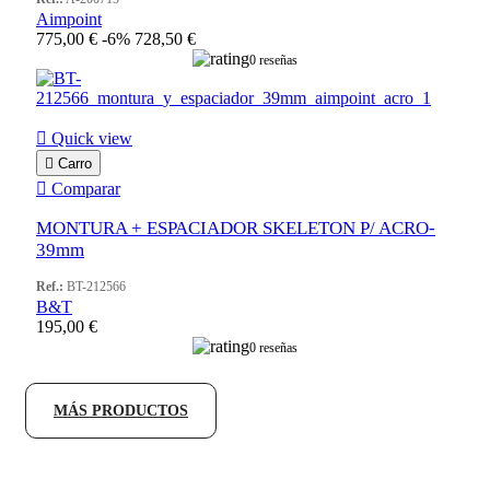
Aimpoint
775,00 €
-6%
728,50 €
0 reseñas

Quick view

Carro

Comparar
MONTURA + ESPACIADOR SKELETON P/ ACRO-
39mm
Ref.:
BT-212566
B&T
195,00 €
0 reseñas
MÁS PRODUCTOS