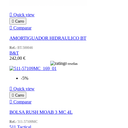

Quick view

Carro

Comparar
AMORTIGUADOR HIDRAULICO BT
Ref.:
BT-500046
B&T
242,00 €
0 reseñas
-5%

Quick view

Carro

Comparar
BOLSA RUSH MOAB 3 MC 4L
Ref.:
511-57109MC
511 Tactical