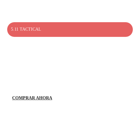
5.11 TACTICAL
EXPLORAR
PRODUCTOS 5.11
TACTICAL
COMPRAR AHORA
Haga tu pedido en línea y recibe los productos. Diseñado para máxim
comodidad y aerodinámica.