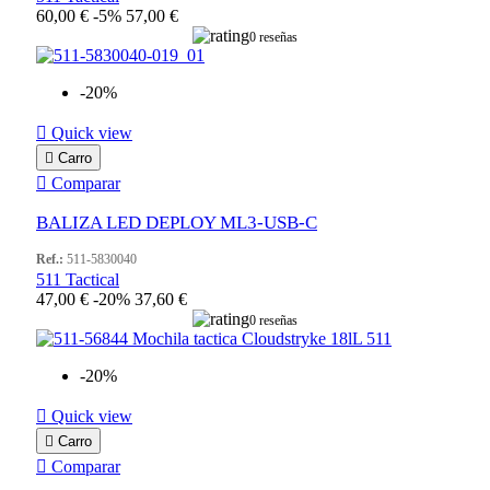
60,00 €
-5%
57,00 €
0 reseñas
-20%

Quick view

Carro

Comparar
BALIZA LED DEPLOY ML3-USB-C
Ref.:
511-5830040
511 Tactical
47,00 €
-20%
37,60 €
0 reseñas
-20%

Quick view

Carro

Comparar