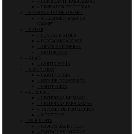
LUBRICANTE PARA ARMAS
LIMPIADOR DE ÓPTICAS
PERSONALIZA HK G36/MP5
ACCESORIOS PARA HK
G36/MP5
RADAR
FUNDAS PISTOLA
PORTACARGADORES
ARNÉS Y PERNERAS
CINTURONES
RUAG
CARTUCHERÍA
SIMUNITION
CARTUCHERÍA
KITS DE CONVERSIÓN
PROTECCIÓN
SUREFIRE
LINTERNAS DE MANO
LINTERNAS PARA ARMAS
TAPONES DE PROTECCIÓN
MONTURAS
ULBRICHTS
CASCOS BALÍSTICOS
PANTALLAS COVID-19