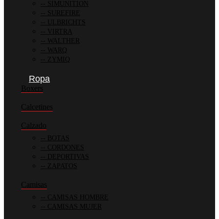
SIMUNITION
SUREFIRE
ULBRICHTS
VIRTRA
WALTHER
WARQ
ZYMIQ
Ropa
Boxers
Calcetines
Calzado
BOTAS
CORDONES
DEPORTIVAS
ZAPATOS
Camisas
CAMISAS HOMBRE
CAMISAS MUJER