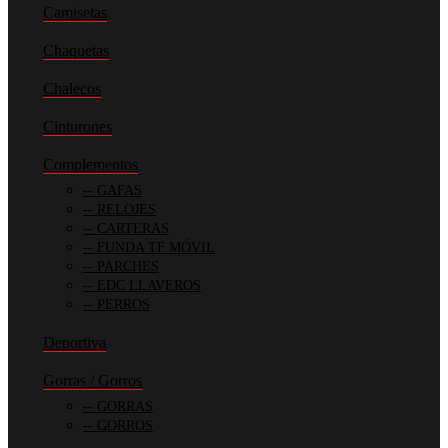
Camisetas
Chaquetas
Chalecos
Cinturones
Complementos
GAFAS
RELOJES
CARTERAS
FUNDA TF MÓVIL
PARCHES
EDC LLAVEROS
PERROS
Deportiva
Gorras / Gorros
GORRAS
GORROS