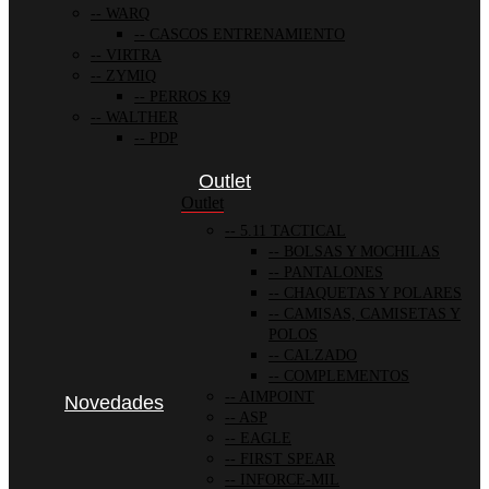
WARQ
CASCOS ENTRENAMIENTO
VIRTRA
ZYMIQ
PERROS K9
WALTHER
PDP
Outlet
Outlet
5.11 TACTICAL
BOLSAS Y MOCHILAS
PANTALONES
CHAQUETAS Y POLARES
CAMISAS, CAMISETAS Y
POLOS
CALZADO
COMPLEMENTOS
AIMPOINT
Novedades
ASP
EAGLE
FIRST SPEAR
INFORCE-MIL