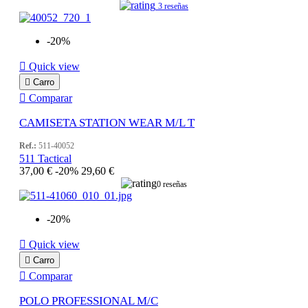
3 reseñas
-20%

Quick view

Carro

Comparar
CAMISETA STATION WEAR M/L T
Ref.:
511-40052
511 Tactical
37,00 €
-20%
29,60 €
0 reseñas
-20%

Quick view

Carro

Comparar
POLO PROFESSIONAL M/C