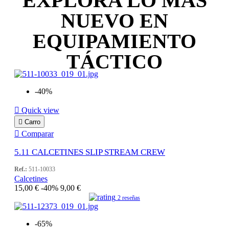
EXPLORA LO MÁS
NUEVO EN
EQUIPAMIENTO
TÁCTICO
-40%

Quick view

Carro

Comparar
5.11 CALCETINES SLIP STREAM CREW
Ref.:
511-10033
Calcetines
15,00 €
-40%
9,00 €
2 reseñas
-65%