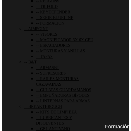
REDGUNS
TRIFOLD
KEYDEFENDER
SERIE BLUELINE
FORMACION
AIMPOINT
VISORES
MAGNIFICADOR 3X 6X CEU
ESPACIADORES
MONTURAS Y ANILLAS
TAPAS
B&T
ARMASBT
SUPRESORES
RAILES MONTURAS
CAZAVAINAS
CULATAS GUARDAMANOS
EMPUÑADURAS BÍPODES
LINTERNAS PARA ARMAS
BREAKTHROUGH
KITS DE LIMPIEZA
LUBRICANTES Y
DISOLVENTES
Formación
GEL ANTIVAHO