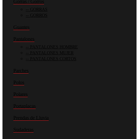
Gorras / Gorros
GORRAS
GORROS
Guantes
Pantalones
PANTALONES HOMBRE
PANTALONES MUJER
PANTALONES CORTOS
Parches
Polos
Polares
Portaplacas
Prendas de Lluvia
Sudaderas