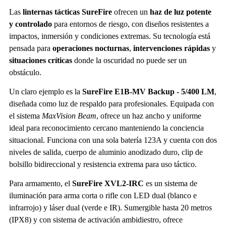
Las
linternas tácticas SureFire
ofrecen un
haz de luz potente
y controlado
para entornos de riesgo, con diseños resistentes a
impactos, inmersión y condiciones extremas. Su tecnología está
pensada para
operaciones nocturnas
,
intervenciones rápidas
y
situaciones críticas
donde la oscuridad no puede ser un
obstáculo.
Un claro ejemplo es la
SureFire E1B-MV Backup - 5/400 LM
,
diseñada como luz de respaldo para profesionales. Equipada con
el sistema
MaxVision Beam
, ofrece un haz ancho y uniforme
ideal para reconocimiento cercano manteniendo la conciencia
situacional. Funciona con una sola batería 123A y cuenta con dos
niveles de salida, cuerpo de aluminio anodizado duro, clip de
bolsillo bidireccional y resistencia extrema para uso táctico.
Para armamento, el
SureFire
XVL2
-IRC
es un sistema de
iluminación para arma corta o rifle con LED dual (blanco e
infrarrojo) y láser dual (verde e IR). Sumergible hasta 20 metros
(IPX8) y con sistema de activación ambidiestro, ofrece