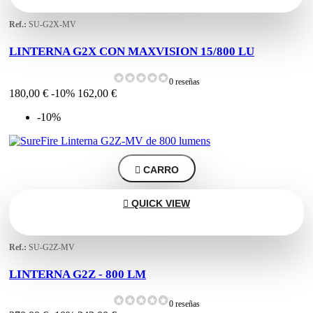
Ref.:
SU-G2X-MV
LINTERNA G2X CON MAXVISION 15/800 LU
0 reseñas
180,00 €
-10%
162,00 €
-10%

CARRO

QUICK VIEW
Ref.:
SU-G2Z-MV
LINTERNA G2Z - 800 LM
0 reseñas