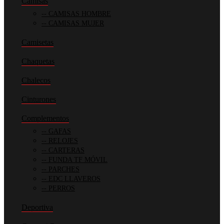
Camisas
CAMISAS HOMBRE
CAMISAS MUJER
Camisetas
Chaquetas
Chalecos
Cinturones
Complementos
GAFAS
RELOJES
CARTERAS
FUNDA TF MÓVIL
PARCHES
EDC LLAVEROS
PERROS
Deportiva