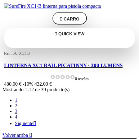

CARRO

QUICK VIEW
Ref.:
SU-XC1-B
LINTERNA XC1 RAIL PICATINNY - 300 LUMENS
0 reseñas
480,00 €
-10%
432,00 €
Mostrando 1-12 de 39 producto(s)
1
2
3
4
Siguiente

Volver arriba
