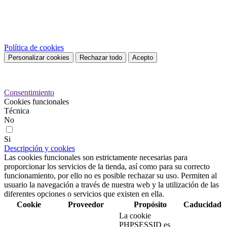
Este sitio web utiliza cookies propias y de terceros para mejorar
nuestros servicios y mostrarle publicidad relacionada con sus
preferencias mediante el análisis de sus hábitos de navegación. Para
dar su consentimiento sobre su uso pulse el botón Acepto.
Política de cookies
Personalizar cookies
Rechazar todo
Acepto
Preferencias de cookies
Consentimiento
Cookies funcionales
Técnica
No
Si
Descripción y cookies
Las cookies funcionales son estrictamente necesarias para
proporcionar los servicios de la tienda, así como para su correcto
funcionamiento, por ello no es posible rechazar su uso. Permiten al
usuario la navegación a través de nuestra web y la utilización de las
diferentes opciones o servicios que existen en ella.
Cookie
Proveedor
Propósito
Caducidad
La cookie
PHPSESSID es