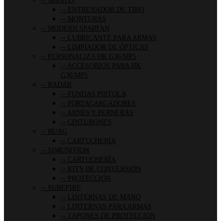
MANTIS
ENTRENADOR DE TIRO
MONTURAS
MODERN SPARTAN
LUBRICANTE PARA ARMAS
LIMPIADOR DE ÓPTICAS
PERSONALIZA HK G36/MP5
ACCESORIOS PARA HK
G36/MP5
RADAR
FUNDAS PISTOLA
PORTACARGADORES
ARNÉS Y PERNERAS
CINTURONES
RUAG
CARTUCHERÍA
SIMUNITION
CARTUCHERÍA
KITS DE CONVERSIÓN
PROTECCIÓN
SUREFIRE
LINTERNAS DE MANO
LINTERNAS PARA ARMAS
TAPONES DE PROTECCIÓN