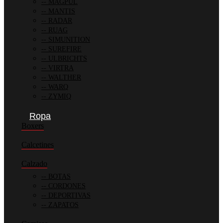
MAGPUL
MANTIS
RADAR
RUAG
SIMUNITION
SUREFIRE
ULBRICHTS
VIRTRA
WALTHER
WARQ
ZYMIQ
Ropa
Boxers
Calcetines
Calzado
BOTAS
CORDONES
DEPORTIVAS
ZAPATOS