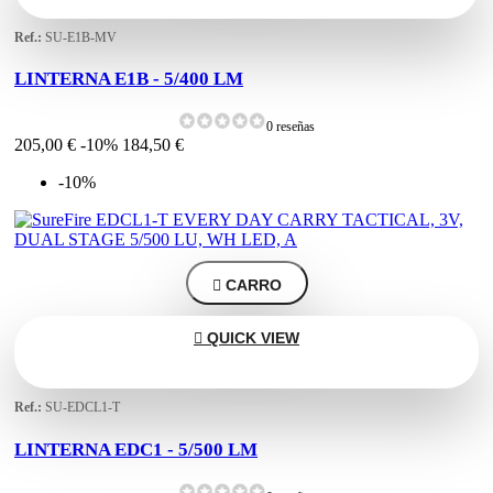
Ref.:
SU-E1B-MV
LINTERNA E1B - 5/400 LM
0 reseñas
205,00 €
-10%
184,50 €
-10%

CARRO

QUICK VIEW
Ref.:
SU-EDCL1-T
LINTERNA EDC1 - 5/500 LM