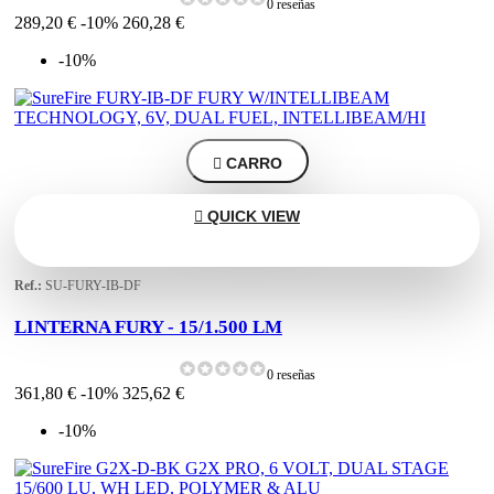
0 reseñas
289,20 €
-10%
260,28 €
-10%

CARRO

QUICK VIEW
Ref.:
SU-FURY-IB-DF
LINTERNA FURY - 15/1.500 LM
0 reseñas
361,80 €
-10%
325,62 €
-10%