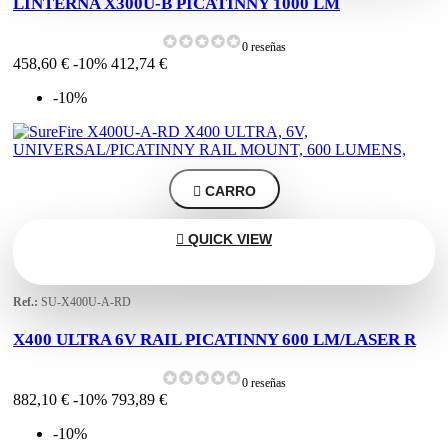
LINTERNA X300U-B PICATINNY 1000 LM
0 reseñas
458,60 €
-10%
412,74 €
-10%

CARRO

QUICK VIEW
Ref.:
SU-X400U-A-RD
X400 ULTRA 6V RAIL PICATINNY 600 LM/LASER R
0 reseñas
882,10 €
-10%
793,89 €
-10%