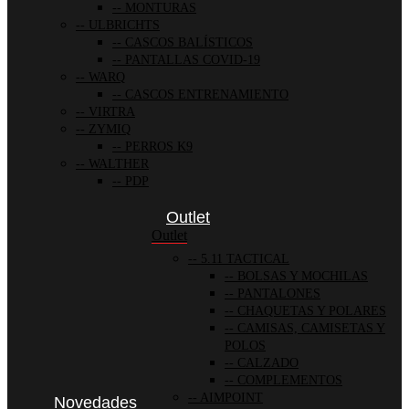
MONTURAS
ULBRICHTS
CASCOS BALÍSTICOS
PANTALLAS COVID-19
WARQ
CASCOS ENTRENAMIENTO
VIRTRA
ZYMIQ
PERROS K9
WALTHER
PDP
Outlet
Outlet
5.11 TACTICAL
BOLSAS Y MOCHILAS
PANTALONES
CHAQUETAS Y POLARES
CAMISAS, CAMISETAS Y
POLOS
CALZADO
COMPLEMENTOS
AIMPOINT
Novedades