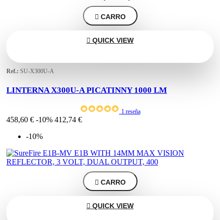

CARRO

QUICK VIEW
Ref.:
SU-X300U-A
LINTERNA X300U-A PICATINNY 1000 LM
1 reseña
458,60 €
-10%
412,74 €
-10%

CARRO

QUICK VIEW