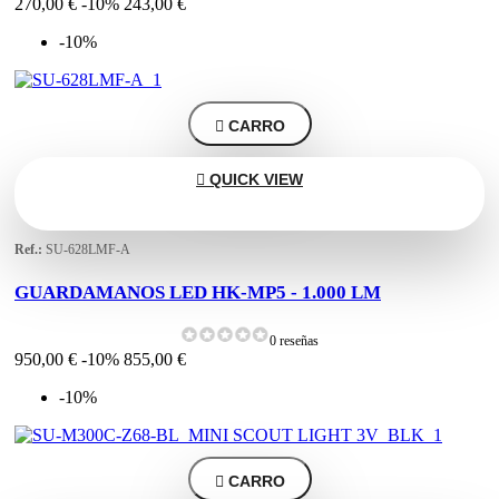
270,00 €
-10%
243,00 €
-10%

CARRO

QUICK VIEW
Ref.:
SU-628LMF-A
GUARDAMANOS LED HK-MP5 - 1.000 LM
0 reseñas
950,00 €
-10%
855,00 €
-10%

CARRO