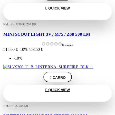

QUICK VIEW
Ref.:
SU-M300C-Z68-BK
MINI SCOUT LIGHT 3V / M75 / Z68 500 LM
0 reseñas
515,00 €
-10%
463,50 €
-10%

CARRO

QUICK VIEW
Ref.:
SU-X300U-B