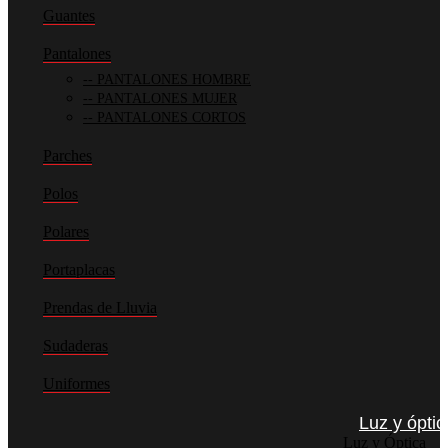
Guantes
Pantalones
PANTALONES HOMBRE
PANTALONES MUJER
PANTALONES CORTOS
Parches
Polos
Polares
Portaplacas
Prendas de Lluvia
Sudaderas
Uniformes
Luz y óptic
Luz y Óptica