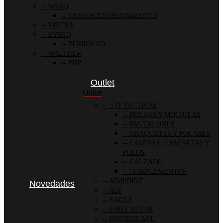
WARQ
CASCOS ENTRENAMIENTO
VIRTRA
ZYMIQ
PERROS K9
WALTHER
PDP
Outlet
Outlet
5.11 TACTICAL
BOLSAS Y MOCHILAS
PANTALONES
CHAQUETAS Y POLARES
CAMISAS, CAMISETAS Y
POLOS
CALZADO
COMPLEMENTOS
AIMPOINT
Novedades
ASP
EAGLE
FIRST SPEAR
INFORCE-MIL