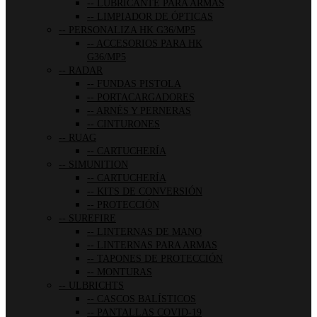
LUBRICANTE PARA ARMAS
LIMPIADOR DE ÓPTICAS
PERSONALIZA HK G36/MP5
ACCESORIOS PARA HK
G36/MP5
RADAR
FUNDAS PISTOLA
PORTACARGADORES
ARNÉS Y PERNERAS
CINTURONES
RUAG
CARTUCHERÍA
SIMUNITION
CARTUCHERÍA
KITS DE CONVERSIÓN
PROTECCIÓN
SUREFIRE
LINTERNAS DE MANO
LINTERNAS PARA ARMAS
TAPONES DE PROTECCIÓN
MONTURAS
ULBRICHTS
CASCOS BALÍSTICOS
PANTALLAS COVID-19