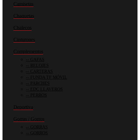
Camisetas
Chaquetas
Chalecos
Cinturones
Complementos
GAFAS
RELOJES
CARTERAS
FUNDA TF MÓVIL
PARCHES
EDC LLAVEROS
PERROS
Deportiva
Gorras / Gorros
GORRAS
GORROS