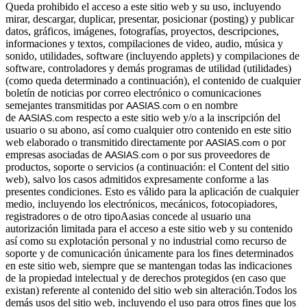
Queda prohibido el acceso a este sitio web y su uso, incluyendo
mirar, descargar, duplicar, presentar, posicionar (posting) y publicar
datos, gráficos, imágenes, fotografías, proyectos, descripciones,
informaciones y textos, compilaciones de video, audio, música y
sonido, utilidades, software (incluyendo applets) y compilaciones de
software, controladores y demás programas de utilidad (utilidades)
(como queda determinado a continuación), el contenido de cualquier
boletín de noticias por correo electrónico o comunicaciones
semejantes transmitidas por
o en nombre
AASIAS.com 
de
respecto a este sitio web y/o a la inscripción del
AASIAS.com 
usuario o su abono, así como cualquier otro contenido en este sitio
web elaborado o transmitido directamente por
o por
AASIAS.com 
empresas asociadas de
o por sus proveedores de
AASIAS.com 
productos, soporte o servicios (a continuación: el Content del sitio
web), salvo los casos admitidos expresamente conforme a las
presentes condiciones. Esto es válido para la aplicación de cualquier
medio, incluyendo los electrónicos, mecánicos, fotocopiadores,
registradores o de otro tipoAasias concede al usuario una
autorización limitada para el acceso a este sitio web y su contenido
así como su explotación personal y no industrial como recurso de
soporte y de comunicación únicamente para los fines determinados
en este sitio web, siempre que se mantengan todas las indicaciones
de la propiedad intelectual y de derechos protegidos (en caso que
existan) referente al contenido del sitio web sin alteración.Todos los
demás usos del sitio web, incluyendo el uso para otros fines que los