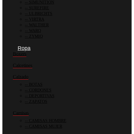
SIMUNITION
SUREFIRE
ULBRICHTS
VIRTRA
WALTHER
WARQ
ZYMIQ
Ropa
Boxers
Calcetines
Calzado
BOTAS
CORDONES
DEPORTIVAS
ZAPATOS
Camisas
CAMISAS HOMBRE
CAMISAS MUJER