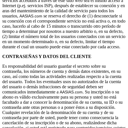
servicios accedidos a través de este sitio web sea el mismo acceso a
Internet (p.ej. servicios ISP), después de establecer su conexión y en
aras del mantenimiento de la calidad de servicio para todos los
usuarios,
se reserva el derecho de (1) desconectarle si
AASIAS.com 
su conexión con el correspondiente servicio no está activa o, en todo
caso, hacerlo al cabo de 15 minutos o transcurrido otro período de
tiempo a determinar por nosotros a nuestro arbitrio o, en su defecto,
(2) limitar el número total de los usuarios conectados con un servicio
en un momento determinado o, en su defecto, limitar el tiempo
durante el cual un usuario puede estar conectado por cada acceso.
CONTRASEÑAS Y DATOS DEL CLIENTE
Es responsabilidad del usuario guardar el secreto sobre su
contraseña, los números de cuenta y demás datos existentes, en su
caso, así como todas las actividades realizadas respecto a la cuenta
del usuario. Todos los eventuales usos no autorizados de la cuenta
del usuario o demás infracciones de seguridad deben ser
comunicados inmediatamente a
. Su inscripción o su
AASIAS.com
abono es válido exclusivamente para su persona y usted no está
facultado a dar a conocer la denominación de su cuenta, su ID o su
contraseña ante otras personas o a poner éstos a su disposición.
Cualquier revelación de la denominación de su cuenta y de su
contraseña por parte de usted, puede tener como consecuencia la
cancelación de su inscripción o de su abono, realizándose dicha
cancelación, si usted está registrado para contenidos/servicios sujetos