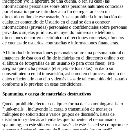
inscripción y/o la apertura de una cuenta, o (en su caso) las
informaciones personales sobre otras personas naturales conocidas
por el usuario que se introduzcan a fin de registrarlas en un
directorio online de ese usuario, Aasias prohíbe la introducción de
cualquier contenido de Usuario en el cual se den a conocer
informaciones (privadas) personales o confidenciales sobre personas
privadas o sujetos jurídicos, incluyendo números de teléfono,
direcciones de correo electrónico o direcciones concretas, números
de cuentas de usuarios, contraseñas e informaciones financieras.
Al introducir informaciones personales sobre una persona natural o
imágenes de ésta con el fin de incluirlas en el directorio online o en
el álbum de fotografías de un usuario (o para otros fines), éste
asegura que dicha persona (el sujeto de los datos) ha dado su
consentimiento en tal transmisión, así como en el procesamiento de
datos relacionado con ello y demás usos de tal contenido del usuario
conforme a lo previsto en estas condiciones.
Spamming y carga de materiales destructivos
Queda prohibido efectuar cualquier forma de "spamming-mails" o
"junk-mails", incluyendo la carga o transmisión de mensajes
múltiples no solicitados a varios grupos de discusión, listas de
distribución y demás actividades que fomenten el denominado
spamming, en este sitio web o a través de éste. Usted se compromete
a pagar a Aasias el importe de 5 euros por cada "spam-mail"