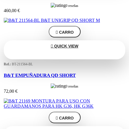
0 reseñas
460,00 €

CARRO

QUICK VIEW
Ref.:
BT-211564-BL
B&T EMPUÑADURA QD SHORT
0 reseñas
72,00 €

CARRO