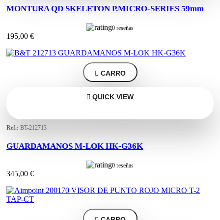
MONTURA QD SKELETON P.MICRO-SERIES 59mm
0 reseñas
195,00 €

CARRO

QUICK VIEW
Ref.:
BT-212713
GUARDAMANOS M-LOK HK-G36K
0 reseñas
345,00 €

CARRO