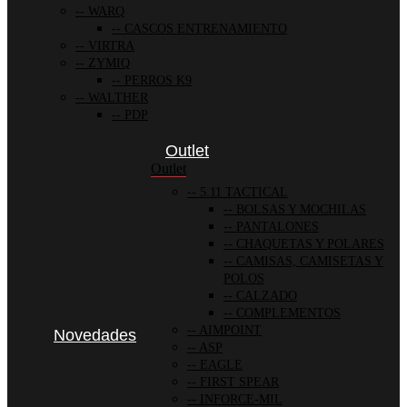
WARQ
CASCOS ENTRENAMIENTO
VIRTRA
ZYMIQ
PERROS K9
WALTHER
PDP
Outlet
Outlet
5.11 TACTICAL
BOLSAS Y MOCHILAS
PANTALONES
CHAQUETAS Y POLARES
CAMISAS, CAMISETAS Y
POLOS
CALZADO
COMPLEMENTOS
AIMPOINT
Novedades
ASP
EAGLE
FIRST SPEAR
INFORCE-MIL