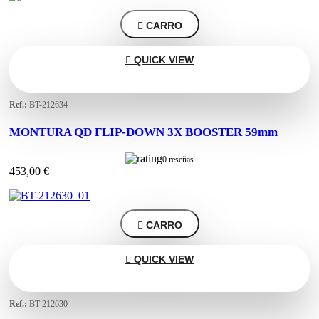

CARRO

QUICK VIEW
Ref.:
BT-212634
MONTURA QD FLIP-DOWN 3X BOOSTER 59mm
0 reseñas
453,00 €

CARRO

QUICK VIEW
Ref.:
BT-212630