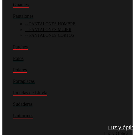
Guantes
Pantalones
PANTALONES HOMBRE
PANTALONES MUJER
PANTALONES CORTOS
Parches
Polos
Polares
Portaplacas
Prendas de Lluvia
Sudaderas
Uniformes
Luz y óptic
Luz y Óptica