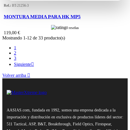
Ref.:
BT-21256-3
MONTURA MEDIA PARA HK MP5
0 reseñas
119,00 €
Mostrando 1-12 de 33 producto(s)
1
2
3
Siguiente

Volver arriba

AASIAS.com, fundada en 1992, somos una empresa dedicada a la
importación y distribución en exclusiva de productos líderes del sector:
511 Tactical, ASP, B&T, Breakthrough, Field Optics, Firstspear,