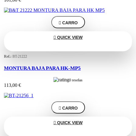

CARRO

QUICK VIEW
Ref.:
BT-21222
MONTURA BAJA PARA HK-MP5
0 reseñas
113,00 €

CARRO

QUICK VIEW