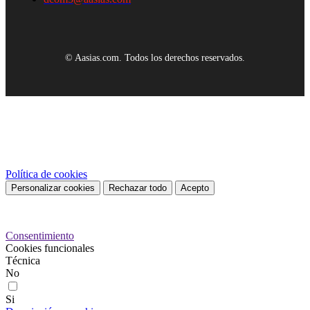
© Aasias.com. Todos los derechos reservados.
Este sitio web utiliza cookies propias y de terceros para mejorar
nuestros servicios y mostrarle publicidad relacionada con sus
preferencias mediante el análisis de sus hábitos de navegación. Para
dar su consentimiento sobre su uso pulse el botón Acepto.
Política de cookies
Personalizar cookies
Rechazar todo
Acepto
Preferencias de cookies
Consentimiento
Cookies funcionales
Técnica
No
Si