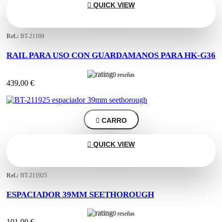

QUICK VIEW
Ref.:
BT-21169
RAIL PARA USO CON GUARDAMANOS PARA HK-G36
0 reseñas
439,00 €

CARRO

QUICK VIEW
Ref.:
BT-211925
ESPACIADOR 39MM SEETHOROUGH
0 reseñas
101,00 €