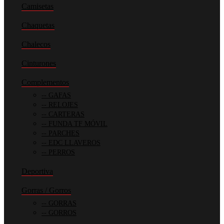
Camisetas
Chaquetas
Chalecos
Cinturones
Complementos
GAFAS
RELOJES
CARTERAS
FUNDA TF MÓVIL
PARCHES
EDC LLAVEROS
PERROS
Deportiva
Gorras / Gorros
GORRAS
GORROS