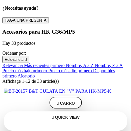
¿Necesitas ayuda?
Filters:
Clear
HAGA UNA PREGUNTA
Marca
Accesorios para HK G36/MP5
Precio
€
€
Hay 33 productos.
En stock
Ordenar por:
En stock
19
Relevancia

Relevancia
Más recientes primero
Nombre, A a Z
Nombre, Z a A
View products
33
Precio más bajo primero
Precio más alto primero
Disponibles
primero
Aleatorio
Affichage 1-12 de 33 article(s)

CARRO

QUICK VIEW