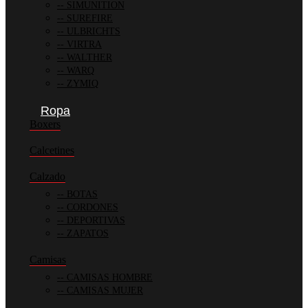
SIMUNITION
SUREFIRE
ULBRICHTS
VIRTRA
WALTHER
WARQ
ZYMIQ
Ropa
Boxers
Calcetines
Calzado
BOTAS
CORDONES
DEPORTIVAS
ZAPATOS
Camisas
CAMISAS HOMBRE
CAMISAS MUJER