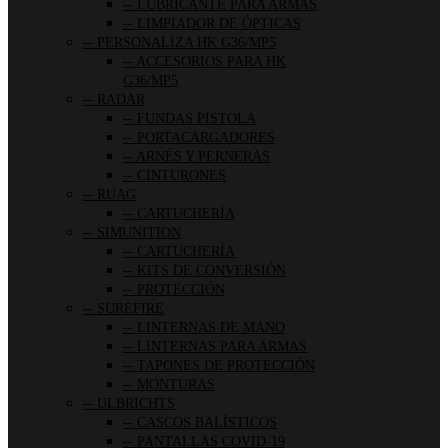
LUBRICANTE PARA ARMAS
LIMPIADOR DE ÓPTICAS
PERSONALIZA HK G36/MP5
ACCESORIOS PARA HK
G36/MP5
RADAR
FUNDAS PISTOLA
PORTACARGADORES
ARNÉS Y PERNERAS
CINTURONES
RUAG
CARTUCHERÍA
SIMUNITION
CARTUCHERÍA
KITS DE CONVERSIÓN
PROTECCIÓN
SUREFIRE
LINTERNAS DE MANO
LINTERNAS PARA ARMAS
TAPONES DE PROTECCIÓN
MONTURAS
ULBRICHTS
CASCOS BALÍSTICOS
PANTALLAS COVID-19