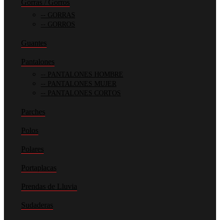
Gorras / Gorros
GORRAS
GORROS
Guantes
Pantalones
PANTALONES HOMBRE
PANTALONES MUJER
PANTALONES CORTOS
Parches
Polos
Polares
Portaplacas
Prendas de Lluvia
Sudaderas