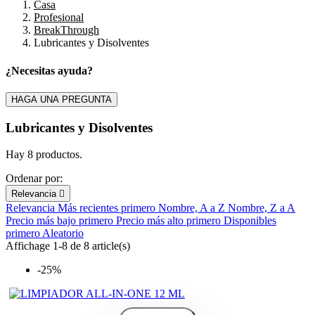
Casa
Profesional
BreakThrough
Lubricantes y Disolventes
¿Necesitas ayuda?
Filters:
Clear
HAGA UNA PREGUNTA
Marca
Lubricantes y Disolventes
Precio
€
€
Hay 8 productos.
En stock
Ordenar por:
En stock
7
Relevancia

Relevancia
Más recientes primero
Nombre, A a Z
Nombre, Z a A
View products
8
Precio más bajo primero
Precio más alto primero
Disponibles
primero
Aleatorio
Affichage 1-8 de 8 article(s)
-25%