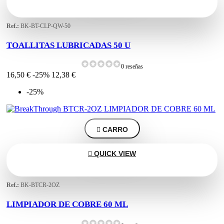
Ref.:
BK-BT-CLP-QW-50
TOALLITAS LUBRICADAS 50 U
0 reseñas
16,50 €
-25%
12,38 €
-25%

CARRO

QUICK VIEW
Ref.:
BK-BTCR-2OZ
LIMPIADOR DE COBRE 60 ML