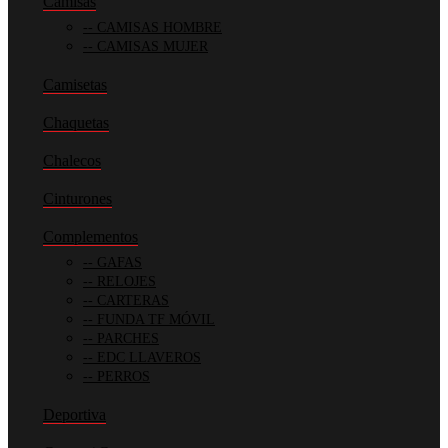
Camisas
CAMISAS HOMBRE
CAMISAS MUJER
Camisetas
Chaquetas
Chalecos
Cinturones
Complementos
GAFAS
RELOJES
CARTERAS
FUNDA TF MÓVIL
PARCHES
EDC LLAVEROS
PERROS
Deportiva