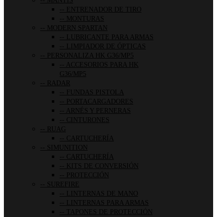
MANTIS
ENTRENADOR DE TIRO
MONTURAS
MODERN SPARTAN
LUBRICANTE PARA ARMAS
LIMPIADOR DE ÓPTICAS
PERSONALIZA HK G36/MP5
ACCESORIOS PARA HK
G36/MP5
RADAR
FUNDAS PISTOLA
PORTACARGADORES
ARNÉS Y PERNERAS
CINTURONES
RUAG
CARTUCHERÍA
SIMUNITION
CARTUCHERÍA
KITS DE CONVERSIÓN
PROTECCIÓN
SUREFIRE
LINTERNAS DE MANO
LINTERNAS PARA ARMAS
TAPONES DE PROTECCIÓN