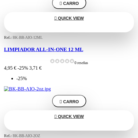

CARRO

QUICK VIEW
Ref.:
BK-BB-AIO-12ML
LIMPIADOR ALL-IN-ONE 12 ML
0 reseñas
4,95 €
-25%
3,71 €
-25%

CARRO

QUICK VIEW
Ref.:
BK-BB-AIO-2OZ