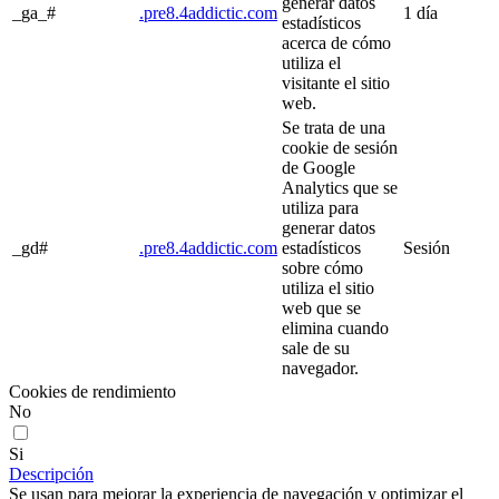
generar datos
_ga_#
.pre8.4addictic.com
1 día
estadísticos
acerca de cómo
utiliza el
visitante el sitio
web.
Se trata de una
cookie de sesión
de Google
Analytics que se
utiliza para
generar datos
_gd#
.pre8.4addictic.com
estadísticos
Sesión
sobre cómo
utiliza el sitio
web que se
elimina cuando
sale de su
navegador.
Cookies de rendimiento
No
Si
Descripción
Se usan para mejorar la experiencia de navegación y optimizar el