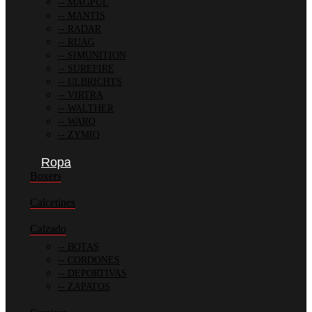
MAGPUL
MANTIS
RADAR
RUAG
SIMUNITION
SUREFIRE
ULBRICHTS
VIRTRA
WALTHER
WARQ
ZYMIQ
Ropa
Boxers
Calcetines
Calzado
BOTAS
CORDONES
DEPORTIVAS
ZAPATOS