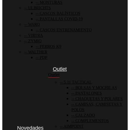
MONTURAS
ULBRICHTS
CASCOS BALÍSTICOS
PANTALLAS COVID-19
WARQ
CASCOS ENTRENAMIENTO
VIRTRA
ZYMIQ
PERROS K9
WALTHER
PDP
Outlet
Outlet
5.11 TACTICAL
BOLSAS Y MOCHILAS
PANTALONES
CHAQUETAS Y POLARES
CAMISAS, CAMISETAS Y
POLOS
CALZADO
COMPLEMENTOS
AIMPOINT
Novedades