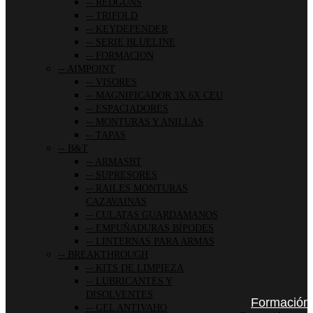
REDGUNS
TRIFOLD
KEYDEFENDER
SERIE BLUELINE
FORMACION
AIMPOINT
VISORES
MAGNIFICADOR 3X 6X CEU
ESPACIADORES
MONTURAS Y ANILLAS
TAPAS
B&T
ARMASBT
SUPRESORES
RAILES MONTURAS
CAZAVAINAS
CULATAS GUARDAMANOS
EMPUÑADURAS BÍPODES
LINTERNAS PARA ARMAS
BREAKTHROUGH
KITS DE LIMPIEZA
LUBRICANTES Y
DISOLVENTES
Formación
GEL ANTIVAHO