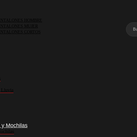
NTALONES HOMBRE
NTALONES MUJER
NTALONES CORTOS
s
 Lluvia
 y Mochilas
ochilas