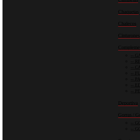
Chaquetas
Chalecos
Cinturones
Compleme
GA
RE
CA
FU
PA
ED
PE
Deportiva
Gorras / G
GO
GO