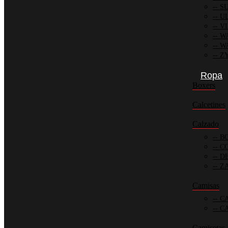
SU
UL
VI
WA
W
ZY
Ropa
Boxers
Calcetines
Calzado
BO
CO
DE
ZA
Camisas
CA
CA
Camisetas