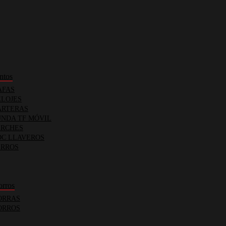
ntos
FAS
LOJES
RTERAS
NDA TF MÓVIL
RCHES
C LLAVEROS
RROS
orros
RRAS
RROS