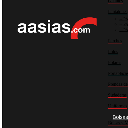
Guantes
Pantalones
PA
PA
PA
Parches
Polos
Polares
Portaplaca
Prendas de
Sudaderas
Uniformes
Bolsas
Bolsas y M