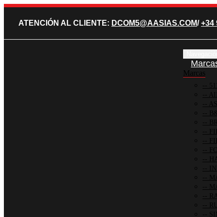
ATENCIÓN AL CLIENTE:
DCOM5@AASIAS.COM
/
+34 
Navegació
Marca
Marcas
51
AI
AS
B
BR
FI
FI
FO
HA
IN
M
MA
R
R
SI