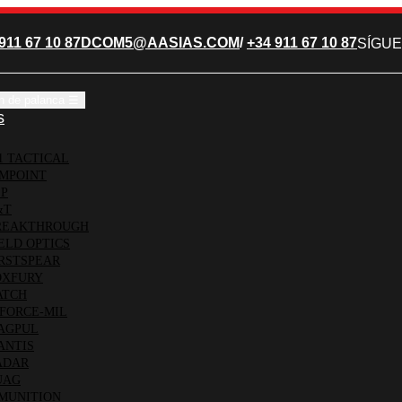
911 67 10 87
DCOM5@AASIAS.COM
/
+34 911 67 10 87
SÍGUE
n de palanca
☰
s
1 TACTICAL
MPOINT
P
&T
EAKTHROUGH
ELD OPTICS
RSTSPEAR
XFURY
TCH
FORCE-MIL
AGPUL
NTIS
ADAR
UAG
MUNITION