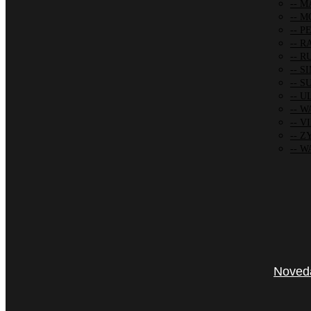
MA
MO
PE
R
R
SI
SU
UL
W
VI
ZY
WA
Noved