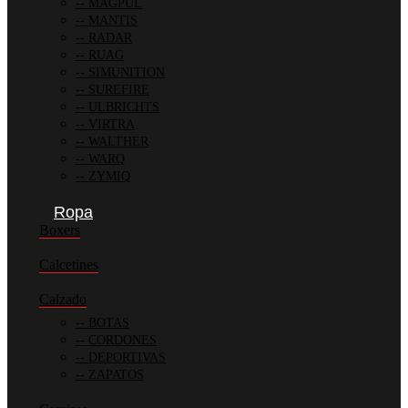
MAGPUL
MANTIS
RADAR
RUAG
SIMUNITION
SUREFIRE
ULBRICHTS
VIRTRA
WALTHER
WARQ
ZYMIQ
Ropa
Boxers
Calcetines
Calzado
BOTAS
CORDONES
DEPORTIVAS
ZAPATOS