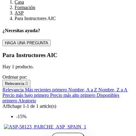
Casa
Formación
ASP
Para Instructores AIC
¿Necesitas ayuda?
Filters:
Clear
HAGA UNA PREGUNTA
Marca
Para Instructores AIC
Precio
€
€
Hay 1 producto.
En stock
Ordenar por:
En stock
1
Relevancia

Relevancia
Más recientes primero
Nombre, A a Z
Nombre, Z a A
View products
1
Precio más bajo primero
Precio más alto primero
Disponibles
primero
Aleatorio
Affichage 1-1 de 1 article(s)
-15%