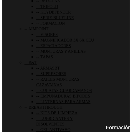
REDGUNS
TRIFOLD
KEYDEFENDER
SERIE BLUELINE
FORMACION
AIMPOINT
VISORES
MAGNIFICADOR 3X 6X CEU
ESPACIADORES
MONTURAS Y ANILLAS
TAPAS
B&T
ARMASBT
SUPRESORES
RAILES MONTURAS
CAZAVAINAS
CULATAS GUARDAMANOS
EMPUÑADURAS BÍPODES
LINTERNAS PARA ARMAS
BREAKTHROUGH
KITS DE LIMPIEZA
LUBRICANTES Y
DISOLVENTES
Formación
GEL ANTIVAHO