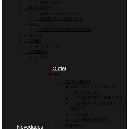
MONTURAS
ULBRICHTS
CASCOS BALÍSTICOS
PANTALLAS COVID-19
WARQ
CASCOS ENTRENAMIENTO
VIRTRA
ZYMIQ
PERROS K9
WALTHER
PDP
Outlet
Outlet
5.11 TACTICAL
BOLSAS Y MOCHILAS
PANTALONES
CHAQUETAS Y POLARES
CAMISAS, CAMISETAS Y
POLOS
CALZADO
COMPLEMENTOS
AIMPOINT
Novedades