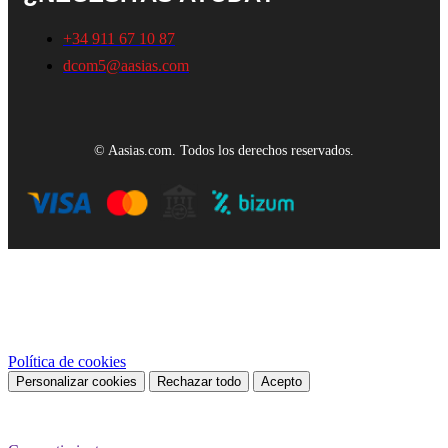
+34 911 67 10 87
dcom5@aasias.com
© Aasias.com. Todos los derechos reservados.
Este sitio web utiliza cookies propias y de terceros para mejorar
nuestros servicios y mostrarle publicidad relacionada con sus
preferencias mediante el análisis de sus hábitos de navegación. Para
dar su consentimiento sobre su uso pulse el botón Acepto.
Política de cookies
Personalizar cookies
Rechazar todo
Acepto
Preferencias de cookies