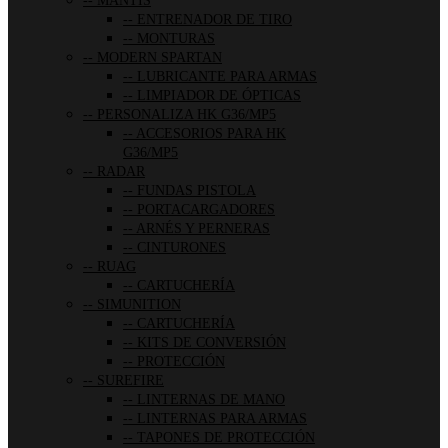
MANTIS
ENTRENADOR DE TIRO
MONTURAS
MODERN SPARTAN
LUBRICANTE PARA ARMAS
LIMPIADOR DE ÓPTICAS
PERSONALIZA HK G36/MP5
ACCESORIOS PARA HK
G36/MP5
RADAR
FUNDAS PISTOLA
PORTACARGADORES
ARNÉS Y PERNERAS
CINTURONES
RUAG
CARTUCHERÍA
SIMUNITION
CARTUCHERÍA
KITS DE CONVERSIÓN
PROTECCIÓN
SUREFIRE
LINTERNAS DE MANO
LINTERNAS PARA ARMAS
TAPONES DE PROTECCIÓN