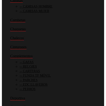
Camisas
CAMISAS HOMBRE
CAMISAS MUJER
Camisetas
Chaquetas
Chalecos
Cinturones
Complementos
GAFAS
RELOJES
CARTERAS
FUNDA TF MÓVIL
PARCHES
EDC LLAVEROS
PERROS
Deportiva