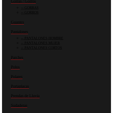
Gorras / Gorros
GORRAS
GORROS
Guantes
Pantalones
PANTALONES HOMBRE
PANTALONES MUJER
PANTALONES CORTOS
Parches
Polos
Polares
Portaplacas
Prendas de Lluvia
Sudaderas