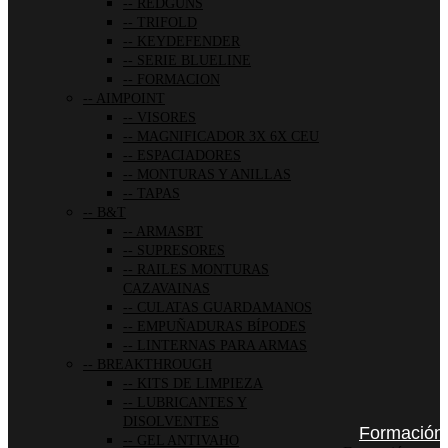
REDGUNS
TRIFOLD
KEYDEFENDER
SERIE BLUELINE
FORMACION
AIMPOINT
VISORES
MAGNIFICADOR 3X 6X CEU
ESPACIADORES
MONTURAS Y ANILLAS
TAPAS
B&T
ARMASBT
SUPRESORES
RAILES MONTURAS
CAZAVAINAS
CULATAS GUARDAMANOS
EMPUÑADURAS BÍPODES
LINTERNAS PARA ARMAS
BREAKTHROUGH
KITS DE LIMPIEZA
LUBRICANTES Y
DISOLVENTES
Formación
GEL ANTIVAHO