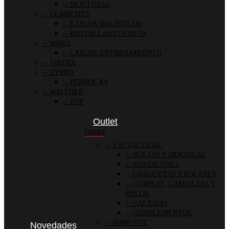
MONTURAS
ULBRICHTS
CASCOS BALÍSTICOS
PANTALLAS COVID-19
WARQ
CASCOS ENTRENAMIENTO
VIRTRA
ZYMIQ
PERROS K9
WALTHER
PDP
Outlet
Outlet
5.11 TACTICAL
BOLSAS Y MOCHILAS
PANTALONES
CHAQUETAS Y POLARES
CAMISAS, CAMISETAS Y
POLOS
CALZADO
COMPLEMENTOS
AIMPOINT
Novedades