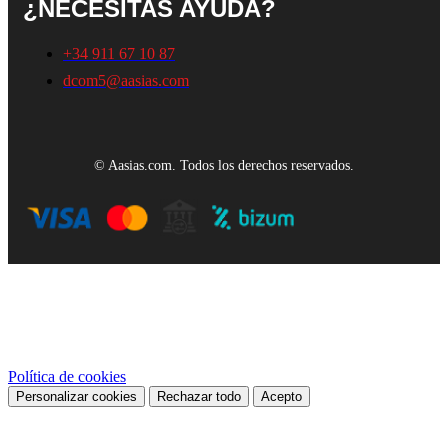
¿NECESITAS AYUDA?
+34 911 67 10 87
dcom5@aasias.com
© Aasias.com. Todos los derechos reservados.
Este sitio web utiliza cookies propias y de terceros para mejorar
nuestros servicios y mostrarle publicidad relacionada con sus
preferencias mediante el análisis de sus hábitos de navegación. Para
dar su consentimiento sobre su uso pulse el botón Acepto.
Política de cookies
Personalizar cookies
Rechazar todo
Acepto
Preferencias de cookies