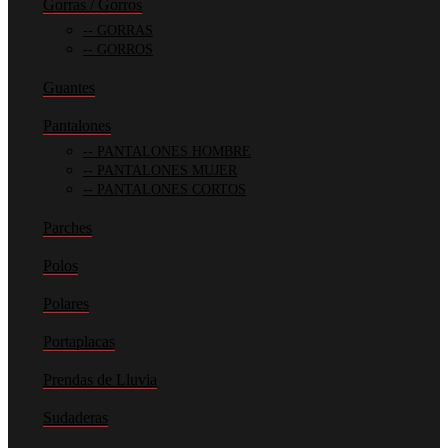
Gorras / Gorros
GORRAS
GORROS
Guantes
Pantalones
PANTALONES HOMBRE
PANTALONES MUJER
PANTALONES CORTOS
Parches
Polos
Polares
Portaplacas
Prendas de Lluvia
Sudaderas