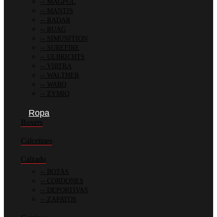
MAGPUL
MANTIS
RADAR
RUAG
SIMUNITION
SUREFIRE
ULBRICHTS
VIRTRA
WALTHER
WARQ
ZYMIQ
Ropa
Boxers
Calcetines
Calzado
BOTAS
CORDONES
DEPORTIVAS
ZAPATOS