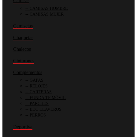
Camisas
CAMISAS HOMBRE
CAMISAS MUJER
Camisetas
Chaquetas
Chalecos
Cinturones
Complementos
GAFAS
RELOJES
CARTERAS
FUNDA TF MÓVIL
PARCHES
EDC LLAVEROS
PERROS
Deportiva