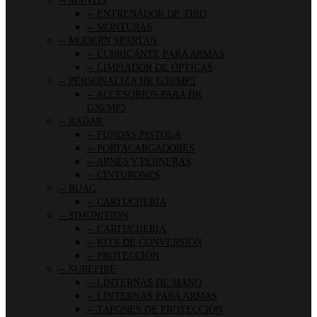
MANTIS
ENTRENADOR DE TIRO
MONTURAS
MODERN SPARTAN
LUBRICANTE PARA ARMAS
LIMPIADOR DE ÓPTICAS
PERSONALIZA HK G36/MP5
ACCESORIOS PARA HK
G36/MP5
RADAR
FUNDAS PISTOLA
PORTACARGADORES
ARNÉS Y PERNERAS
CINTURONES
RUAG
CARTUCHERÍA
SIMUNITION
CARTUCHERÍA
KITS DE CONVERSIÓN
PROTECCIÓN
SUREFIRE
LINTERNAS DE MANO
LINTERNAS PARA ARMAS
TAPONES DE PROTECCIÓN