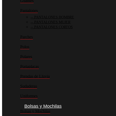
Guantes
Pantalones
PANTALONES HOMBRE
PANTALONES MUJER
PANTALONES CORTOS
Parches
Polos
Polares
Portaplacas
Prendas de Lluvia
Sudaderas
Uniformes
Bolsas y Mochilas
Bolsas y Mochilas