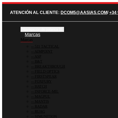
ATENCIÓN AL CLIENTE:
DCOM5@AASIAS.COM
/
+34 
Navegación de palanca
☰
Marcas
Marcas
511 TACTICAL
AIMPOINT
ASP
B&T
BREAKTHROUGH
FIELD OPTICS
FIRSTSPEAR
FOXFURY
HATCH
INFORCE-MIL
MAGPUL
MANTIS
RADAR
RUAG
SIMUNITION