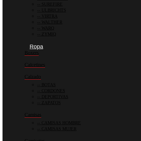
SUREFIRE
ULBRICHTS
VIRTRA
WALTHER
WARQ
ZYMIQ
Ropa
Boxers
Calcetines
Calzado
BOTAS
CORDONES
DEPORTIVAS
ZAPATOS
Camisas
CAMISAS HOMBRE
CAMISAS MUJER
Camisetas