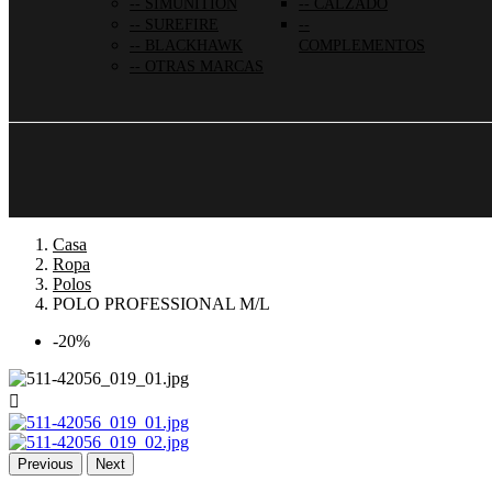
SIMUNITION
CALZADO
SUREFIRE
BLACKHAWK
COMPLEMENTOS
OTRAS MARCAS
Casa
Ropa
Polos
POLO PROFESSIONAL M/L
-20%

Previous
Next