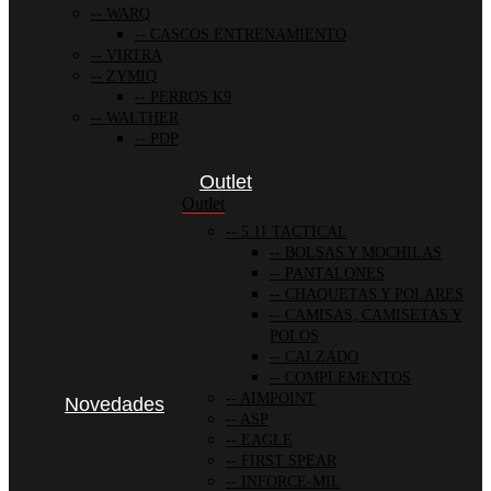
WARQ
CASCOS ENTRENAMIENTO
VIRTRA
ZYMIQ
PERROS K9
WALTHER
PDP
Outlet
Outlet
5.11 TACTICAL
BOLSAS Y MOCHILAS
PANTALONES
CHAQUETAS Y POLARES
CAMISAS, CAMISETAS Y
POLOS
CALZADO
COMPLEMENTOS
AIMPOINT
Novedades
ASP
EAGLE
FIRST SPEAR
INFORCE-MIL