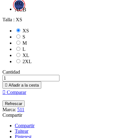
692-
ACB
Talla : XS
XS
S
M
L
XL
2XL
Cantidad

Añadir a la cesta

Comparar
Marca:
511
Compartir
Compartir
Tuitear
Pinterest