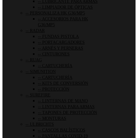
LUBRICANTE PARA ARMAS
LIMPIADOR DE ÓPTICAS
PERSONALIZA HK G36/MP5
ACCESORIOS PARA HK
G36/MP5
RADAR
FUNDAS PISTOLA
PORTACARGADORES
ARNÉS Y PERNERAS
CINTURONES
RUAG
CARTUCHERÍA
SIMUNITION
CARTUCHERÍA
KITS DE CONVERSIÓN
PROTECCIÓN
SUREFIRE
LINTERNAS DE MANO
LINTERNAS PARA ARMAS
TAPONES DE PROTECCIÓN
MONTURAS
ULBRICHTS
CASCOS BALÍSTICOS
PANTALLAS COVID-19