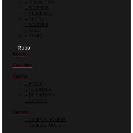
SIMUNITION
SUREFIRE
ULBRICHTS
VIRTRA
WALTHER
WARQ
ZYMIQ
Ropa
Boxers
Calcetines
Calzado
BOTAS
CORDONES
DEPORTIVAS
ZAPATOS
Camisas
CAMISAS HOMBRE
CAMISAS MUJER