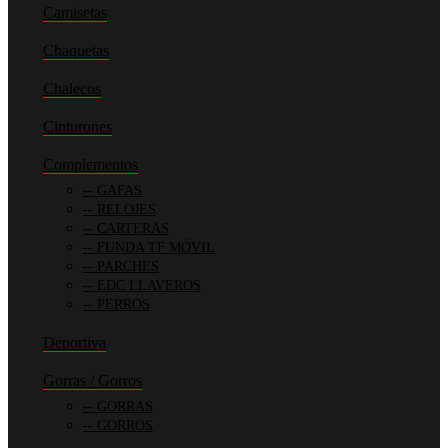
Camisetas
Chaquetas
Chalecos
Cinturones
Complementos
GAFAS
RELOJES
CARTERAS
FUNDA TF MÓVIL
PARCHES
EDC LLAVEROS
PERROS
Deportiva
Gorras / Gorros
GORRAS
GORROS