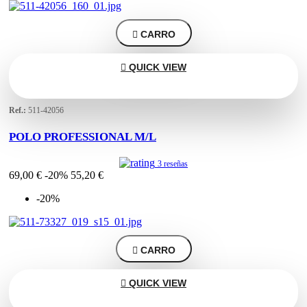

CARRO

QUICK VIEW
Ref.:
511-42056
POLO PROFESSIONAL M/L
3 reseñas
69,00 €
-20%
55,20 €
-20%

CARRO

QUICK VIEW