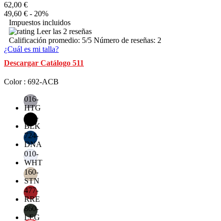
62,00 €
49,60 €
- 20%
Impuestos incluidos
Leer las 2 reseñas
Calificación promedio:
5
/5 Número de reseñas:
2
¿Cuál es mi talla?
Descargar Catálogo 511
Color : 692-ACB
016-
HTG
019-
BLK
724-
DNA
010-
WHT
160-
STN
477-
RRE
860-
LEG