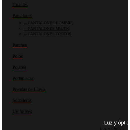
Guantes
Pantalones
PANTALONES HOMBRE
PANTALONES MUJER
PANTALONES CORTOS
Parches
Polos
Polares
Portaplacas
Prendas de Lluvia
Sudaderas
Uniformes
Luz y óptic
Luz y Óptica