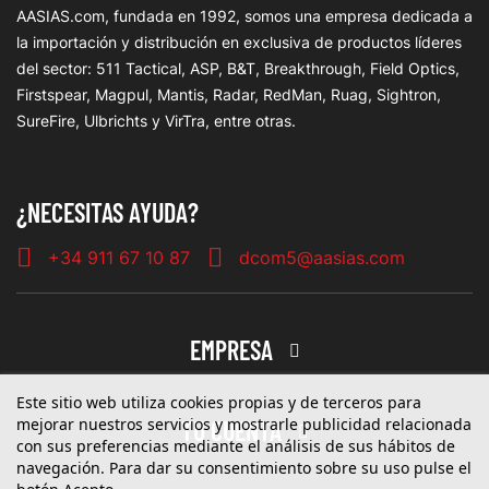
AASIAS.com, fundada en 1992, somos una empresa dedicada a
la importación y distribución en exclusiva de productos líderes
del sector: 511 Tactical, ASP, B&T, Breakthrough, Field Optics,
Firstspear, Magpul, Mantis, Radar, RedMan, Ruag, Sightron,
SureFire, Ulbrichts y VirTra, entre otras.
¿NECESITAS AYUDA?
+34 911 67 10 87
dcom5@aasias.com
EMPRESA
Este sitio web utiliza cookies propias y de terceros para
mejorar nuestros servicios y mostrarle publicidad relacionada
TU CUENTA
con sus preferencias mediante el análisis de sus hábitos de
navegación. Para dar su consentimiento sobre su uso pulse el