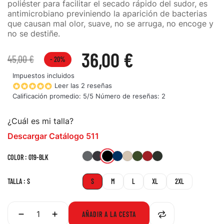
poliéster para facilitar el secado rápido del sudor, es
antimicrobiano previniendo la aparición de bacterias
que causan mal olor, suave, no se arruga, no encoge y
no se destiñe.
36,00 €
45,00 €
- 20%
Impuestos incluidos
Leer las 2 reseñas
Calificación promedio:
5
/5 Número de reseñas:
2
¿Cuál es mi talla?
Descargar Catálogo 511
019-
092-
018-
724-
160-
190-
477-
860-
COLOR : 019-BLK
STO
CHA
DNA
STN
TDG
RRE
LEG
BLK
TALLA : S
S
M
L
XL
2XL
AÑADIR A LA CESTA