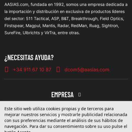
AASIAS.com, fundada en 1992, somos una empresa dedicada a
la importación y distribución en exclusiva de productos líderes
del sector: 511 Tactical, ASP, B&T, Breakthrough, Field Optics,
Firstspear, Magpul, Mantis, Radar, RedMan, Ruag, Sightron,
SureFire, Ulbrichts y VirTra, entre otras.
¿NECESITAS AYUDA?
+34 911 67 10 87
dcom5@aasias.com
EMPRESA
Este sitio web utiliza cookies propias y de terceros para
mejorar nuestros servicios y mostrarle publicidad relacionada
TU CUENTA
con sus preferencias mediante el análisis de sus hábitos de
navegación. Para dar su consentimiento sobre su uso pulse el