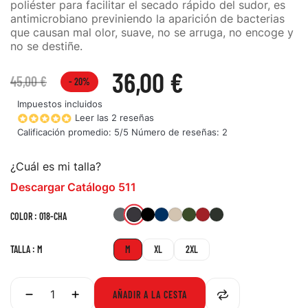
poliéster para facilitar el secado rápido del sudor, es
antimicrobiano previniendo la aparición de bacterias
que causan mal olor, suave, no se arruga, no encoge y
no se destiñe.
36,00 €
45,00 €
- 20%
Impuestos incluidos
Leer las 2 reseñas
Calificación promedio:
5
/5 Número de reseñas:
2
¿Cuál es mi talla?
Descargar Catálogo 511
018-
092-
019-
724-
160-
190-
477-
860-
COLOR : 018-CHA
STO
BLK
DNA
STN
TDG
RRE
LEG
CHA
TALLA : M
M
XL
2XL
AÑADIR A LA CESTA