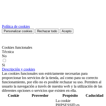
Este sitio web utiliza cookies propias y de terceros para mejorar
nuestros servicios y mostrarle publicidad relacionada con sus
preferencias mediante el análisis de sus hábitos de navegación. Para
dar su consentimiento sobre su uso pulse el botón Acepto.
Política de cookies
Personalizar cookies
Rechazar todo
Acepto
Preferencias de cookies
Cookies funcionales
Técnica
No
Si
Descripción y cookies
Las cookies funcionales son estrictamente necesarias para
proporcionar los servicios de la tienda, así como para su correcto
funcionamiento, por ello no es posible rechazar su uso. Permiten al
usuario la navegación a través de nuestra web y la utilización de las
diferentes opciones o servicios que existen en ella.
Cookie
Proveedor
Propósito
Caducidad
La cookie
PHPSESSID es