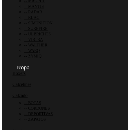
MAGPUL
MANTIS
RADAR
RUAG
SIMUNITION
SUREFIRE
ULBRICHTS
VIRTRA
WALTHER
WARQ
ZYMIQ
Ropa
Boxers
Calcetines
Calzado
BOTAS
CORDONES
DEPORTIVAS
ZAPATOS