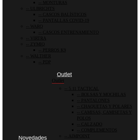
MONTURAS
ULBRICHTS
CASCOS BALÍSTICOS
PANTALLAS COVID-19
WARQ
CASCOS ENTRENAMIENTO
VIRTRA
ZYMIQ
PERROS K9
WALTHER
PDP
Outlet
Outlet
5.11 TACTICAL
BOLSAS Y MOCHILAS
PANTALONES
CHAQUETAS Y POLARES
CAMISAS, CAMISETAS Y
POLOS
CALZADO
COMPLEMENTOS
AIMPOINT
Novedades