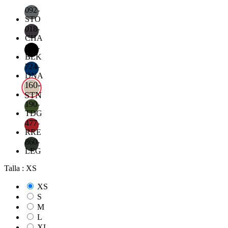
092-
STO
018-
CHA
019-
BLK
724-
DNA
160-
STN
190-
TDG
477-
RRE
860-
LEG
Talla : XS
XS
S
M
L
XL