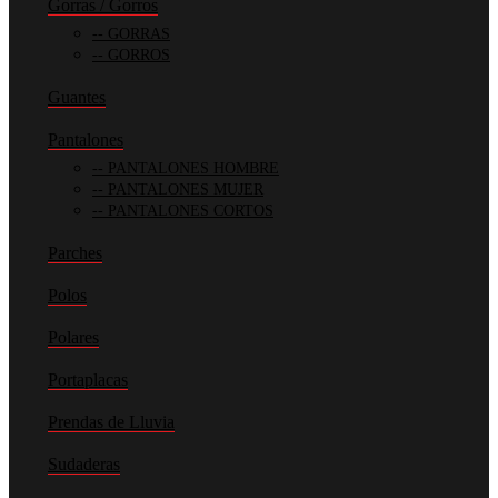
Gorras / Gorros
GORRAS
GORROS
Guantes
Pantalones
PANTALONES HOMBRE
PANTALONES MUJER
PANTALONES CORTOS
Parches
Polos
Polares
Portaplacas
Prendas de Lluvia
Sudaderas