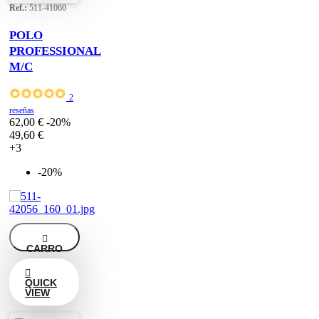
Ref.:
511-41060
POLO
PROFESSIONAL
M/C
2
reseñas
62,00 €
-20%
49,60 €
+3
-20%

CARRO

QUICK
VIEW