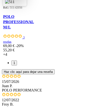
Ref.:
511-42056
POLO
PROFESSIONAL
M/L
3
reseñas
69,00 €
-20%
55,20 €
+4
1
Haz clic aquí para dejar una reseña
15/07/2026
Juan P.
POLO PERFORMANCE
12/07/2022
Froy B.