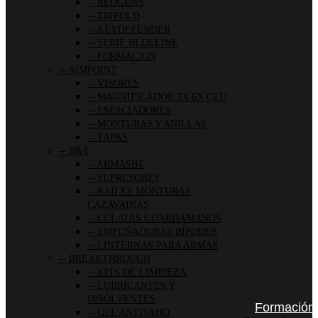
REDGUNS
TRIFOLD
KEYDEFENDER
SERIE BLUELINE
FORMACION
AIMPOINT
VISORES
MAGNIFICADOR 3X 6X CEU
ESPACIADORES
MONTURAS Y ANILLAS
TAPAS
B&T
ARMASBT
SUPRESORES
RAILES MONTURAS
CAZAVAINAS
CULATAS GUARDAMANOS
EMPUÑADURAS BÍPODES
LINTERNAS PARA ARMAS
BREAKTHROUGH
KITS DE LIMPIEZA
LUBRICANTES Y
DISOLVENTES
Formación
GEL ANTIVAHO