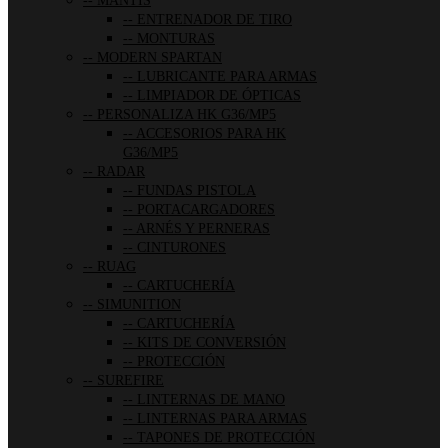
MANTIS
ENTRENADOR DE TIRO
MONTURAS
MODERN SPARTAN
LUBRICANTE PARA ARMAS
LIMPIADOR DE ÓPTICAS
PERSONALIZA HK G36/MP5
ACCESORIOS PARA HK
G36/MP5
RADAR
FUNDAS PISTOLA
PORTACARGADORES
ARNÉS Y PERNERAS
CINTURONES
RUAG
CARTUCHERÍA
SIMUNITION
CARTUCHERÍA
KITS DE CONVERSIÓN
PROTECCIÓN
SUREFIRE
LINTERNAS DE MANO
LINTERNAS PARA ARMAS
TAPONES DE PROTECCIÓN