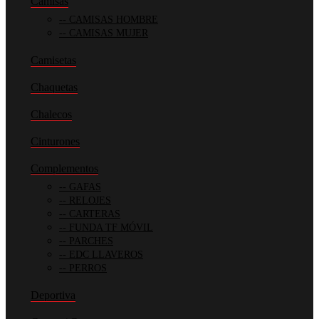
Camisas
CAMISAS HOMBRE
CAMISAS MUJER
Camisetas
Chaquetas
Chalecos
Cinturones
Complementos
GAFAS
RELOJES
CARTERAS
FUNDA TF MÓVIL
PARCHES
EDC LLAVEROS
PERROS
Deportiva