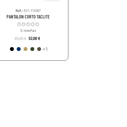
Ref.:
511-73287
PANTALON CORTO TACLITE
0 reseñas
65,00 €
52,00 €
+1