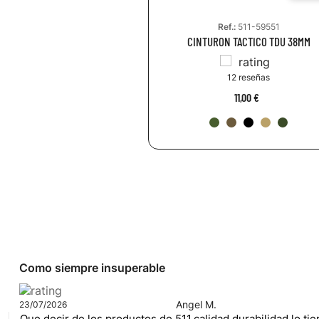
Ref.:
511-59551
CINTURON TACTICO TDU 38MM
12 reseñas
11,00 €
Como siempre insuperable
Angel M.
23/07/2026
Que decir de los productos de 511,calidad,durabilidad,lo ti