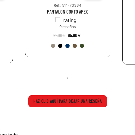
Ref.:
511-73334
PANTALON CORTO APEX
9 reseñas
82,00 €
65,60 €
HAZ CLIC AQUÍ PARA DEJAR UNA RESEÑA
enen todo