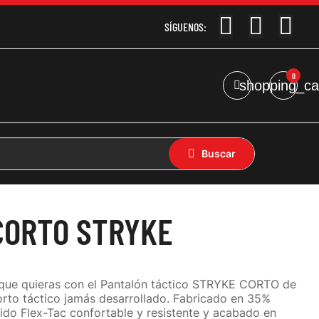
SÍGUENOS:
0
shopping_ca
CORTO STRYKE
 que quieras con el Pantalón táctico STRYKE CORTO de
corto táctico jamás desarrollado. Fabricado en 35%
jido Flex-Tac confortable y resistente y acabado en