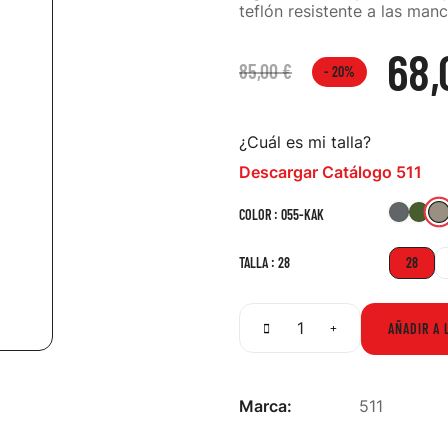
teflón resistente a las man
68,
85,00 €
- 20%
¿Cuál es mi talla?
Descargar Catálogo 511
092-
18
COLOR : 055-KAK
STO
RG
TALLA : 28
28
AÑADIR A 
Marca:
511