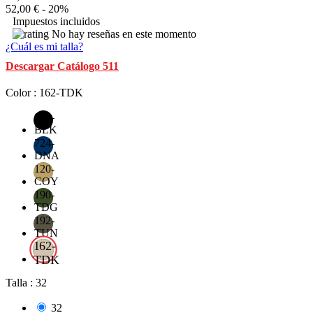
52,00 €
- 20%
Impuestos incluidos
No hay reseñas en este momento
¿Cuál es mi talla?
Descargar Catálogo 511
Color : 162-TDK
019-
BLK
724-
DNA
120-
COY
190-
TDG
192-
TUN
162-
TDK
Talla : 32
32