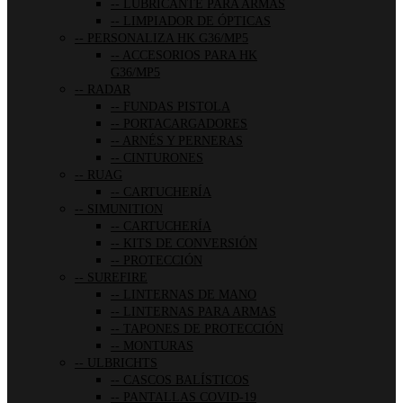
LUBRICANTE PARA ARMAS
LIMPIADOR DE ÓPTICAS
PERSONALIZA HK G36/MP5
ACCESORIOS PARA HK
G36/MP5
RADAR
FUNDAS PISTOLA
PORTACARGADORES
ARNÉS Y PERNERAS
CINTURONES
RUAG
CARTUCHERÍA
SIMUNITION
CARTUCHERÍA
KITS DE CONVERSIÓN
PROTECCIÓN
SUREFIRE
LINTERNAS DE MANO
LINTERNAS PARA ARMAS
TAPONES DE PROTECCIÓN
MONTURAS
ULBRICHTS
CASCOS BALÍSTICOS
PANTALLAS COVID-19