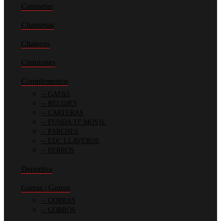
Camisetas
Chaquetas
Chalecos
Cinturones
Complementos
GAFAS
RELOJES
CARTERAS
FUNDA TF MÓVIL
PARCHES
EDC LLAVEROS
PERROS
Deportiva
Gorras / Gorros
GORRAS
GORROS