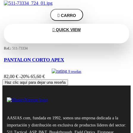

CARRO

QUICK VIEW
Ref.:
511-73334
PANTALON CORTO APEX
9 reseñas
82,00 €
-20%
65,60 €
Haz clic aquí para dejar una reseña
AASIAS.com, fundada en 1992, somos una empresa dedicada a la
importación y distribución en exclusiva de productos líderes del sector:
511 Tactical, ASP, B&T, Breakthrough, Field Optics, Firstspear,