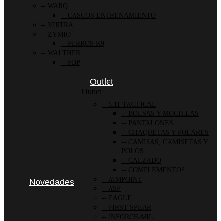
WARQ
CASCOS ENTRENAMIENTO
VIRTRA
ZYMIQ
PERROS K9
WALTHER
PDP
Outlet
Outlet
5.11 TACTICAL
BOLSAS Y MOCHILAS
PANTALONES
CHAQUETAS Y POLARES
CAMISAS, CAMISETAS Y
POLOS
CALZADO
COMPLEMENTOS
AIMPOINT
Novedades
ASP
EAGLE
FIRST SPEAR
INFORCE-MIL