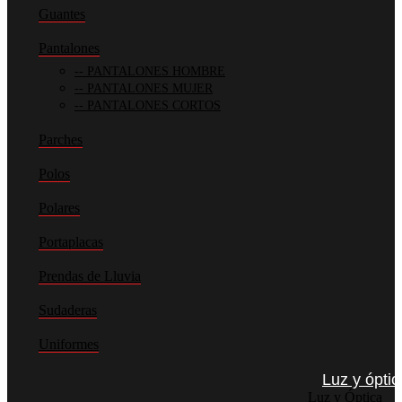
Guantes
Pantalones
PANTALONES HOMBRE
PANTALONES MUJER
PANTALONES CORTOS
Parches
Polos
Polares
Portaplacas
Prendas de Lluvia
Sudaderas
Uniformes
Luz y óptic
Luz y Óptica