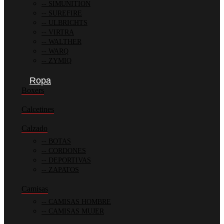
SIMUNITION
SUREFIRE
ULBRICHTS
VIRTRA
WALTHER
WARQ
ZYMIQ
Ropa
Boxers
Calcetines
Calzado
BOTAS
CORDONES
DEPORTIVAS
ZAPATOS
Camisas
CAMISAS HOMBRE
CAMISAS MUJER