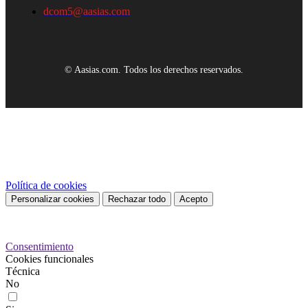
dcom5@aasias.com
© Aasias.com. Todos los derechos reservados.
Este sitio web utiliza cookies propias y de terceros para mejorar
nuestros servicios y mostrarle publicidad relacionada con sus
preferencias mediante el análisis de sus hábitos de navegación. Para
dar su consentimiento sobre su uso pulse el botón Acepto.
Política de cookies
Personalizar cookies
Rechazar todo
Acepto
Preferencias de cookies
Consentimiento
Cookies funcionales
Técnica
No