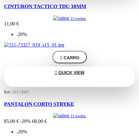
CINTURON TACTICO TDU 38MM
12 reseñas
11,00 €
-20%

CARRO

QUICK VIEW
Ref.:
511-73327
PANTALON CORTO STRYKE
13 reseñas
85,00 €
-20%
68,00 €
-20%