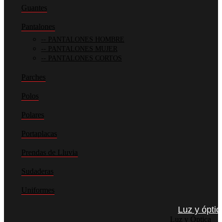
Guantes
Pantalones
PANTALONES HOMBRE
PANTALONES MUJER
PANTALONES CORTOS
Parches
Polos
Polares
Portaplacas
Prendas de Lluvia
Sudaderas
Uniformes
Luz y óptic
Luz y Óptica