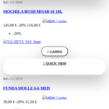
Ref.:
511-56964
MOCHILA RUSH MOAB 10 18L
7 reseñas
145,00 €
-20%
116,00 €
-20%

CARRO

QUICK VIEW
Ref.:
511-58715
FUNDA MOLLE 6.6 MED
7 reseñas
39,00 €
-20%
31,20 €