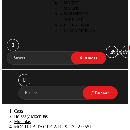
MAGPUL
MANTIS
SIMUNITION
SUREFIRE
BLACKHAWK
OTRAS MARCAS
shoppin
Casa
Bolsas y Mochilas
Mochilas
MOCHILA TACTICA RUSH 72 2.0 55L