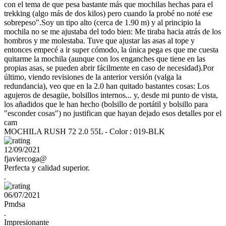
con el tema de que pesa bastante más que mochilas hechas para el
trekking (algo más de dos kilos) pero cuando la probé no noté ese
sobrepeso".Soy un tipo alto (cerca de 1.90 m) y al principio la
mochila no se me ajustaba del todo bien: Me tiraba hacia atrás de los
hombros y me molestaba. Tuve que ajustar las asas al tope y
entonces empecé a ir super cómodo, la única pega es que me cuesta
quitarme la mochila (aunque con los enganches que tiene en las
propias asas, se pueden abrir fácilmente en caso de necesidad).Por
último, viendo revisiones de la anterior versión (valga la
redundancia), veo que en la 2.0 han quitado bastantes cosas: Los
agujeros de desagüe, bolsillos internos... y, desde mi punto de vista,
los añadidos que le han hecho (bolsillo de portátil y bolsillo para
"esconder cosas") no justifican que hayan dejado esos detalles por el
cam
MOCHILA RUSH 72 2.0 55L - Color : 019-BLK
12/09/2021
fjaviercoga@
Perfecta y calidad superior.
.
06/07/2021
Pmdsa
.
Impresionante