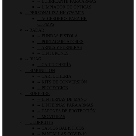
LUBRICANTE PARA ARMAS
LIMPIADOR DE ÓPTICAS
PERSONALIZA HK G36/MP5
ACCESORIOS PARA HK
G36/MP5
RADAR
FUNDAS PISTOLA
PORTACARGADORES
ARNÉS Y PERNERAS
CINTURONES
RUAG
CARTUCHERÍA
SIMUNITION
CARTUCHERÍA
KITS DE CONVERSIÓN
PROTECCIÓN
SUREFIRE
LINTERNAS DE MANO
LINTERNAS PARA ARMAS
TAPONES DE PROTECCIÓN
MONTURAS
ULBRICHTS
CASCOS BALÍSTICOS
PANTALLAS COVID-19