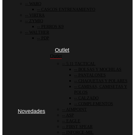
WARQ
CASCOS ENTRENAMIENTO
VIRTRA
ZYMIQ
PERROS K9
WALTHER
PDP
Outlet
Outlet
5.11 TACTICAL
BOLSAS Y MOCHILAS
PANTALONES
CHAQUETAS Y POLARES
CAMISAS, CAMISETAS Y
POLOS
CALZADO
COMPLEMENTOS
AIMPOINT
Novedades
ASP
EAGLE
FIRST SPEAR
INFORCE-MIL