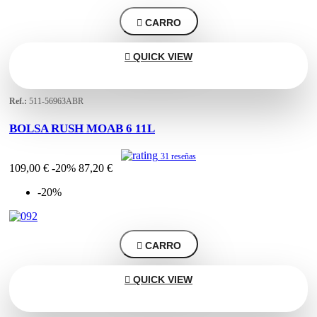

CARRO

QUICK VIEW
Ref.:
511-56963ABR
BOLSA RUSH MOAB 6 11L
31 reseñas
109,00 €
-20%
87,20 €
-20%

CARRO

QUICK VIEW