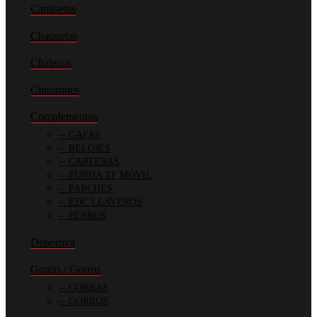
Camisetas
Chaquetas
Chalecos
Cinturones
Complementos
GAFAS
RELOJES
CARTERAS
FUNDA TF MÓVIL
PARCHES
EDC LLAVEROS
PERROS
Deportiva
Gorras / Gorros
GORRAS
GORROS