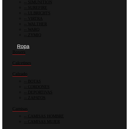
SIMUNITION
SUREFIRE
ULBRICHTS
VIRTRA
WALTHER
WARQ
ZYMIQ
Ropa
Boxers
Calcetines
Calzado
BOTAS
CORDONES
DEPORTIVAS
ZAPATOS
Camisas
CAMISAS HOMBRE
CAMISAS MUJER