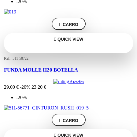
-20%

CARRO

QUICK VIEW
Ref.:
511-58722
FUNDA MOLLE H20 BOTELLA
6 reseñas
29,00 €
-20%
23,20 €
-20%

CARRO

QUICK VIEW