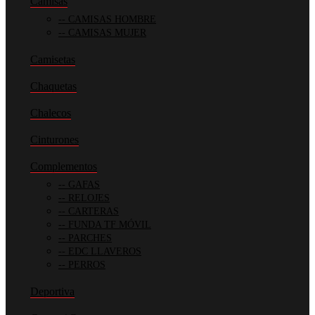
Camisas
CAMISAS HOMBRE
CAMISAS MUJER
Camisetas
Chaquetas
Chalecos
Cinturones
Complementos
GAFAS
RELOJES
CARTERAS
FUNDA TF MÓVIL
PARCHES
EDC LLAVEROS
PERROS
Deportiva