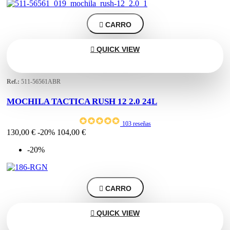

CARRO

QUICK VIEW
Ref.:
511-56561ABR
MOCHILA TACTICA RUSH 12 2.0 24L
103 reseñas
130,00 €
-20%
104,00 €
-20%

CARRO

QUICK VIEW