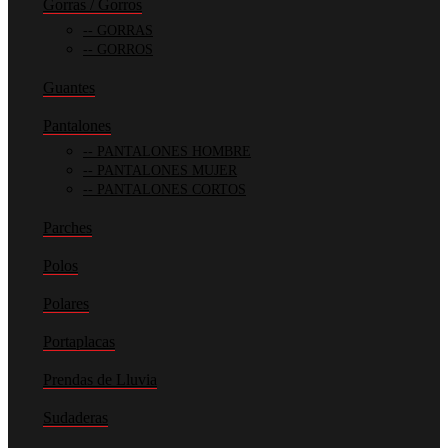
Gorras / Gorros
GORRAS
GORROS
Guantes
Pantalones
PANTALONES HOMBRE
PANTALONES MUJER
PANTALONES CORTOS
Parches
Polos
Polares
Portaplacas
Prendas de Lluvia
Sudaderas