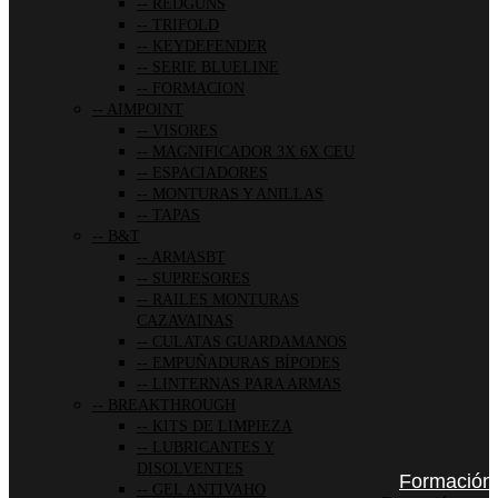
REDGUNS
TRIFOLD
KEYDEFENDER
SERIE BLUELINE
FORMACION
AIMPOINT
VISORES
MAGNIFICADOR 3X 6X CEU
ESPACIADORES
MONTURAS Y ANILLAS
TAPAS
B&T
ARMASBT
SUPRESORES
RAILES MONTURAS
CAZAVAINAS
CULATAS GUARDAMANOS
EMPUÑADURAS BÍPODES
LINTERNAS PARA ARMAS
BREAKTHROUGH
KITS DE LIMPIEZA
LUBRICANTES Y
DISOLVENTES
Formación
GEL ANTIVAHO