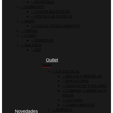
MONTURAS
ULBRICHTS
CASCOS BALÍSTICOS
PANTALLAS COVID-19
WARQ
CASCOS ENTRENAMIENTO
VIRTRA
ZYMIQ
PERROS K9
WALTHER
PDP
Outlet
Outlet
5.11 TACTICAL
BOLSAS Y MOCHILAS
PANTALONES
CHAQUETAS Y POLARES
CAMISAS, CAMISETAS Y
POLOS
CALZADO
COMPLEMENTOS
AIMPOINT
Novedades