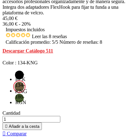
accesorios profesionales organizadamente y de manera segura.
Integra dos adaptadores FlexHook para fijar tu funda a una
plataforma de velcro.
45,00 €
36,00 €
- 20%
Impuestos incluidos
Leer las 8 reseñas
Calificación promedio:
5
/5 Número de reseñas:
8
Descargar Catálogo 511
Color : 134-KNG
019-
BLK
134-
KNG
186-
RGN
Cantidad

Añadir a la cesta

Comparar