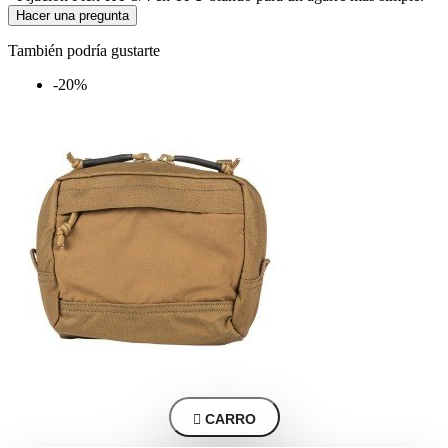
Hacer una pregunta
También podría gustarte
-20%

CARRO