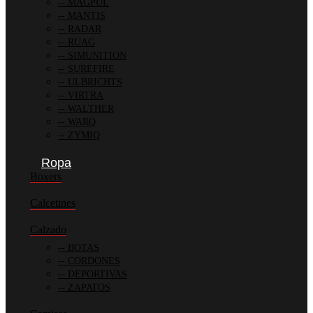
MAGPUL
MANTIS
RADAR
RUAG
SIMUNITION
SUREFIRE
ULBRICHTS
VIRTRA
WALTHER
WARQ
ZYMIQ
Ropa
Boxers
Calcetines
Calzado
BOTAS
CORDONES
DEPORTIVAS
ZAPATOS