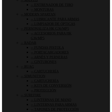
MANTIS
ENTRENADOR DE TIRO
MONTURAS
MODERN SPARTAN
LUBRICANTE PARA ARMAS
LIMPIADOR DE ÓPTICAS
PERSONALIZA HK G36/MP5
ACCESORIOS PARA HK
G36/MP5
RADAR
FUNDAS PISTOLA
PORTACARGADORES
ARNÉS Y PERNERAS
CINTURONES
RUAG
CARTUCHERÍA
SIMUNITION
CARTUCHERÍA
KITS DE CONVERSIÓN
PROTECCIÓN
SUREFIRE
LINTERNAS DE MANO
LINTERNAS PARA ARMAS
TAPONES DE PROTECCIÓN