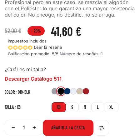
Profesional pero en este caso, se mezcla el algodón
con el Poliéster lo que garantiza una mayor resistencia
del color. No encoge, no destiñe, no se arruga.
41,60 €
52,00 €
- 20%
Impuestos incluidos
Leer la reseña
Calificación promedio:
5
/5 Número de reseñas:
1
¿Cuál es mi talla?
Descargar Catálogo 511
019-
016-
724-
010-
160-
477-
COLOR : 019-BLK
HTG
DNA
WHT
STN
RRE
BLK
TALLA : XS
XS
S
M
L
XL
AÑADIR A LA CESTA