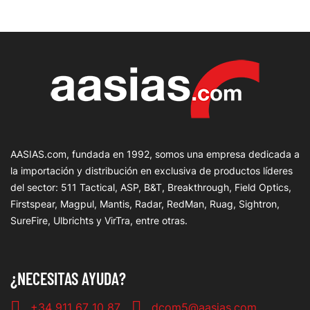
AASIAS.com, fundada en 1992, somos una empresa dedicada a
la importación y distribución en exclusiva de productos líderes
del sector: 511 Tactical, ASP, B&T, Breakthrough, Field Optics,
Firstspear, Magpul, Mantis, Radar, RedMan, Ruag, Sightron,
SureFire, Ulbrichts y VirTra, entre otras.
¿NECESITAS AYUDA?
+34 911 67 10 87
dcom5@aasias.com