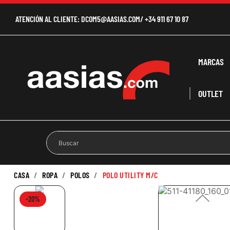
ATENCIÓN AL CLIENTE:
DCOM5@AASIAS.COM
/
+34 911 67 10 87
MARCAS
OUTLET
CASA
ROPA
POLOS
POLO UTILITY M/C
-20%