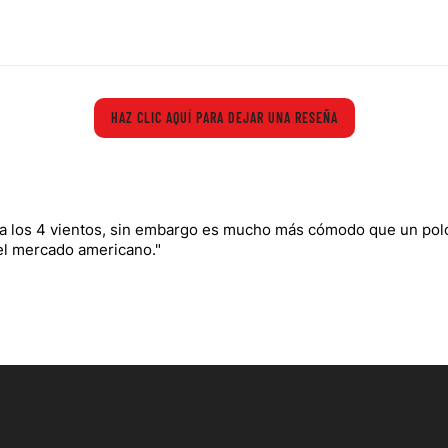
HAZ CLIC AQUÍ PARA DEJAR UNA RESEÑA
" a los 4 vientos, sin embargo es mucho más cómodo que un polo
el mercado americano."