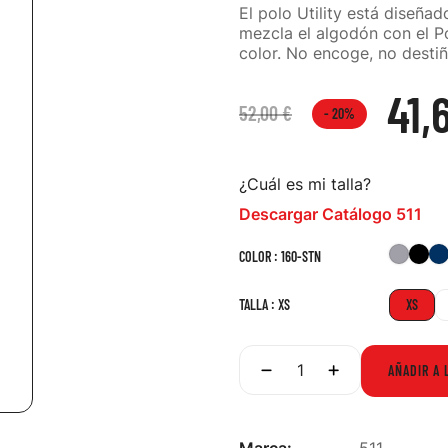
El polo Utility está diseñad
mezcla el algodón con el Po
color. No encoge, no destiñ
41,
52,00 €
- 20%
¿Cuál es mi talla?
Descargar Catálogo 511
016-
01
COLOR : 160-STN
HTG
BL
TALLA : XS
XS
AÑADIR A 