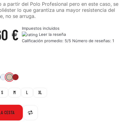
o a partir del Polo Profesional pero en este caso, se
liéster lo que garantiza una mayor resistencia del
e, no se arruga.
60 €
Impuestos incluidos
Leer la reseña
Calificación promedio:
5
/5 Número de reseñas:
1
160-
9-
724-
010-
477-
K
DNA
WHT
RRE
STN
S
M
L
XL
LA CESTA