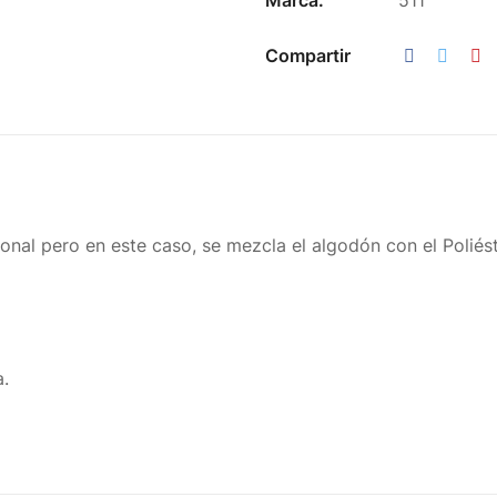
Marca:
511
Compartir
sional pero en este caso, se mezcla el algodón con el Poliés
a.