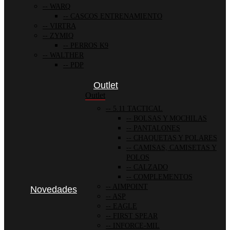
WARQ
CASCOS ENTRENAMIENTO
VIRTRA
ZYMIQ
PERROS K9
WALTHER
PDP
Outlet
Outlet
5.11 TACTICAL
BOLSAS Y MOCHILAS
PANTALONES
CHAQUETAS Y POLARES
CAMISAS, CAMISETAS Y
POLOS
CALZADO
COMPLEMENTOS
AIMPOINT
Novedades
ASP
EAGLE
FIRST SPEAR
INFORCE-MIL