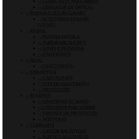
LUBRICANTE PARA ARMAS
LIMPIADOR DE ÓPTICAS
PERSONALIZA HK G36/MP5
ACCESORIOS PARA HK
G36/MP5
RADAR
FUNDAS PISTOLA
PORTACARGADORES
ARNÉS Y PERNERAS
CINTURONES
RUAG
CARTUCHERÍA
SIMUNITION
CARTUCHERÍA
KITS DE CONVERSIÓN
PROTECCIÓN
SUREFIRE
LINTERNAS DE MANO
LINTERNAS PARA ARMAS
TAPONES DE PROTECCIÓN
MONTURAS
ULBRICHTS
CASCOS BALÍSTICOS
PANTALLAS COVID-19