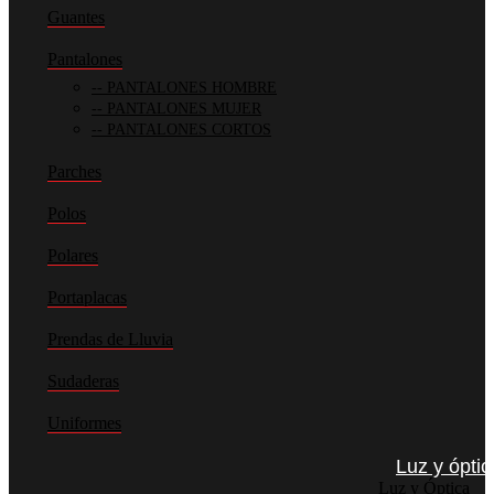
Guantes
Pantalones
PANTALONES HOMBRE
PANTALONES MUJER
PANTALONES CORTOS
Parches
Polos
Polares
Portaplacas
Prendas de Lluvia
Sudaderas
Uniformes
Luz y óptic
Luz y Óptica