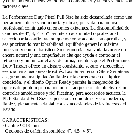
y entrenamiento intensivo, donde la comodidad y la consistencia son
factores clave.
La Performance Duty Pistol Full Size ha sido desarrollada como una
herramienta de servicio robusta y eficaz, pensada para un uso
profesional continuado en entornos exigentes. La disponibilidad de
cañones de 4", 4,5" y 5" permite a cada unidad o profesional
seleccionar la configuración que mejor se adapte a su operativa, ya
sea priorizando maniobrabilidad, equilibrio general o máxima
precisión y control balístico. Su ergonomía avanzada favorece un
encare natural y una empuñadura alta que ayuda a controlar el
retroceso y minimizar el alza del arma, mientras que el Performance
Duty Trigger ofrece un disparo consistente, seguro y predecible,
esencial en situaciones de estrés. Las SuperTerrain Slide Serrations
aseguran una manipulación fiable de la corredera en cualquier
condición, y el diseño Optics Ready permite la integración de
ópticas de punto rojo para mejorar la adquisición de objetivo. Con
controles ambidiestros y riel Picatinny para accesorios tácticos, la
PDP Standard Full Size se posiciona como de servicio moderna,
fiable y plenamente adaptable a las necesidades de las fuerzas del
Estado.
CARACTERÍSTICAS:
· Calibre 9×19 mm.
· Opciones de cañón disponibles: 4", 4,5" y 5".