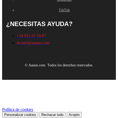
TikTok
¿NECESITAS AYUDA?
+34 911 67 10 87
dcom5@aasias.com
© Aasias.com. Todos los derechos reservados.
Este sitio web utiliza cookies propias y de terceros para mejorar
nuestros servicios y mostrarle publicidad relacionada con sus
preferencias mediante el análisis de sus hábitos de navegación. Para
dar su consentimiento sobre su uso pulse el botón Acepto.
Política de cookies
Personalizar cookies
Rechazar todo
Acepto