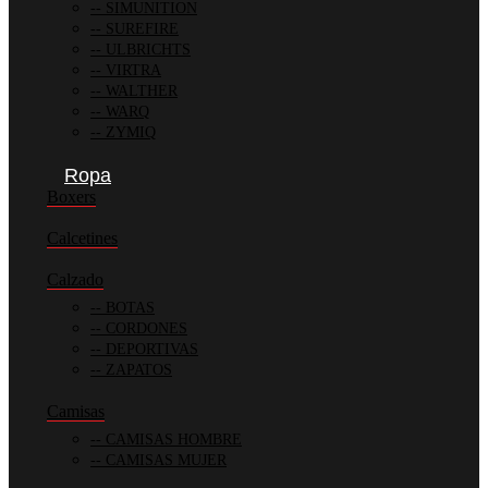
SIMUNITION
SUREFIRE
ULBRICHTS
VIRTRA
WALTHER
WARQ
ZYMIQ
Ropa
Boxers
Calcetines
Calzado
BOTAS
CORDONES
DEPORTIVAS
ZAPATOS
Camisas
CAMISAS HOMBRE
CAMISAS MUJER