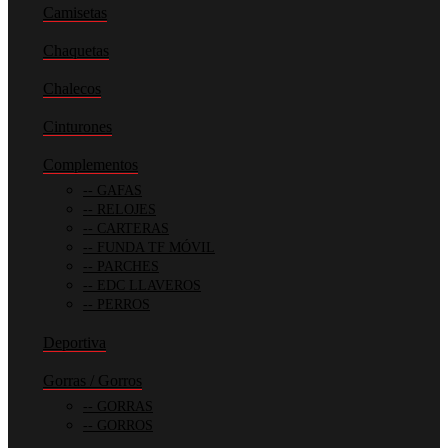
Camisetas
Chaquetas
Chalecos
Cinturones
Complementos
GAFAS
RELOJES
CARTERAS
FUNDA TF MÓVIL
PARCHES
EDC LLAVEROS
PERROS
Deportiva
Gorras / Gorros
GORRAS
GORROS