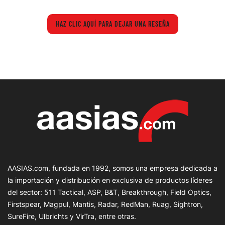
HAZ CLIC AQUÍ PARA DEJAR UNA RESEÑA
AASIAS.com, fundada en 1992, somos una empresa dedicada a
la importación y distribución en exclusiva de productos líderes
del sector: 511 Tactical, ASP, B&T, Breakthrough, Field Optics,
Firstspear, Magpul, Mantis, Radar, RedMan, Ruag, Sightron,
SureFire, Ulbrichts y VirTra, entre otras.