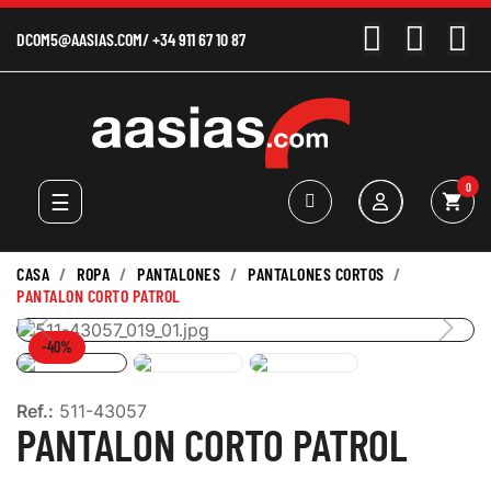
DCOM5@AASIAS.COM
/
+34 911 67 10 87
0
Navegación
☰
shopping_cart
de
palanca
CASA
ROPA
PANTALONES
PANTALONES CORTOS
PANTALON CORTO PATROL
-40%
Ref.:
511-43057
PANTALON CORTO PATROL