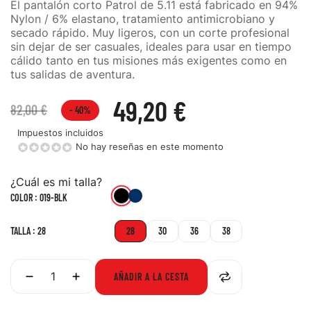
El pantalón corto Patrol de 5.11 está fabricado en 94%
Nylon / 6% elastano, tratamiento antimicrobiano y
secado rápido. Muy ligeros, con un corte profesional
sin dejar de ser casuales, ideales para usar en tiempo
cálido tanto en tus misiones más exigentes como en
tus salidas de aventura.
49,20 €
82,00 €
- 40%
Impuestos incluidos
No hay reseñas en este momento
¿Cuál es mi talla?
019-
724-
COLOR : 019-BLK
DNA
BLK
TALLA : 28
28
30
36
38
AÑADIR A LA CESTA