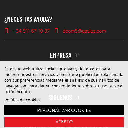
¿NECESITAS AYUDA?
+34 911 67 10 87
dcom5@aasias.com
EMPRESA
Este sitio web utiliza cookies propias y de terceros para
mejorar nuestros servicios y mostrarle publicidad relacionada
TU CUENTA
con sus preferencias mediante el análisis de sus hábitos de
navegación. Para dar su consentimiento sobre su uso pulse el
botón Acepto.
SÍGUENOS
Política de cookies
PERSONALIZAR COOKIES
ACEPTO
© Aasias.com. Todos los derechos reservados.