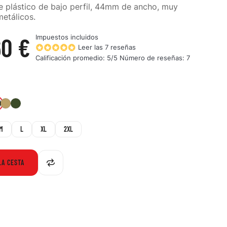
e plástico de bajo perfil, 44mm de ancho, muy
metálicos.
60 €
Impuestos incluidos
Leer las 7 reseñas
Calificación promedio:
5
/5 Número de reseñas:
7
019-
4-
120-
190-
G
COY
TDG
BLK
M
L
XL
2XL
LA CESTA