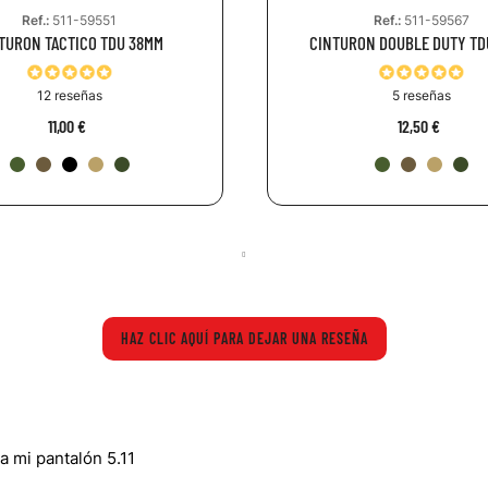
Ref.:
511-59551
Ref.:
511-59567
TURON TACTICO TDU 38MM
CINTURON DOUBLE DUTY TD
12 reseñas
5 reseñas
11,00 €
12,50 €
HAZ CLIC AQUÍ PARA DEJAR UNA RESEÑA
a mi pantalón 5.11