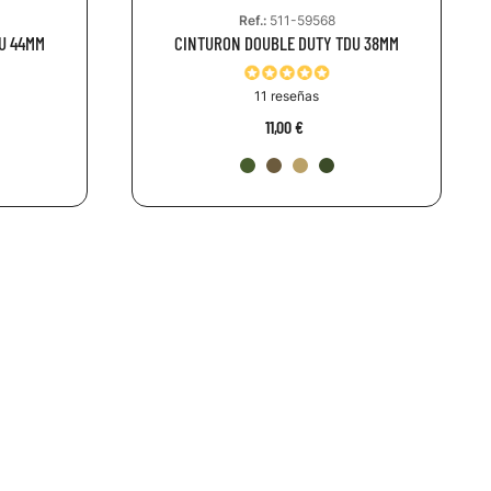
Ref.:
511-59568
U 44MM
CINTURON DOUBLE DUTY TDU 38MM
11 reseñas
11,00 €