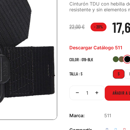
Cinturón TDU con hebilla d
resistente y sin elementos 
17,
22,00 €
- 20%
Descargar Catálogo 511
186-
13
COLOR : 019-BLK
RGN
KN
TALLA : S
S
AÑADIR A 
Marca:
511
Compartir