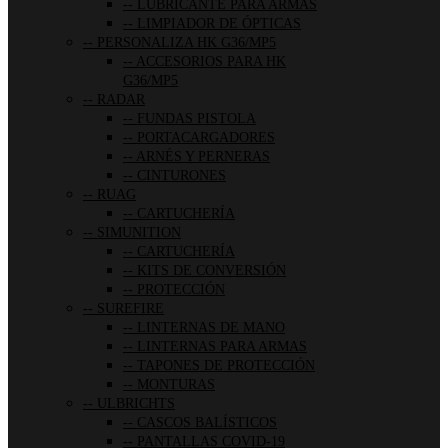
LUBRICANTE PARA ARMAS
LIMPIADOR DE ÓPTICAS
PERSONALIZA HK G36/MP5
ACCESORIOS PARA HK
G36/MP5
RADAR
FUNDAS PISTOLA
PORTACARGADORES
ARNÉS Y PERNERAS
CINTURONES
RUAG
CARTUCHERÍA
SIMUNITION
CARTUCHERÍA
KITS DE CONVERSIÓN
PROTECCIÓN
SUREFIRE
LINTERNAS DE MANO
LINTERNAS PARA ARMAS
TAPONES DE PROTECCIÓN
MONTURAS
ULBRICHTS
CASCOS BALÍSTICOS
PANTALLAS COVID-19