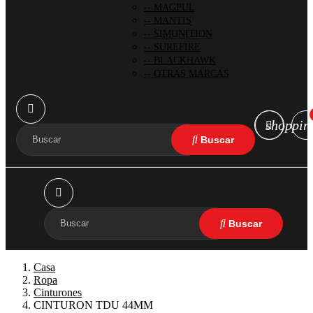
MAGPUL
MANTIS
SIMUNITION
SUREFIRE
BLACKHAWK
OTRAS MARCAS
shoppin
Casa
Ropa
Cinturones
CINTURON TDU 44MM