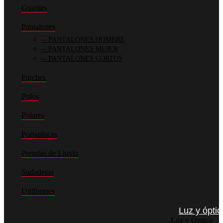
Guantes
Pantalones
PANTALONES HOMBRE
PANTALONES MUJER
PANTALONES CORTOS
Parches
Polos
Polares
Portaplacas
Prendas de Lluvia
Sudaderas
Uniformes
Luz y óptic
Luz y Óptica