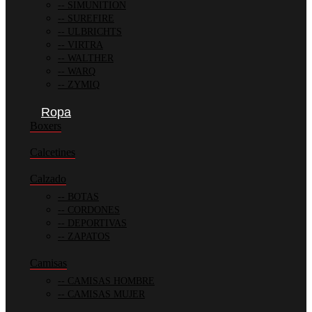
SIMUNITION
SUREFIRE
ULBRICHTS
VIRTRA
WALTHER
WARQ
ZYMIQ
Ropa
Boxers
Calcetines
Calzado
BOTAS
CORDONES
DEPORTIVAS
ZAPATOS
Camisas
CAMISAS HOMBRE
CAMISAS MUJER