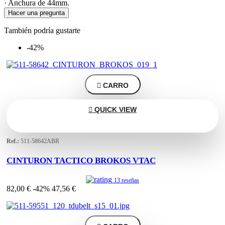
· Anchura de 44mm.
Hacer una pregunta
También podría gustarte
-42%

CARRO

QUICK VIEW
Ref.:
511-58642ABR
CINTURON TACTICO BROKOS VTAC
13 reseñas
82,00 €
-42%
47,56 €