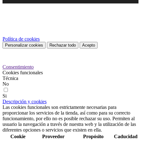
Este sitio web utiliza cookies propias y de terceros para mejorar
nuestros servicios y mostrarle publicidad relacionada con sus
preferencias mediante el análisis de sus hábitos de navegación. Para
dar su consentimiento sobre su uso pulse el botón Acepto.
Política de cookies
Personalizar cookies
Rechazar todo
Acepto
Preferencias de cookies
Consentimiento
Cookies funcionales
Técnica
No
Si
Descripción y cookies
Las cookies funcionales son estrictamente necesarias para
proporcionar los servicios de la tienda, así como para su correcto
funcionamiento, por ello no es posible rechazar su uso. Permiten al
usuario la navegación a través de nuestra web y la utilización de las
diferentes opciones o servicios que existen en ella.
Cookie
Proveedor
Propósito
Caducidad