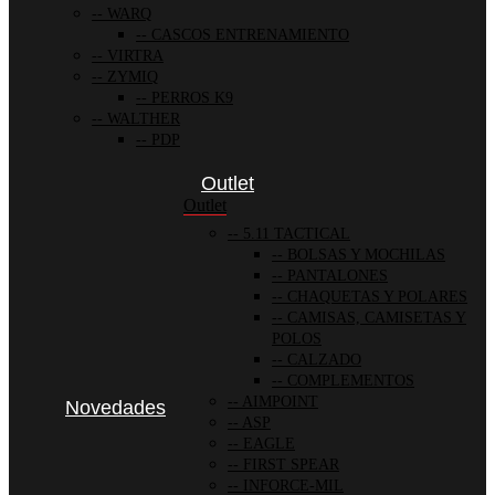
WARQ
CASCOS ENTRENAMIENTO
VIRTRA
ZYMIQ
PERROS K9
WALTHER
PDP
Outlet
Outlet
5.11 TACTICAL
BOLSAS Y MOCHILAS
PANTALONES
CHAQUETAS Y POLARES
CAMISAS, CAMISETAS Y
POLOS
CALZADO
COMPLEMENTOS
AIMPOINT
Novedades
ASP
EAGLE
FIRST SPEAR
INFORCE-MIL