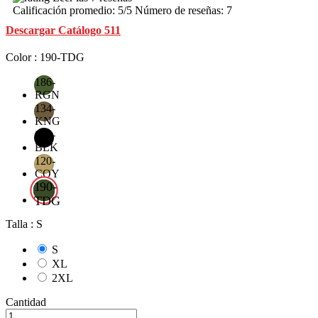
Calificación promedio:
5
/5 Número de reseñas:
7
Descargar Catálogo 511
Color : 190-TDG
186-
RGN
134-
KNG
019-
BLK
120-
COY
190-
TDG
Talla : S
S
XL
2XL
Cantidad