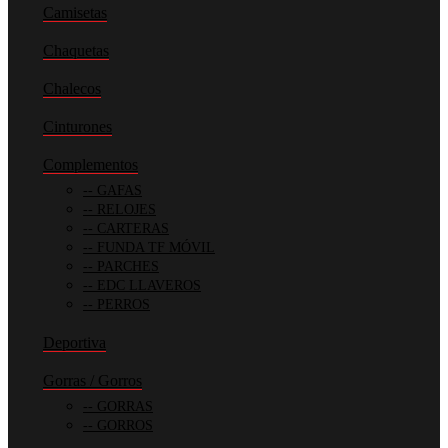
Camisetas
Chaquetas
Chalecos
Cinturones
Complementos
GAFAS
RELOJES
CARTERAS
FUNDA TF MÓVIL
PARCHES
EDC LLAVEROS
PERROS
Deportiva
Gorras / Gorros
GORRAS
GORROS