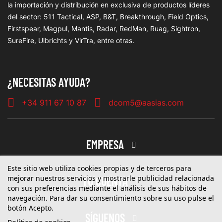
la importación y distribución en exclusiva de productos líderes
del sector: 511 Tactical, ASP, B&T, Breakthrough, Field Optics,
Firstspear, Magpul, Mantis, Radar, RedMan, Ruag, Sightron,
SureFire, Ulbrichts y VirTra, entre otras.
¿NECESITAS AYUDA?
+34 911 67 10 87
dcom5@aasias.com
EMPRESA
Este sitio web utiliza cookies propias y de terceros para
mejorar nuestros servicios y mostrarle publicidad relacionada
TU CUENTA
con sus preferencias mediante el análisis de sus hábitos de
navegación. Para dar su consentimiento sobre su uso pulse el
botón Acepto.
SÍGUENOS