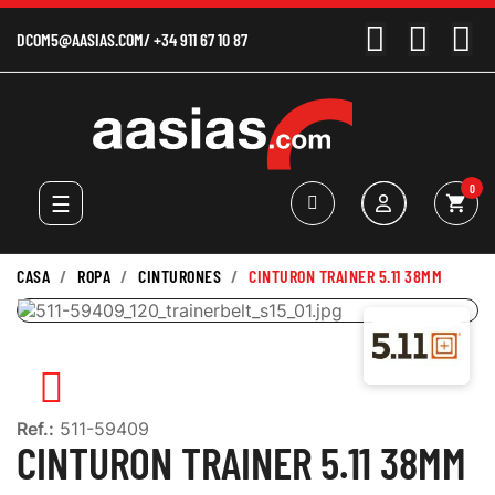
DCOM5@AASIAS.COM
/
+34 911 67 10 87
0
Navegación
☰
shopping_cart
de
palanca
CASA
ROPA
CINTURONES
CINTURON TRAINER 5.11 38MM
Ref.:
511-59409
CINTURON TRAINER 5.11 38MM