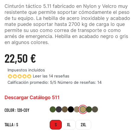
Cinturón táctico 5.11 fabricado en Nylon y Velcro muy
resistente que permite soportar cómodamente el peso
de tu equipo. La hebilla de acero inoxidable y acabado
mate puede soportar hasta 2700 kg de carga lo que
permite su uso como correa de transporte o como
arnés de emergencia. Hebilla en acabado negro o gris
en algunos colores.
22,50 €
Impuestos incluidos
Leer las 14 reseñas
Calificación promedio:
5
/5 Número de reseñas:
14
Descargar Catálogo 511
120-
186-
018-
134-
019-
328-
190-
192-
COLOR : 120-COY
RGN
CHA
KNG
BLK
SAN
TDG
TUN
COY
TALLA : S
S
XL
2XL