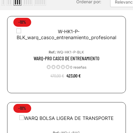
Ordenar por:
Relevanc
-10%
Ref.:
WQ-HK1-P-BLK
WARQ-PRO CASCO DE ENTRENAMIENTO
0 reseñas
470,00 €
423,00 €
-10%
Ref.:
WQ-L-BAG