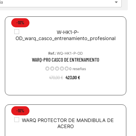

ia
-10%
Ref.:
WQ-HK1-P-OD
WARQ-PRO CASCO DE ENTRENAMIENTO
0 reseñas
470,00 €
423,00 €
-10%