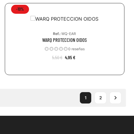
-10%
Ref.:
WQ-EAR
WARQ PROTECCION OIDOS
0 reseñas
5,50 €
4,95 €

1
2