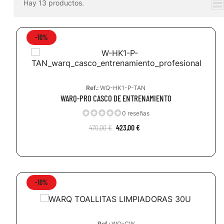
Hay 13 productos.
-10%
Ref.:
WQ-HK1-P-TAN
WARQ-PRO CASCO DE ENTRENAMIENTO
0 reseñas
470,00 €
423,00 €
-10%
Ref.:
WQ-CW