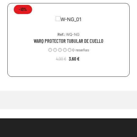
-10%
Ref.:
WQ-NG
WARQ PROTECTOR TUBULAR DE CUELLO
0 reseñas
4,00 €
3,60 €