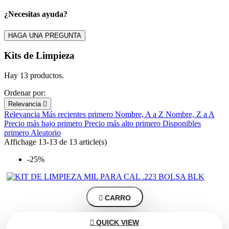
¿Necesitas ayuda?
Filters:
Clear
HAGA UNA PREGUNTA
Marca
Kits de Limpieza
Precio
€
€
Hay 13 productos.
En stock
Ordenar por:
En stock
12
Relevancia

Relevancia
Más recientes primero
Nombre, A a Z
Nombre, Z a A
View products
13
Precio más bajo primero
Precio más alto primero
Disponibles
primero
Aleatorio
Affichage 13-13 de 13 article(s)
-25%

CARRO

QUICK VIEW