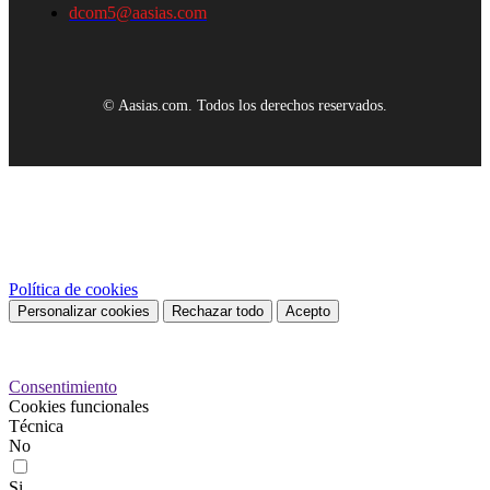
dcom5@aasias.com
© Aasias.com. Todos los derechos reservados.
Este sitio web utiliza cookies propias y de terceros para mejorar
nuestros servicios y mostrarle publicidad relacionada con sus
preferencias mediante el análisis de sus hábitos de navegación. Para
dar su consentimiento sobre su uso pulse el botón Acepto.
Política de cookies
Personalizar cookies
Rechazar todo
Acepto
Preferencias de cookies
Consentimiento
Cookies funcionales
Técnica
No
Si