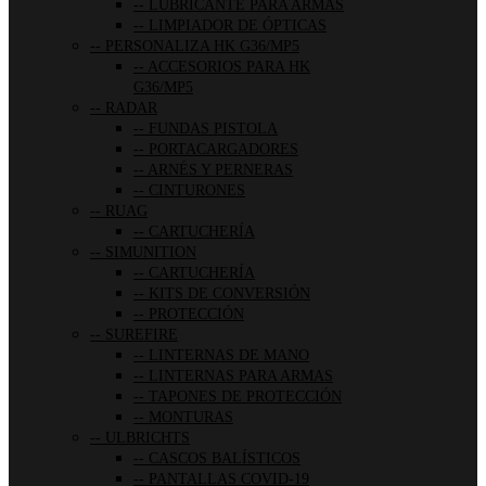
LUBRICANTE PARA ARMAS
LIMPIADOR DE ÓPTICAS
PERSONALIZA HK G36/MP5
ACCESORIOS PARA HK
G36/MP5
RADAR
FUNDAS PISTOLA
PORTACARGADORES
ARNÉS Y PERNERAS
CINTURONES
RUAG
CARTUCHERÍA
SIMUNITION
CARTUCHERÍA
KITS DE CONVERSIÓN
PROTECCIÓN
SUREFIRE
LINTERNAS DE MANO
LINTERNAS PARA ARMAS
TAPONES DE PROTECCIÓN
MONTURAS
ULBRICHTS
CASCOS BALÍSTICOS
PANTALLAS COVID-19