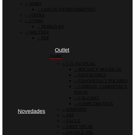
WARQ
CASCOS ENTRENAMIENTO
VIRTRA
ZYMIQ
PERROS K9
WALTHER
PDP
Outlet
Outlet
5.11 TACTICAL
BOLSAS Y MOCHILAS
PANTALONES
CHAQUETAS Y POLARES
CAMISAS, CAMISETAS Y
POLOS
CALZADO
COMPLEMENTOS
AIMPOINT
Novedades
ASP
EAGLE
FIRST SPEAR
INFORCE-MIL