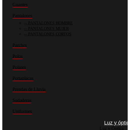
Guantes
Pantalones
PANTALONES HOMBRE
PANTALONES MUJER
PANTALONES CORTOS
Parches
Polos
Polares
Portaplacas
Prendas de Lluvia
Sudaderas
Uniformes
Luz y óptic
Luz y Óptica