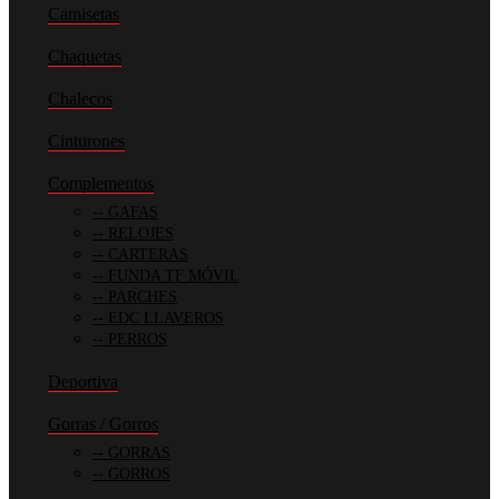
Camisetas
Chaquetas
Chalecos
Cinturones
Complementos
GAFAS
RELOJES
CARTERAS
FUNDA TF MÓVIL
PARCHES
EDC LLAVEROS
PERROS
Deportiva
Gorras / Gorros
GORRAS
GORROS