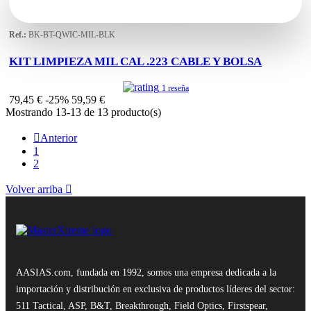
Ref.:
BK-BT-QWIC-MIL-BLK
KIT LIMPIEZA MIL CAL .223 CABLE Y BOLSA
1 reseña
79,45 €
-25%
59,59 €
Mostrando 13-13 de 13 producto(s)

Anterior
1
2
Volver arriba

AASIAS.com, fundada en 1992, somos una empresa dedicada a la
importación y distribución en exclusiva de productos líderes del sector:
511 Tactical, ASP, B&T, Breakthrough, Field Optics, Firstspear,