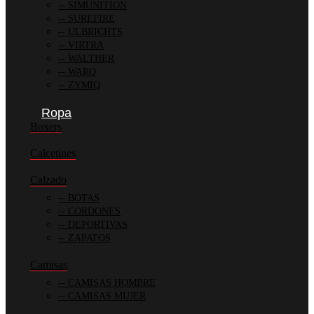
SIMUNITION
SUREFIRE
ULBRICHTS
VIRTRA
WALTHER
WARQ
ZYMIQ
Ropa
Boxers
Calcetines
Calzado
BOTAS
CORDONES
DEPORTIVAS
ZAPATOS
Camisas
CAMISAS HOMBRE
CAMISAS MUJER