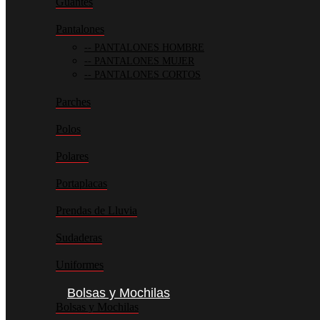
Guantes
Pantalones
PANTALONES HOMBRE
PANTALONES MUJER
PANTALONES CORTOS
Parches
Polos
Polares
Portaplacas
Prendas de Lluvia
Sudaderas
Uniformes
Bolsas y Mochilas
Bolsas y Mochilas