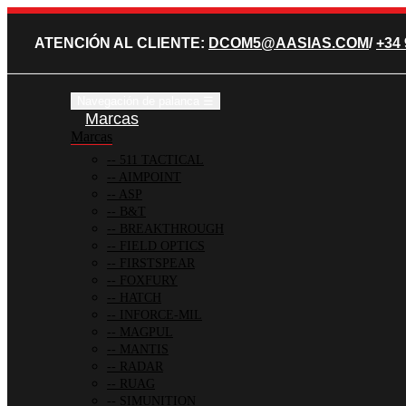
ATENCIÓN AL CLIENTE:
DCOM5@AASIAS.COM
/
+34 
Navegación de palanca
☰
Marcas
Marcas
511 TACTICAL
AIMPOINT
ASP
B&T
BREAKTHROUGH
FIELD OPTICS
FIRSTSPEAR
FOXFURY
HATCH
INFORCE-MIL
MAGPUL
MANTIS
RADAR
RUAG
SIMUNITION