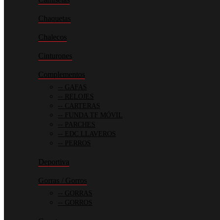
Chaquetas
Chalecos
Cinturones
Complementos
GAFAS
RELOJES
CARTERAS
FUNDA TF MÓVIL
PARCHES
EDC LLAVEROS
PERROS
Deportiva
Gorras / Gorros
GORRAS
GORROS