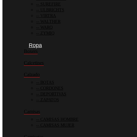
SUREFIRE
ULBRICHTS
VIRTRA
WALTHER
WARQ
ZYMIQ
Ropa
Boxers
Calcetines
Calzado
BOTAS
CORDONES
DEPORTIVAS
ZAPATOS
Camisas
CAMISAS HOMBRE
CAMISAS MUJER
Camisetas