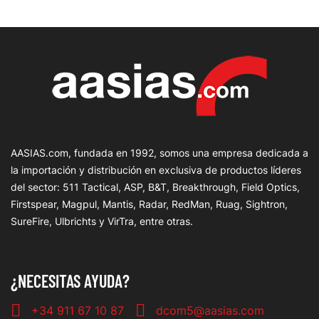
AASIAS.com, fundada en 1992, somos una empresa dedicada a
la importación y distribución en exclusiva de productos líderes
del sector: 511 Tactical, ASP, B&T, Breakthrough, Field Optics,
Firstspear, Magpul, Mantis, Radar, RedMan, Ruag, Sightron,
SureFire, Ulbrichts y VirTra, entre otras.
¿NECESITAS AYUDA?
+34 911 67 10 87
dcom5@aasias.com