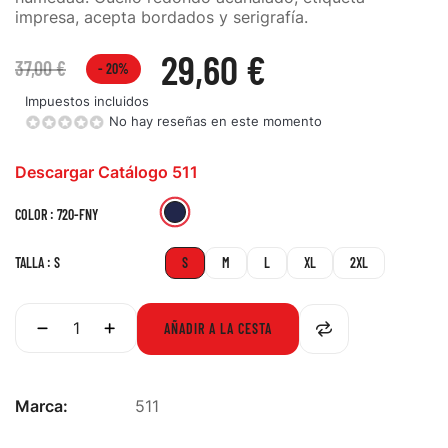
impresa, acepta bordados y serigrafía.
29,60 €
37,00 €
- 20%
Impuestos incluidos
No hay reseñas en este momento
Descargar Catálogo 511
720-
COLOR : 720-FNY
FNY
TALLA : S
S
M
L
XL
2XL
AÑADIR A LA CESTA
Marca:
511