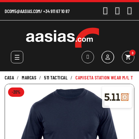
DCOM5@AASIAS.COM
/
+34 911 67 10 87
0
Navegación
☰
shopping_cart
de
palanca
CASA
MARCAS
511 TACTICAL
CAMISETA STATION WEAR M/L T
-20%