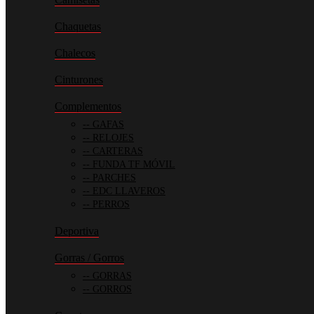
Chaquetas
Chalecos
Cinturones
Complementos
GAFAS
RELOJES
CARTERAS
FUNDA TF MÓVIL
PARCHES
EDC LLAVEROS
PERROS
Deportiva
Gorras / Gorros
GORRAS
GORROS