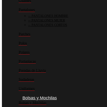
Guantes
Pantalones
PANTALONES HOMBRE
PANTALONES MUJER
PANTALONES CORTOS
Parches
Polos
Polares
Portaplacas
Prendas de Lluvia
Sudaderas
Uniformes
Bolsas y Mochilas
Bolsas y Mochilas