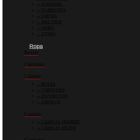
SUREFIRE
ULBRICHTS
VIRTRA
WALTHER
WARQ
ZYMIQ
Ropa
Boxers
Calcetines
Calzado
BOTAS
CORDONES
DEPORTIVAS
ZAPATOS
Camisas
CAMISAS HOMBRE
CAMISAS MUJER
Camisetas