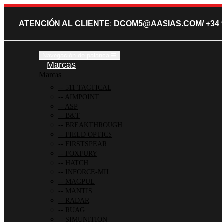
ATENCIÓN AL CLIENTE:
DCOM5@AASIAS.COM
/
+34 
Navegación de palanca
☰
Marcas
Marcas
511 TACTICAL
AIMPOINT
ASP
B&T
BREAKTHROUGH
FIELD OPTICS
FIRSTSPEAR
FOXFURY
HATCH
INFORCE-MIL
MAGPUL
MANTIS
RADAR
RUAG
SIMUNITION