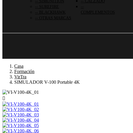
SIMUNITION
CALZADO
SUREFIRE
BLACKHAWK
COMPLEMENTOS
OTRAS MARCAS
Casa
Formación
VirTra
SIMULADOR V-100 Portable 4K
