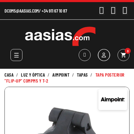
DCOM5@AASIAS.COM
/
+34 911 67 10 87
0
Navegación
☰
shopping_cart
de
palanca
CASA
LUZ Y ÓPTICA
AIMPOINT
TAPAS
TAPA POSTERIOR
"FLIP-UP" COMPM5 Y T-2