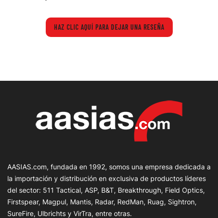
HAZ CLIC AQUÍ PARA DEJAR UNA RESEÑA
AASIAS.com, fundada en 1992, somos una empresa dedicada a
la importación y distribución en exclusiva de productos líderes
del sector: 511 Tactical, ASP, B&T, Breakthrough, Field Optics,
Firstspear, Magpul, Mantis, Radar, RedMan, Ruag, Sightron,
SureFire, Ulbrichts y VirTra, entre otras.