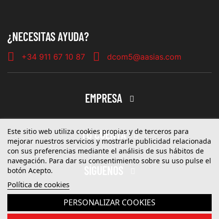
¿NECESITAS AYUDA?
+34 911 67 10 87
dcom5@aasias.com
EMPRESA
Este sitio web utiliza cookies propias y de terceros para
TU CUENTA
mejorar nuestros servicios y mostrarle publicidad relacionada
con sus preferencias mediante el análisis de sus hábitos de
navegación. Para dar su consentimiento sobre su uso pulse el
SÍGUENOS
botón Acepto.
Política de cookies
PERSONALIZAR COOKIES