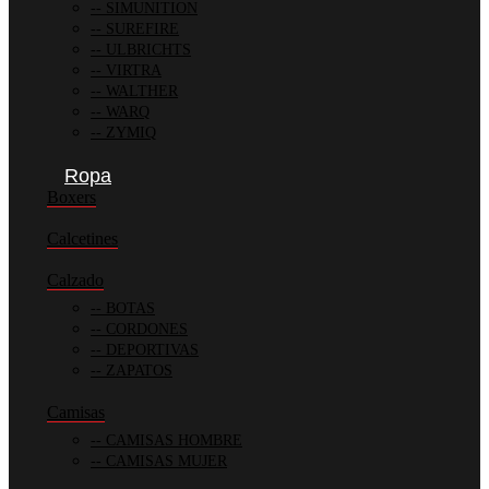
SIMUNITION
SUREFIRE
ULBRICHTS
VIRTRA
WALTHER
WARQ
ZYMIQ
Ropa
Boxers
Calcetines
Calzado
BOTAS
CORDONES
DEPORTIVAS
ZAPATOS
Camisas
CAMISAS HOMBRE
CAMISAS MUJER