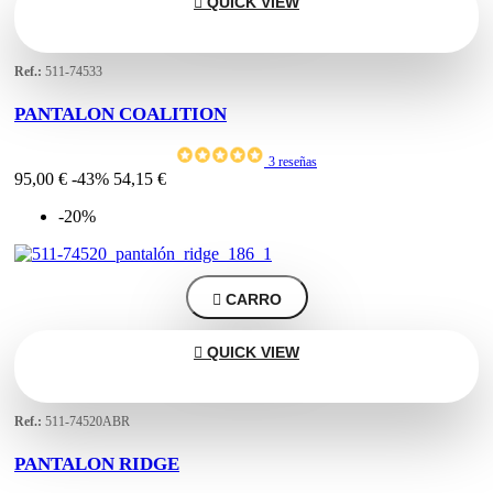

QUICK VIEW
Ref.:
511-74533
PANTALON COALITION
3 reseñas
95,00 €
-43%
54,15 €
-20%

CARRO

QUICK VIEW
Ref.:
511-74520ABR
PANTALON RIDGE