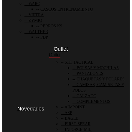
WARQ
CASCOS ENTRENAMIENTO
VIRTRA
ZYMIQ
PERROS K9
WALTHER
PDP
Outlet
Outlet
5.11 TACTICAL
BOLSAS Y MOCHILAS
PANTALONES
CHAQUETAS Y POLARES
CAMISAS, CAMISETAS Y
POLOS
CALZADO
COMPLEMENTOS
AIMPOINT
Novedades
ASP
EAGLE
FIRST SPEAR
INFORCE-MIL