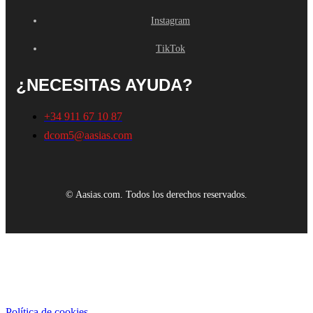
Instagram
TikTok
¿NECESITAS AYUDA?
+34 911 67 10 87
dcom5@aasias.com
© Aasias.com. Todos los derechos reservados.
Este sitio web utiliza cookies propias y de terceros para mejorar
nuestros servicios y mostrarle publicidad relacionada con sus
preferencias mediante el análisis de sus hábitos de navegación. Para
dar su consentimiento sobre su uso pulse el botón Acepto.
Política de cookies