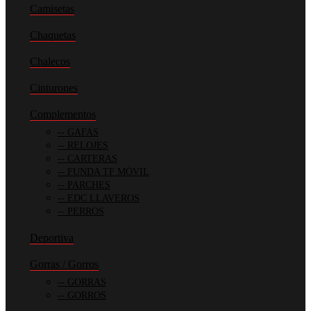
Camisetas
Chaquetas
Chalecos
Cinturones
Complementos
GAFAS
RELOJES
CARTERAS
FUNDA TF MÓVIL
PARCHES
EDC LLAVEROS
PERROS
Deportiva
Gorras / Gorros
GORRAS
GORROS