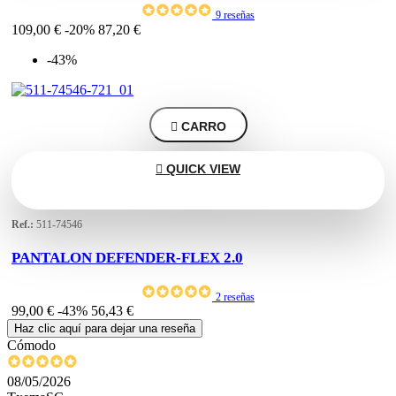
9 reseñas
109,00 €
-20%
87,20 €
-43%

CARRO

QUICK VIEW
Ref.:
511-74546
PANTALON DEFENDER-FLEX 2.0
2 reseñas
99,00 €
-43%
56,43 €
Haz clic aquí para dejar una reseña
Cómodo
08/05/2026