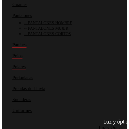
Guantes
Pantalones
PANTALONES HOMBRE
PANTALONES MUJER
PANTALONES CORTOS
Parches
Polos
Polares
Portaplacas
Prendas de Lluvia
Sudaderas
Uniformes
Luz y óptic
Luz y Óptica