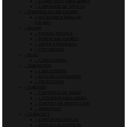
LUBRICANTE PARA ARMAS
LIMPIADOR DE ÓPTICAS
PERSONALIZA HK G36/MP5
ACCESORIOS PARA HK
G36/MP5
RADAR
FUNDAS PISTOLA
PORTACARGADORES
ARNÉS Y PERNERAS
CINTURONES
RUAG
CARTUCHERÍA
SIMUNITION
CARTUCHERÍA
KITS DE CONVERSIÓN
PROTECCIÓN
SUREFIRE
LINTERNAS DE MANO
LINTERNAS PARA ARMAS
TAPONES DE PROTECCIÓN
MONTURAS
ULBRICHTS
CASCOS BALÍSTICOS
PANTALLAS COVID-19