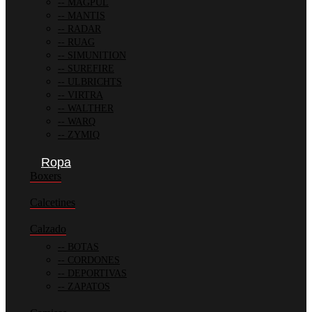
MAGPUL
MANTIS
RADAR
RUAG
SIMUNITION
SUREFIRE
ULBRICHTS
VIRTRA
WALTHER
WARQ
ZYMIQ
Ropa
Boxers
Calcetines
Calzado
BOTAS
CORDONES
DEPORTIVAS
ZAPATOS