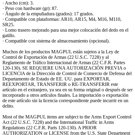
· Ancho (cm): 3.
· Peso con hardware (gr): 87.
· Ángulo de la empuñadura (grados): 17 grados.
· Compatible con plataformas: AR10, AR15, M4, M16, M110,
SR25.
· Lomo trasero mejorado para una mejor colocación del dedo en el
gatillo.
· Compatible con sistema de almacenamiento (opcional).
Muchos de los productos MAGPUL están sujetos a la Ley de
Control de Exportación de Armas (22 U.S.C. 7228) y al
Reglamento de Tráfico Internacional de Armas (22 C.F.R. Partes
120-130). SE REQUIERE UNA AUTORIZACIÓN PREVIA o
LICENCIA de la Dirección de Control de Comercio de Defensa del
Departamento de Estado de EE. UU. para EXPORTAR,
REEXPORTAR, TRANSFERIR o RE-TRANSFERIR este
artículo en el extranjero, ya sea en su forma original o después de ser
incorporado a otros artículos finales. La importación o exportación
de este artículo sin la licencia correspondiente puede incurrir en un
delito.
Most of the MAGPUL items are subject to the Arms Export Control
Act (22 U.S.C. 7228) and the International Traffic in Arms
Regulations (22 C.F.R. Parts 120-130). A PRIOR
AUTHORIZATION or LICENSE from the U.S. State Department