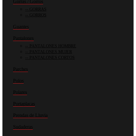
Gorras / Gorros
GORRAS
GORROS
Guantes
Pantalones
PANTALONES HOMBRE
PANTALONES MUJER
PANTALONES CORTOS
Parches
Polos
Polares
Portaplacas
Prendas de Lluvia
Sudaderas