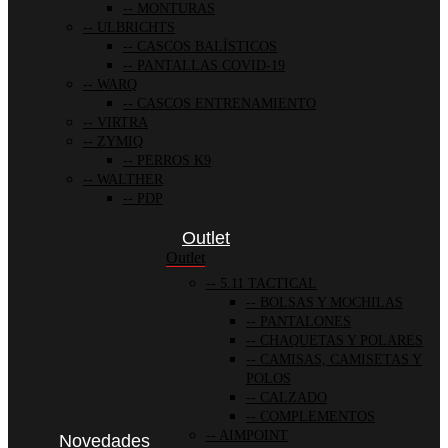
MONTURAS
ULBRICHTS
CASCOS BALÍSTICOS
PANTALLAS COVID-19
WARQ
CASCOS ENTRENAMIENTO
VIRTRA
ZYMIQ
PERROS K9
WALTHER
PDP
Outlet
Outlet
5.11 TACTICAL
BOLSAS Y MOCHILAS
PANTALONES
CHAQUETAS Y POLARES
CAMISAS, CAMISETAS Y
POLOS
CALZADO
COMPLEMENTOS
AIMPOINT
Novedades