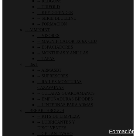
REDGUNS
TRIFOLD
KEYDEFENDER
SERIE BLUELINE
FORMACION
AIMPOINT
VISORES
MAGNIFICADOR 3X 6X CEU
ESPACIADORES
MONTURAS Y ANILLAS
TAPAS
B&T
ARMASBT
SUPRESORES
RAILES MONTURAS
CAZAVAINAS
CULATAS GUARDAMANOS
EMPUÑADURAS BÍPODES
LINTERNAS PARA ARMAS
BREAKTHROUGH
KITS DE LIMPIEZA
LUBRICANTES Y
DISOLVENTES
Formación
GEL ANTIVAHO