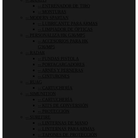
MANTIS
ENTRENADOR DE TIRO
MONTURAS
MODERN SPARTAN
LUBRICANTE PARA ARMAS
LIMPIADOR DE ÓPTICAS
PERSONALIZA HK G36/MP5
ACCESORIOS PARA HK
G36/MP5
RADAR
FUNDAS PISTOLA
PORTACARGADORES
ARNÉS Y PERNERAS
CINTURONES
RUAG
CARTUCHERÍA
SIMUNITION
CARTUCHERÍA
KITS DE CONVERSIÓN
PROTECCIÓN
SUREFIRE
LINTERNAS DE MANO
LINTERNAS PARA ARMAS
TAPONES DE PROTECCIÓN