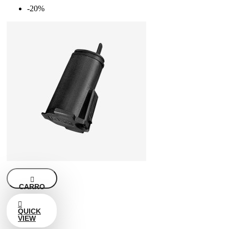
-20%

CARRO

QUICK
VIEW