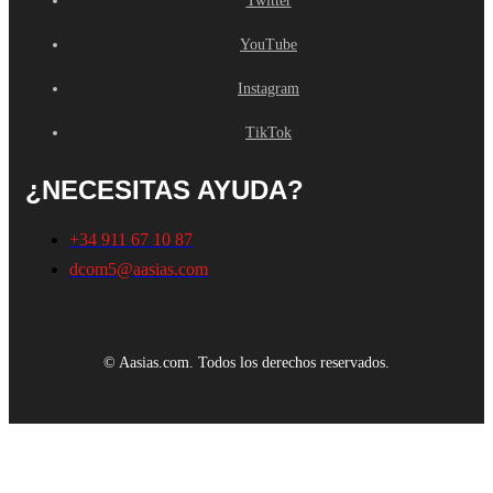
Twitter
YouTube
Instagram
TikTok
¿NECESITAS AYUDA?
+34 911 67 10 87
dcom5@aasias.com
© Aasias.com. Todos los derechos reservados.
Este sitio web utiliza cookies propias y de terceros para mejorar
nuestros servicios y mostrarle publicidad relacionada con sus
preferencias mediante el análisis de sus hábitos de navegación. Para