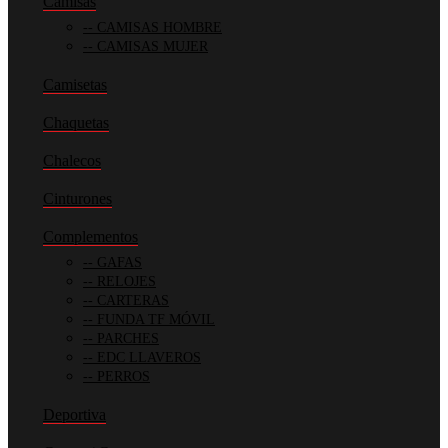
Camisas
CAMISAS HOMBRE
CAMISAS MUJER
Camisetas
Chaquetas
Chalecos
Cinturones
Complementos
GAFAS
RELOJES
CARTERAS
FUNDA TF MÓVIL
PARCHES
EDC LLAVEROS
PERROS
Deportiva