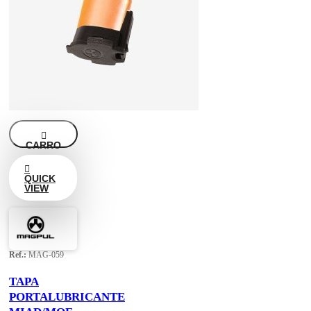

CARRO

QUICK
VIEW
Ref.:
MAG-059
TAPA
PORTALUBRICANTE