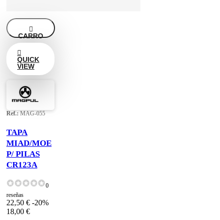

CARRO

QUICK
VIEW
Ref.:
MAG-055
TAPA
MIAD/MOE
P/ PILAS
CR123A
0
reseñas
22,50 €
-20%
18,00 €