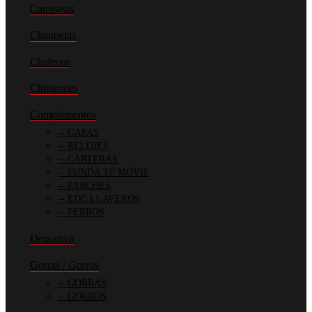
Camisetas
Chaquetas
Chalecos
Cinturones
Complementos
GAFAS
RELOJES
CARTERAS
FUNDA TF MÓVIL
PARCHES
EDC LLAVEROS
PERROS
Deportiva
Gorras / Gorros
GORRAS
GORROS