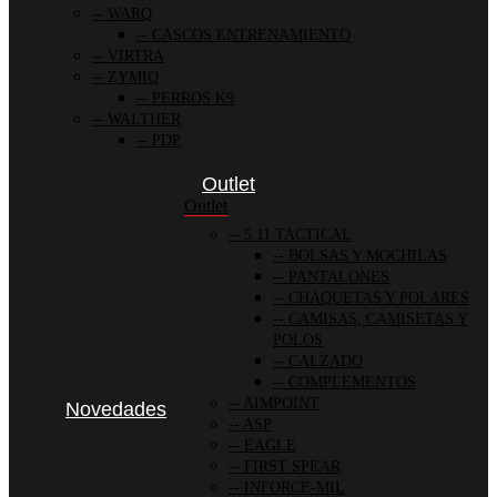
WARQ
CASCOS ENTRENAMIENTO
VIRTRA
ZYMIQ
PERROS K9
WALTHER
PDP
Outlet
Outlet
5.11 TACTICAL
BOLSAS Y MOCHILAS
PANTALONES
CHAQUETAS Y POLARES
CAMISAS, CAMISETAS Y
POLOS
CALZADO
COMPLEMENTOS
AIMPOINT
Novedades
ASP
EAGLE
FIRST SPEAR
INFORCE-MIL