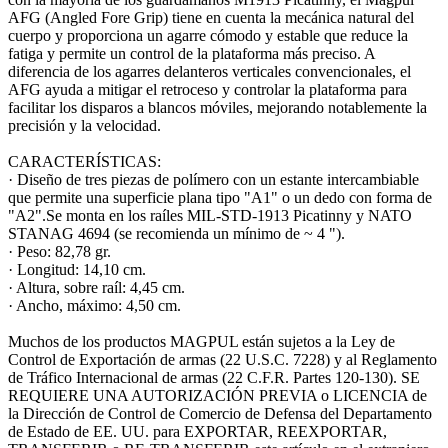
AFG (Angled Fore Grip) tiene en cuenta la mecánica natural del
cuerpo y proporciona un agarre cómodo y estable que reduce la
fatiga y permite un control de la plataforma más preciso. A
diferencia de los agarres delanteros verticales convencionales, el
AFG ayuda a mitigar el retroceso y controlar la plataforma para
facilitar los disparos a blancos móviles, mejorando notablemente la
precisión y la velocidad.
CARACTERÍSTICAS:
· Diseño de tres piezas de polímero con un estante intercambiable
que permite una superficie plana tipo "A1" o un dedo con forma de
"A2".Se monta en los raíles MIL-STD-1913 Picatinny y NATO
STANAG 4694 (se recomienda un mínimo de ~ 4 ").
· Peso: 82,78 gr.
· Longitud: 14,10 cm.
· Altura, sobre raíl: 4,45 cm.
· Ancho, máximo: 4,50 cm.
Muchos de los productos MAGPUL están sujetos a la Ley de
Control de Exportación de armas (22 U.S.C. 7228) y al Reglamento
de Tráfico Internacional de armas (22 C.F.R. Partes 120-130). SE
REQUIERE UNA AUTORIZACIÓN PREVIA o LICENCIA de
la Dirección de Control de Comercio de Defensa del Departamento
de Estado de EE. UU. para EXPORTAR, REEXPORTAR,