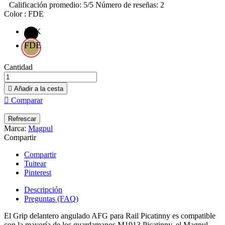
Calificación promedio:
5
/5 Número de reseñas:
2
Color : FDE
BLK
FDE
Cantidad

Añadir a la cesta

Comparar
Marca:
Magpul
Compartir
Compartir
Tuitear
Pinterest
Descripción
Preguntas (FAQ)
El Grip delantero angulado AFG para Rail Picatinny es compatible
con la mayoría de los guardamanos M1913 Picatinny, el Magpul