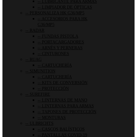
LUBRICANTE PARA ARMAS
LIMPIADOR DE ÓPTICAS
PERSONALIZA HK G36/MP5
ACCESORIOS PARA HK
G36/MP5
RADAR
FUNDAS PISTOLA
PORTACARGADORES
ARNÉS Y PERNERAS
CINTURONES
RUAG
CARTUCHERÍA
SIMUNITION
CARTUCHERÍA
KITS DE CONVERSIÓN
PROTECCIÓN
SUREFIRE
LINTERNAS DE MANO
LINTERNAS PARA ARMAS
TAPONES DE PROTECCIÓN
MONTURAS
ULBRICHTS
CASCOS BALÍSTICOS
PANTALLAS COVID-19