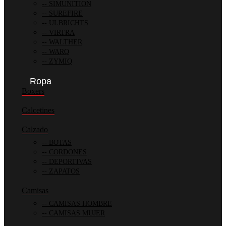
SIMUNITION
SUREFIRE
ULBRICHTS
VIRTRA
WALTHER
WARQ
ZYMIQ
Ropa
Boxers
Calcetines
Calzado
BOTAS
CORDONES
DEPORTIVAS
ZAPATOS
Camisas
CAMISAS HOMBRE
CAMISAS MUJER