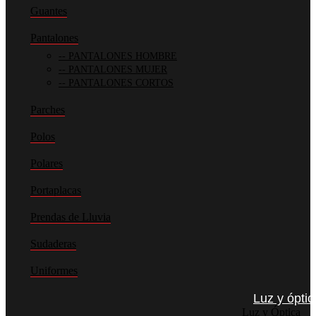
Guantes
Pantalones
PANTALONES HOMBRE
PANTALONES MUJER
PANTALONES CORTOS
Parches
Polos
Polares
Portaplacas
Prendas de Lluvia
Sudaderas
Uniformes
Luz y óptic
Luz y Óptica