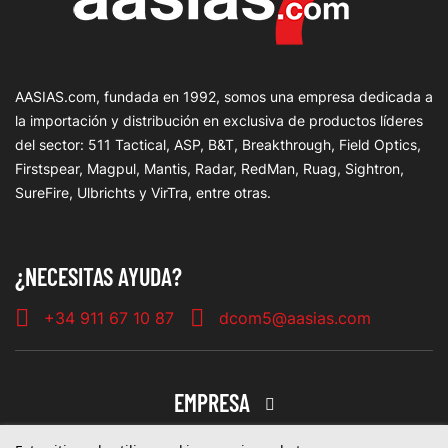
AASIAS.com, fundada en 1992, somos una empresa dedicada a
la importación y distribución en exclusiva de productos líderes
del sector: 511 Tactical, ASP, B&T, Breakthrough, Field Optics,
Firstspear, Magpul, Mantis, Radar, RedMan, Ruag, Sightron,
SureFire, Ulbrichts y VirTra, entre otras.
¿NECESITAS AYUDA?
+34 911 67 10 87
dcom5@aasias.com
EMPRESA