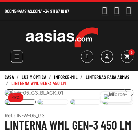
DCOM5@AASIAS.COM
/
+34 911 67 10 87
0
Navegación
☰
shopping_cart
de
palanca
CASA
LUZ Y ÓPTICA
INFORCE-MIL
LINTERNAS PARA ARMAS
LINTERNA WML GEN-3 450 LM
-15%
Ref.:
IN-W-05_G3
LINTERNA WML GEN-3 450 LM