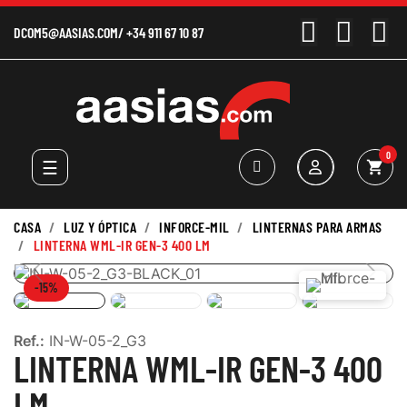
DCOM5@AASIAS.COM
/
+34 911 67 10 87
0
Navegación
☰
shopping_cart
de
palanca
CASA
LUZ Y ÓPTICA
INFORCE-MIL
LINTERNAS PARA ARMAS
LINTERNA WML-IR GEN-3 400 LM
-15%
Ref.:
IN-W-05-2_G3
LINTERNA WML-IR GEN-3 400
LM