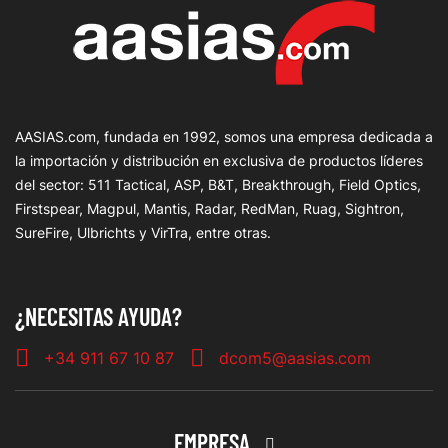
AASIAS.com, fundada en 1992, somos una empresa dedicada a
la importación y distribución en exclusiva de productos líderes
del sector: 511 Tactical, ASP, B&T, Breakthrough, Field Optics,
Firstspear, Magpul, Mantis, Radar, RedMan, Ruag, Sightron,
SureFire, Ulbrichts y VirTra, entre otras.
¿NECESITAS AYUDA?
+34 911 67 10 87
dcom5@aasias.com
EMPRESA