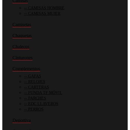
Camisas
CAMISAS HOMBRE
CAMISAS MUJER
Camisetas
Chaquetas
Chalecos
Cinturones
Complementos
GAFAS
RELOJES
CARTERAS
FUNDA TF MÓVIL
PARCHES
EDC LLAVEROS
PERROS
Deportiva