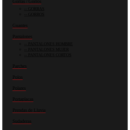
Gorras / Gorros
GORRAS
GORROS
Guantes
Pantalones
PANTALONES HOMBRE
PANTALONES MUJER
PANTALONES CORTOS
Parches
Polos
Polares
Portaplacas
Prendas de Lluvia
Sudaderas