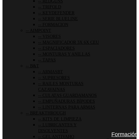
REDGUNS
TRIFOLD
KEYDEFENDER
SERIE BLUELINE
FORMACION
AIMPOINT
VISORES
MAGNIFICADOR 3X 6X CEU
ESPACIADORES
MONTURAS Y ANILLAS
TAPAS
B&T
ARMASBT
SUPRESORES
RAILES MONTURAS
CAZAVAINAS
CULATAS GUARDAMANOS
EMPUÑADURAS BÍPODES
LINTERNAS PARA ARMAS
BREAKTHROUGH
KITS DE LIMPIEZA
LUBRICANTES Y
DISOLVENTES
Formación
GEL ANTIVAHO