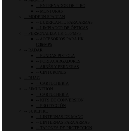
MANTIS
ENTRENADOR DE TIRO
MONTURAS
MODERN SPARTAN
LUBRICANTE PARA ARMAS
LIMPIADOR DE ÓPTICAS
PERSONALIZA HK G36/MP5
ACCESORIOS PARA HK
G36/MP5
RADAR
FUNDAS PISTOLA
PORTACARGADORES
ARNÉS Y PERNERAS
CINTURONES
RUAG
CARTUCHERÍA
SIMUNITION
CARTUCHERÍA
KITS DE CONVERSIÓN
PROTECCIÓN
SUREFIRE
LINTERNAS DE MANO
LINTERNAS PARA ARMAS
TAPONES DE PROTECCIÓN