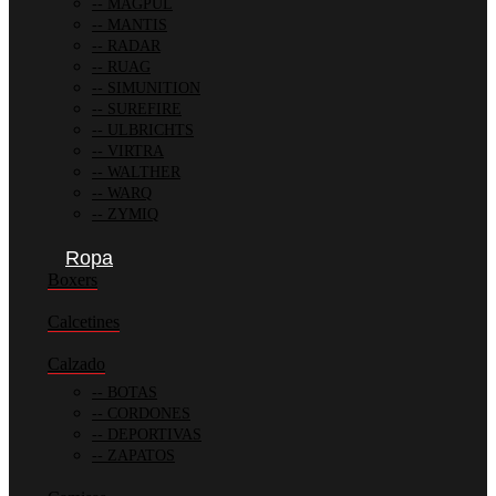
MAGPUL
MANTIS
RADAR
RUAG
SIMUNITION
SUREFIRE
ULBRICHTS
VIRTRA
WALTHER
WARQ
ZYMIQ
Ropa
Boxers
Calcetines
Calzado
BOTAS
CORDONES
DEPORTIVAS
ZAPATOS