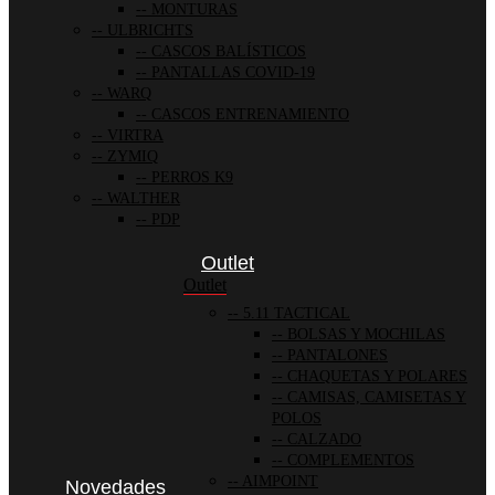
MONTURAS
ULBRICHTS
CASCOS BALÍSTICOS
PANTALLAS COVID-19
WARQ
CASCOS ENTRENAMIENTO
VIRTRA
ZYMIQ
PERROS K9
WALTHER
PDP
Outlet
Outlet
5.11 TACTICAL
BOLSAS Y MOCHILAS
PANTALONES
CHAQUETAS Y POLARES
CAMISAS, CAMISETAS Y
POLOS
CALZADO
COMPLEMENTOS
AIMPOINT
Novedades