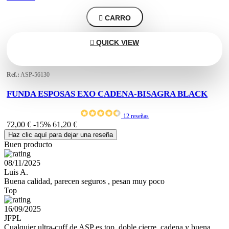

CARRO

QUICK VIEW
Ref.:
ASP-56130
FUNDA ESPOSAS EXO CADENA-BISAGRA BLACK
12 reseñas
72,00 €
-15%
61,20 €
Haz clic aquí para dejar una reseña
Buen producto
08/11/2025
Luis A.
Buena calidad, parecen seguros , pesan muy poco
Top
16/09/2025
JFPL
Cualquier ultra-cuff de ASP es top, doble cierre, cadena y buena