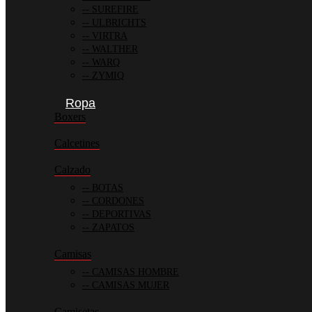
SUREFIRE
ULBRICHTS
VIRTRA
WALTHER
WARQ
ZYMIQ
Ropa
Boxers
Calcetines
Calzado
BOTAS
CORDONES
DEPORTIVAS
ZAPATOS
Camisas
CAMISAS HOMBRE
CAMISAS MUJER
Camisetas