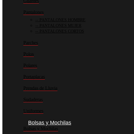
Guantes
Pantalones
PANTALONES HOMBRE
PANTALONES MUJER
PANTALONES CORTOS
Parches
Polos
Polares
Portaplacas
Prendas de Lluvia
Sudaderas
Uniformes
Bolsas y Mochilas
Bolsas y Mochilas