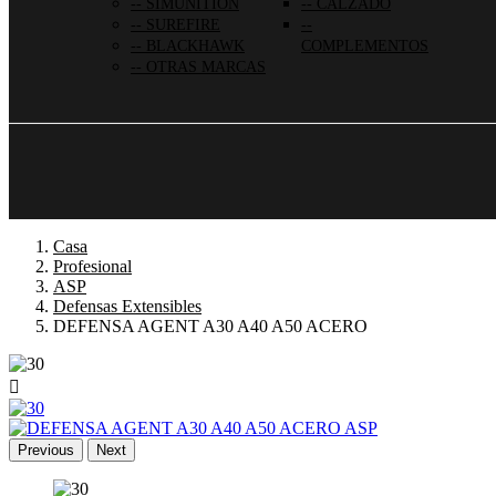
SIMUNITION
CALZADO
SUREFIRE
BLACKHAWK
COMPLEMENTOS
OTRAS MARCAS
Casa
Profesional
ASP
Defensas Extensibles
DEFENSA AGENT A30 A40 A50 ACERO

Previous
Next