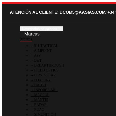
ATENCIÓN AL CLIENTE:
DCOM5@AASIAS.COM
/
+34 
Navegación de palanca
☰
Marcas
Marcas
511 TACTICAL
AIMPOINT
ASP
B&T
BREAKTHROUGH
FIELD OPTICS
FIRSTSPEAR
FOXFURY
HATCH
INFORCE-MIL
MAGPUL
MANTIS
RADAR
RUAG
SIMUNITION