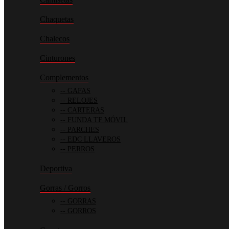
Chaquetas
Chalecos
Cinturones
Complementos
GAFAS
RELOJES
CARTERAS
FUNDA TF MÓVIL
PARCHES
EDC LLAVEROS
PERROS
Deportiva
Gorras / Gorros
GORRAS
GORROS