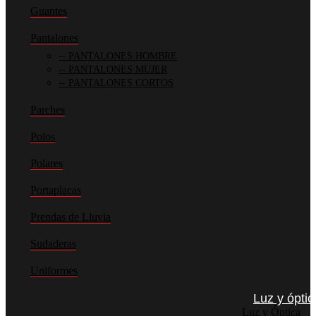
Guantes
Pantalones
PANTALONES HOMBRE
PANTALONES MUJER
PANTALONES CORTOS
Parches
Polos
Polares
Portaplacas
Prendas de Lluvia
Sudaderas
Uniformes
Luz y óptic
Luz y Óptica