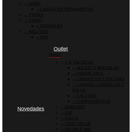
WARQ
CASCOS ENTRENAMIENTO
VIRTRA
ZYMIQ
PERROS K9
WALTHER
PDP
Outlet
Outlet
5.11 TACTICAL
BOLSAS Y MOCHILAS
PANTALONES
CHAQUETAS Y POLARES
CAMISAS, CAMISETAS Y
POLOS
CALZADO
COMPLEMENTOS
AIMPOINT
Novedades
ASP
EAGLE
FIRST SPEAR
INFORCE-MIL