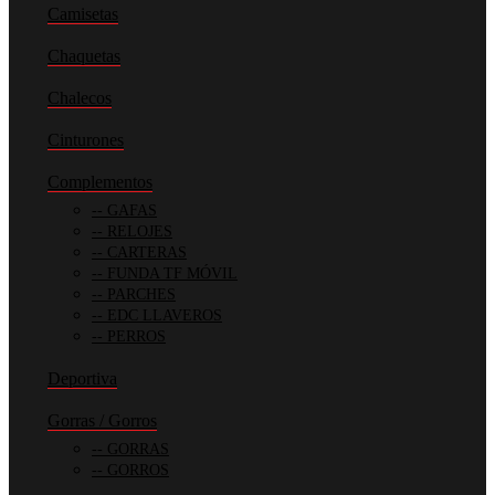
Camisetas
Chaquetas
Chalecos
Cinturones
Complementos
GAFAS
RELOJES
CARTERAS
FUNDA TF MÓVIL
PARCHES
EDC LLAVEROS
PERROS
Deportiva
Gorras / Gorros
GORRAS
GORROS