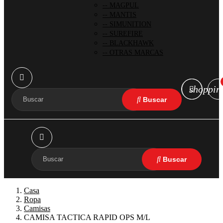
MAGPUL
MANTIS
SIMUNITION
SUREFIRE
BLACKHAWK
OTRAS MARCAS
shoppin
Casa
Ropa
Camisas
CAMISA TACTICA RAPID OPS M/L