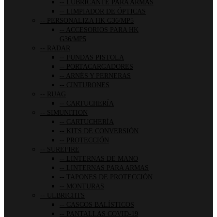
LUBRICANTE PARA ARMAS
LIMPIADOR DE ÓPTICAS
PERSONALIZA HK G36/MP5
ACCESORIOS PARA HK
G36/MP5
RADAR
FUNDAS PISTOLA
PORTACARGADORES
ARNÉS Y PERNERAS
CINTURONES
RUAG
CARTUCHERÍA
SIMUNITION
CARTUCHERÍA
KITS DE CONVERSIÓN
PROTECCIÓN
SUREFIRE
LINTERNAS DE MANO
LINTERNAS PARA ARMAS
TAPONES DE PROTECCIÓN
MONTURAS
ULBRICHTS
CASCOS BALÍSTICOS
PANTALLAS COVID-19