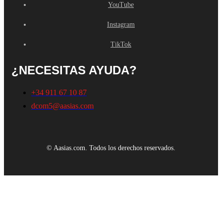
YouTube
Instagram
TikTok
¿NECESITAS AYUDA?
+34 911 67 10 87
dcom5@aasias.com
© Aasias.com. Todos los derechos reservados.
Este sitio web utiliza cookies propias y de terceros para mejorar
nuestros servicios y mostrarle publicidad relacionada con sus
preferencias mediante el análisis de sus hábitos de navegación. Para
dar su consentimiento sobre su uso pulse el botón Acepto.