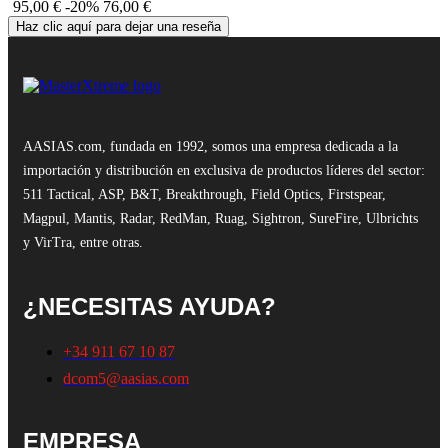
95,00 €
-20%
76,00 €
Haz clic aquí para dejar una reseña
AASIAS.com, fundada en 1992, somos una empresa dedicada a la
importación y distribución en exclusiva de productos líderes del sector:
511 Tactical, ASP, B&T, Breakthrough, Field Optics, Firstspear,
Magpul, Mantis, Radar, RedMan, Ruag, Sightron, SureFire, Ulbrichts
y VirTra, entre otras.
¿NECESITAS AYUDA?
+34 911 67 10 87
dcom5@aasias.com
EMPRESA