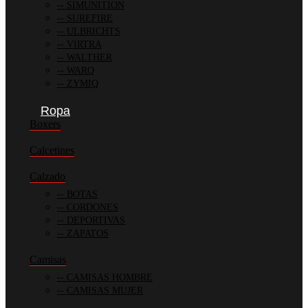
SIMUNITION
SUREFIRE
ULBRICHTS
VIRTRA
WALTHER
WARQ
ZYMIQ
Ropa
Boxers
Calcetines
Calzado
BOTAS
CORDONES
DEPORTIVAS
ZAPATOS
Camisas
CAMISAS HOMBRE
CAMISAS MUJER