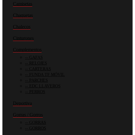
Camisetas
Chaquetas
Chalecos
Cinturones
Complementos
GAFAS
RELOJES
CARTERAS
FUNDA TF MÓVIL
PARCHES
EDC LLAVEROS
PERROS
Deportiva
Gorras / Gorros
GORRAS
GORROS