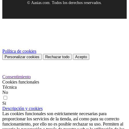
© Aasias.com. Todos los derechos reservados.
Este sitio web utiliza cookies propias y de terceros para mejorar
nuestros servicios y mostrarle publicidad relacionada con sus
preferencias mediante el análisis de sus hábitos de navegación. Para
dar su consentimiento sobre su uso pulse el botón Acepto.
Política de cookies
Personalizar cookies
Rechazar todo
Acepto
Preferencias de cookies
Consentimiento
Cookies funcionales
Técnica
No
Si
Descripción y cookies
Las cookies funcionales son estrictamente necesarias para
proporcionar los servicios de la tienda, así como para su correcto
funcionamiento, por ello no es posible rechazar su uso. Permiten al