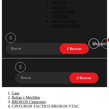
MAGPUL
MANTIS
SIMUNITION
SUREFIRE
BLACKHAWK
OTRAS MARCAS
shoppin
Casa
Bolsas y Mochilas
BROKOS Cinturones
CINTURON TACTICO BROKOS VTAC