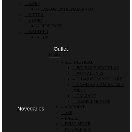
WARQ
CASCOS ENTRENAMIENTO
VIRTRA
ZYMIQ
PERROS K9
WALTHER
PDP
Outlet
Outlet
5.11 TACTICAL
BOLSAS Y MOCHILAS
PANTALONES
CHAQUETAS Y POLARES
CAMISAS, CAMISETAS Y
POLOS
CALZADO
COMPLEMENTOS
AIMPOINT
Novedades
ASP
EAGLE
FIRST SPEAR
INFORCE-MIL