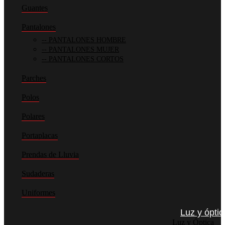
Guantes
Pantalones
PANTALONES HOMBRE
PANTALONES MUJER
PANTALONES CORTOS
Parches
Polos
Polares
Portaplacas
Prendas de Lluvia
Sudaderas
Uniformes
Luz y óptic
Luz y Óptica