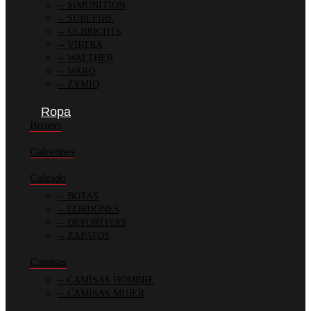
SIMUNITION
SUREFIRE
ULBRICHTS
VIRTRA
WALTHER
WARQ
ZYMIQ
Ropa
Boxers
Calcetines
Calzado
BOTAS
CORDONES
DEPORTIVAS
ZAPATOS
Camisas
CAMISAS HOMBRE
CAMISAS MUJER