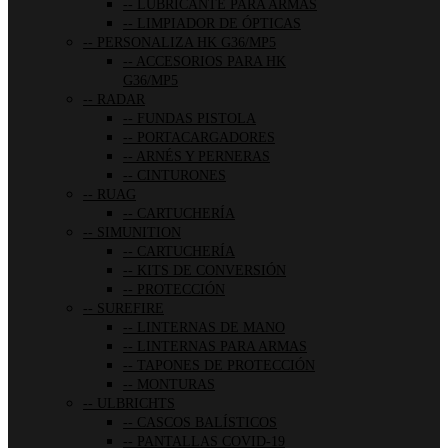
LUBRICANTE PARA ARMAS
LIMPIADOR DE ÓPTICAS
PERSONALIZA HK G36/MP5
ACCESORIOS PARA HK
G36/MP5
RADAR
FUNDAS PISTOLA
PORTACARGADORES
ARNÉS Y PERNERAS
CINTURONES
RUAG
CARTUCHERÍA
SIMUNITION
CARTUCHERÍA
KITS DE CONVERSIÓN
PROTECCIÓN
SUREFIRE
LINTERNAS DE MANO
LINTERNAS PARA ARMAS
TAPONES DE PROTECCIÓN
MONTURAS
ULBRICHTS
CASCOS BALÍSTICOS
PANTALLAS COVID-19