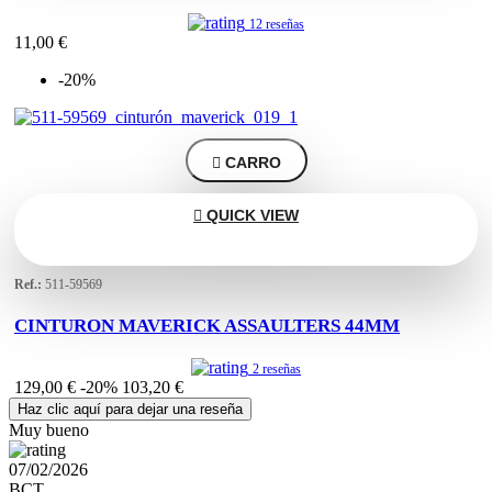
12 reseñas
11,00 €
-20%

CARRO

QUICK VIEW
Ref.:
511-59569
CINTURON MAVERICK ASSAULTERS 44MM
2 reseñas
129,00 €
-20%
103,20 €
Haz clic aquí para dejar una reseña
Muy bueno
07/02/2026
BCT