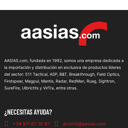
AASIAS.com, fundada en 1992, somos una empresa dedicada a
la importación y distribución en exclusiva de productos líderes
del sector: 511 Tactical, ASP, B&T, Breakthrough, Field Optics,
Firstspear, Magpul, Mantis, Radar, RedMan, Ruag, Sightron,
SureFire, Ulbrichts y VirTra, entre otras.
¿NECESITAS AYUDA?
+34 911 67 10 87
dcom5@aasias.com