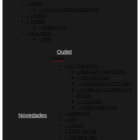
WARQ
CASCOS ENTRENAMIENTO
VIRTRA
ZYMIQ
PERROS K9
WALTHER
PDP
Outlet
Outlet
5.11 TACTICAL
BOLSAS Y MOCHILAS
PANTALONES
CHAQUETAS Y POLARES
CAMISAS, CAMISETAS Y
POLOS
CALZADO
COMPLEMENTOS
AIMPOINT
Novedades
ASP
EAGLE
FIRST SPEAR
INFORCE-MIL