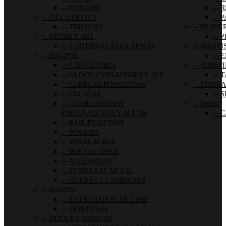
PARCHES
R
FIELD OPTICS
P
TRIPODES
BEAVER
INFORCE-MIL
P
LINTERNAS PARA ARMAS
MANTI
MAGPUL
E
CARGADORES
SUREFI
GLOCK CARGADORES Y ACC
T
CORREAS PORTAFUSIL
VIRTRA
CULATAS
S
GUARDAMANOS
WARQ
EMPUÑADURAS Y M-LOK
C
RAIL PICATINNY
BÍPODES
MIRAS M-BUS
BOLSAS DAKA
ACCESORIOS
FUNDAS TF MÓVIL
GORRAS Y CAMISETAS
MANTIS
ENTRENADOR DE TIRO
MONTURAS
MODERN SPARTAN