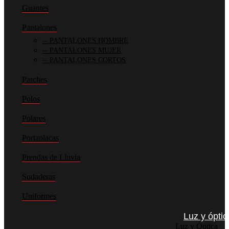
Guantes
Pantalones
PANTALONES HOMBRE
PANTALONES MUJER
PANTALONES CORTOS
Parches
Polos
Polares
Portaplacas
Prendas de Lluvia
Sudaderas
Uniformes
Luz y óptic
Luz y Óptica