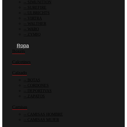
SIMUNITION
SUREFIRE
ULBRICHTS
VIRTRA
WALTHER
WARQ
ZYMIQ
Ropa
Boxers
Calcetines
Calzado
BOTAS
CORDONES
DEPORTIVAS
ZAPATOS
Camisas
CAMISAS HOMBRE
CAMISAS MUJER