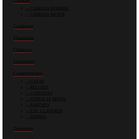
Camisas
CAMISAS HOMBRE
CAMISAS MUJER
Camisetas
Chaquetas
Chalecos
Cinturones
Complementos
GAFAS
RELOJES
CARTERAS
FUNDA TF MÓVIL
PARCHES
EDC LLAVEROS
PERROS
Deportiva