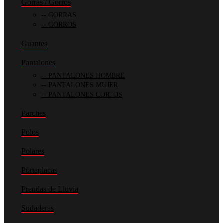
Gorras / Gorros
GORRAS
GORROS
Guantes
Pantalones
PANTALONES HOMBRE
PANTALONES MUJER
PANTALONES CORTOS
Parches
Polos
Polares
Portaplacas
Prendas de Lluvia
Sudaderas