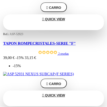

CARRO

QUICK VIEW
Ref.:
ASP-52923
TAPON ROMPECRISTALES-SERIE "F"
2 reseñas
39,00 €
-15%
33,15 €
-15%

CARRO

QUICK VIEW