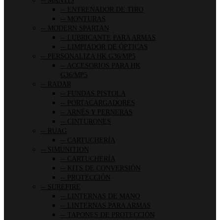
MANTIS
ENTRENADOR DE TIRO
MONTURAS
MODERN SPARTAN
LUBRICANTE PARA ARMAS
LIMPIADOR DE ÓPTICAS
PERSONALIZA HK G36/MP5
ACCESORIOS PARA HK
G36/MP5
RADAR
FUNDAS PISTOLA
PORTACARGADORES
ARNÉS Y PERNERAS
CINTURONES
RUAG
CARTUCHERÍA
SIMUNITION
CARTUCHERÍA
KITS DE CONVERSIÓN
PROTECCIÓN
SUREFIRE
LINTERNAS DE MANO
LINTERNAS PARA ARMAS
TAPONES DE PROTECCIÓN