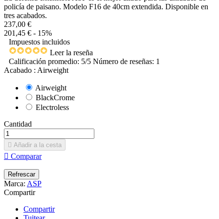
policía de paisano. Modelo F16 de 40cm extendida. Disponible en
tres acabados.
237,00 €
201,45 €
- 15%
Impuestos incluidos
Leer la reseña
Calificación promedio:
5
/5 Número de reseñas:
1
Acabado : Airweight
Airweight
BlackCrome
Electroless
Cantidad

Añadir a la cesta

Comparar
Marca:
ASP
Compartir
Compartir
Tuitear