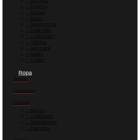
MAGPUL
MANTIS
RADAR
RUAG
SIMUNITION
SUREFIRE
ULBRICHTS
VIRTRA
WALTHER
WARQ
ZYMIQ
Ropa
Boxers
Calcetines
Calzado
BOTAS
CORDONES
DEPORTIVAS
ZAPATOS