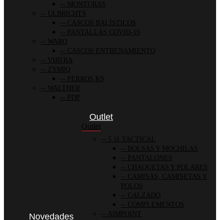
MONTURAS
ULBRICHTS
CASCOS BALÍSTICOS
PANTALLAS COVID-19
WARQ
CASCOS ENTRENAMIENTO
VIRTRA
ZYMIQ
PERROS K9
WALTHER
PDP
Outlet
Outlet
5.11 TACTICAL
BOLSAS Y MOCHILAS
PANTALONES
CHAQUETAS Y POLARES
CAMISAS, CAMISETAS Y
POLOS
CALZADO
COMPLEMENTOS
AIMPOINT
Novedades