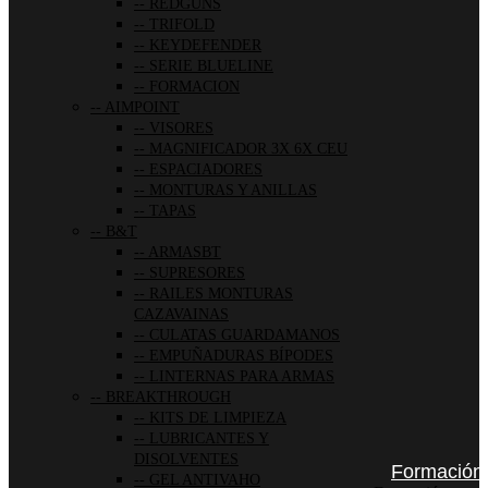
REDGUNS
TRIFOLD
KEYDEFENDER
SERIE BLUELINE
FORMACION
AIMPOINT
VISORES
MAGNIFICADOR 3X 6X CEU
ESPACIADORES
MONTURAS Y ANILLAS
TAPAS
B&T
ARMASBT
SUPRESORES
RAILES MONTURAS
CAZAVAINAS
CULATAS GUARDAMANOS
EMPUÑADURAS BÍPODES
LINTERNAS PARA ARMAS
BREAKTHROUGH
KITS DE LIMPIEZA
LUBRICANTES Y
DISOLVENTES
Formación
GEL ANTIVAHO