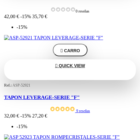
0 reseñas
42,00 €
-15%
35,70 €
-15%

CARRO

QUICK VIEW
Ref.:
ASP-52921
TAPON LEVERAGE-SERIE "F"
9 reseñas
32,00 €
-15%
27,20 €
-15%