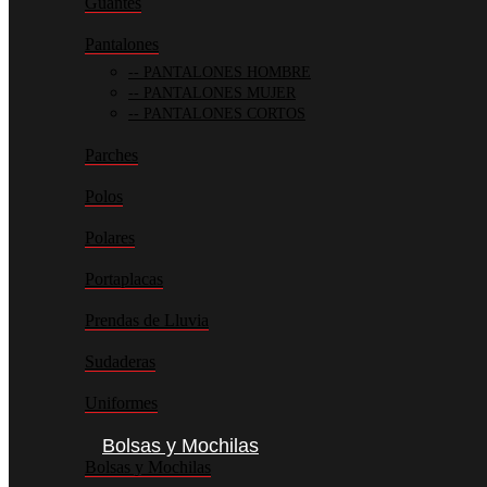
Guantes
Pantalones
PANTALONES HOMBRE
PANTALONES MUJER
PANTALONES CORTOS
Parches
Polos
Polares
Portaplacas
Prendas de Lluvia
Sudaderas
Uniformes
Bolsas y Mochilas
Bolsas y Mochilas