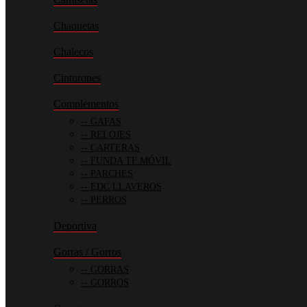
Chaquetas
Chalecos
Cinturones
Complementos
GAFAS
RELOJES
CARTERAS
FUNDA TF MÓVIL
PARCHES
EDC LLAVEROS
PERROS
Deportiva
Gorras / Gorros
GORRAS
GORROS