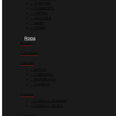
SUREFIRE
ULBRICHTS
VIRTRA
WALTHER
WARQ
ZYMIQ
Ropa
Boxers
Calcetines
Calzado
BOTAS
CORDONES
DEPORTIVAS
ZAPATOS
Camisas
CAMISAS HOMBRE
CAMISAS MUJER
Camisetas