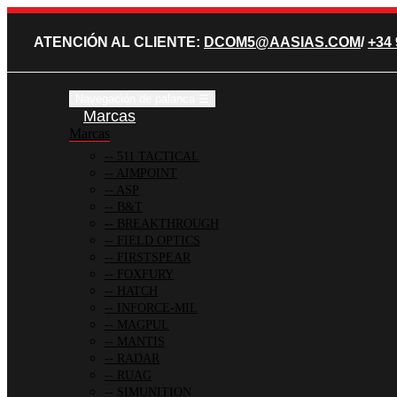
ATENCIÓN AL CLIENTE:
DCOM5@AASIAS.COM
/
+34 
Navegación de palanca
☰
Marcas
Marcas
511 TACTICAL
AIMPOINT
ASP
B&T
BREAKTHROUGH
FIELD OPTICS
FIRSTSPEAR
FOXFURY
HATCH
INFORCE-MIL
MAGPUL
MANTIS
RADAR
RUAG
SIMUNITION