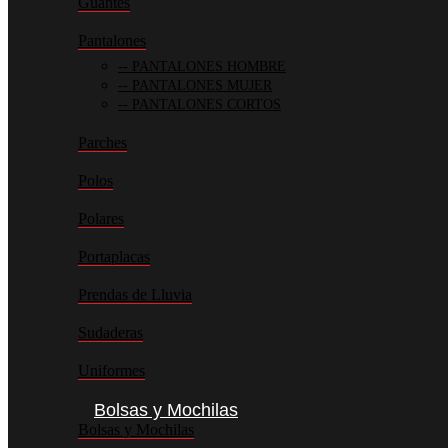
Guantes
Pantalones
PANTALONES HOMBRE
PANTALONES MUJER
PANTALONES CORTOS
Parches
Polos
Polares
Portaplacas
Prendas de Lluvia
Sudaderas
Uniformes
Bolsas y Mochilas
Bolsas y Mochilas