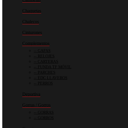
Chaquetas
Chalecos
Cinturones
Complementos
GAFAS
RELOJES
CARTERAS
FUNDA TF MÓVIL
PARCHES
EDC LLAVEROS
PERROS
Deportiva
Gorras / Gorros
GORRAS
GORROS