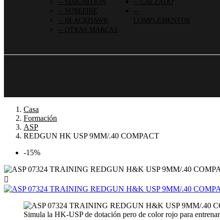
SIMUNITION
CALZADO
SUREFIRE
BLACKHAWK
COMPLEMENTOS
OTRAS MARCAS
Casa
Formación
ASP
REDGUN HK USP 9MM/.40 COMPACT
-15%

Simula la HK-USP de dotación pero de color rojo para entrenar s