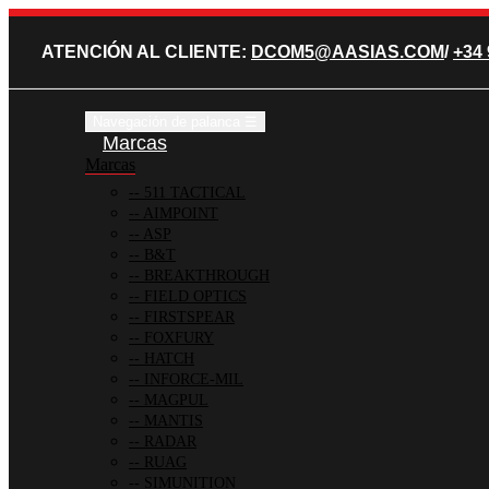
ATENCIÓN AL CLIENTE:
DCOM5@AASIAS.COM
/
+34 
Navegación de palanca
☰
Marcas
Marcas
511 TACTICAL
AIMPOINT
ASP
B&T
BREAKTHROUGH
FIELD OPTICS
FIRSTSPEAR
FOXFURY
HATCH
INFORCE-MIL
MAGPUL
MANTIS
RADAR
RUAG
SIMUNITION