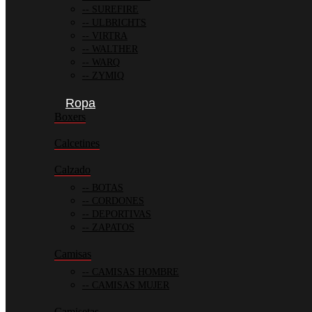
SUREFIRE
ULBRICHTS
VIRTRA
WALTHER
WARQ
ZYMIQ
Ropa
Boxers
Calcetines
Calzado
BOTAS
CORDONES
DEPORTIVAS
ZAPATOS
Camisas
CAMISAS HOMBRE
CAMISAS MUJER
Camisetas