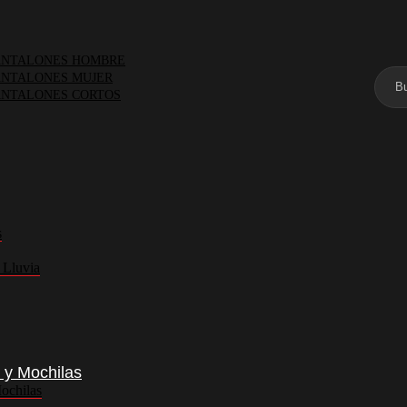
NTALONES HOMBRE
NTALONES MUJER
NTALONES CORTOS
s
 Lluvia
 y Mochilas
ochilas