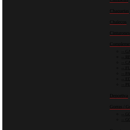
Chaquetas
Chalecos
Cinturones
Compleme
GA
RE
CA
FU
PA
ED
PE
Deportiva
Gorras / G
GO
GO