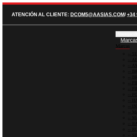
ATENCIÓN AL CLIENTE:
DCOM5@AASIAS.COM
/
+34 
Navegació
Marca
Marcas
51
AI
AS
B
BR
FI
FI
FO
HA
IN
M
MA
R
R
SI