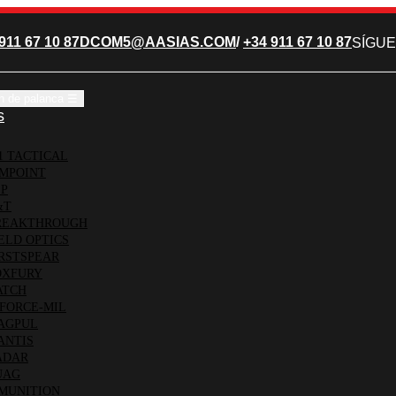
911 67 10 87
DCOM5@AASIAS.COM
/
+34 911 67 10 87
SÍGUE
n de palanca
☰
s
1 TACTICAL
MPOINT
P
&T
EAKTHROUGH
ELD OPTICS
RSTSPEAR
XFURY
TCH
FORCE-MIL
AGPUL
NTIS
ADAR
UAG
MUNITION