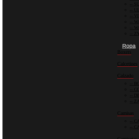
SU
UL
VI
WA
W
ZY
Ropa
Boxers
Calcetines
Calzado
BO
CO
DE
ZA
Camisas
CA
CA
Camisetas