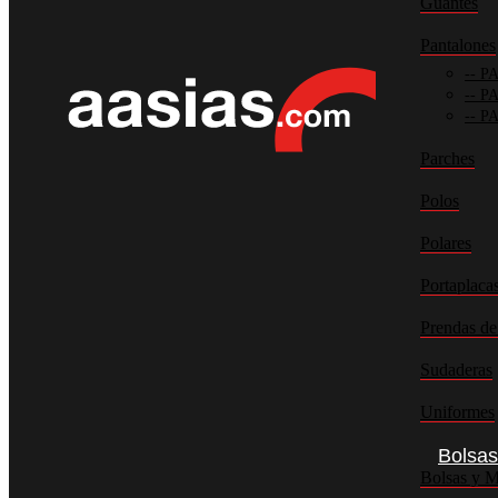
Guantes
Pantalones
PA
PA
PA
Parches
Polos
Polares
Portaplaca
Prendas de
Sudaderas
Uniformes
Bolsas
Bolsas y M