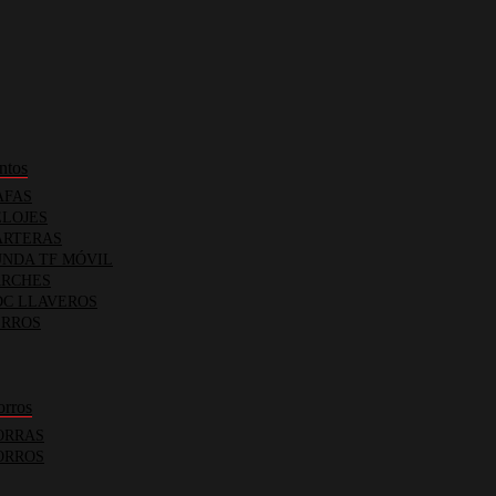
ntos
FAS
LOJES
RTERAS
NDA TF MÓVIL
RCHES
C LLAVEROS
RROS
orros
RRAS
RROS