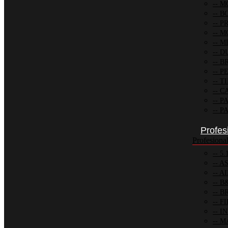
MO
BO
PR
M
MÉ
D
BR
PE
TI
CA
PA
PA
Profes
Profesiona
5.
AS
AI
B
BR
FI
IN
M