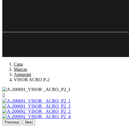
Casa
Marcas
Aimpoint
VISOR ACRO P-2

Previous
Next