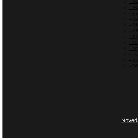
MA
MO
PE
R
R
SI
SU
UL
W
VI
ZY
WA
Noved