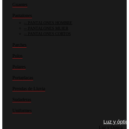
Guantes
Pantalones
PANTALONES HOMBRE
PANTALONES MUJER
PANTALONES CORTOS
Parches
Polos
Polares
Portaplacas
Prendas de Lluvia
Sudaderas
Uniformes
Luz y óptic
Luz y Óptica