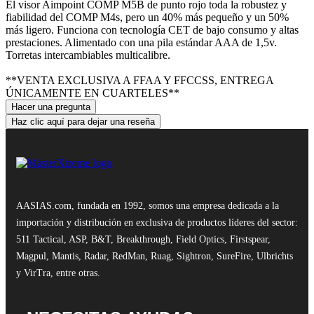
El visor Aimpoint COMP M5B de punto rojo toda la robustez y
fiabilidad del COMP M4s, pero un 40% más pequeño y un 50%
más ligero. Funciona con tecnología CET de bajo consumo y altas
prestaciones. Alimentado con una pila estándar AAA de 1,5v.
Torretas intercambiables multicalibre.
**VENTA EXCLUSIVA A FFAA Y FFCCSS, ENTREGA
ÚNICAMENTE EN CUARTELES**
Hacer una pregunta
Haz clic aquí para dejar una reseña
AASIAS.com, fundada en 1992, somos una empresa dedicada a la
importación y distribución en exclusiva de productos líderes del sector:
511 Tactical, ASP, B&T, Breakthrough, Field Optics, Firstspear,
Magpul, Mantis, Radar, RedMan, Ruag, Sightron, SureFire, Ulbrichts
y VirTra, entre otras.