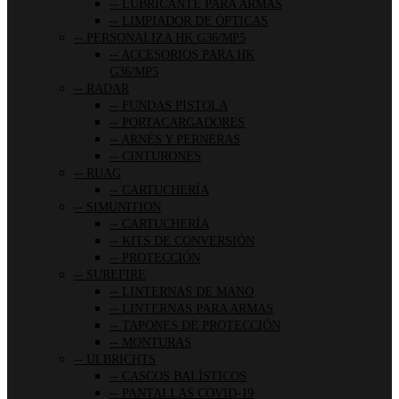
LUBRICANTE PARA ARMAS
LIMPIADOR DE ÓPTICAS
PERSONALIZA HK G36/MP5
ACCESORIOS PARA HK
G36/MP5
RADAR
FUNDAS PISTOLA
PORTACARGADORES
ARNÉS Y PERNERAS
CINTURONES
RUAG
CARTUCHERÍA
SIMUNITION
CARTUCHERÍA
KITS DE CONVERSIÓN
PROTECCIÓN
SUREFIRE
LINTERNAS DE MANO
LINTERNAS PARA ARMAS
TAPONES DE PROTECCIÓN
MONTURAS
ULBRICHTS
CASCOS BALÍSTICOS
PANTALLAS COVID-19