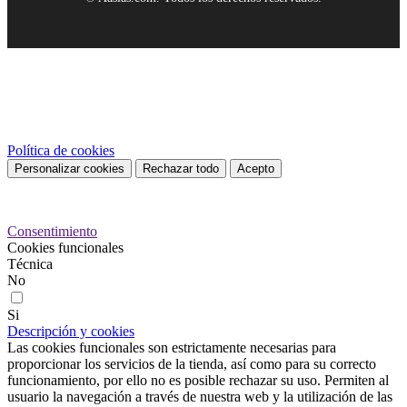
Este sitio web utiliza cookies propias y de terceros para mejorar
nuestros servicios y mostrarle publicidad relacionada con sus
preferencias mediante el análisis de sus hábitos de navegación. Para
dar su consentimiento sobre su uso pulse el botón Acepto.
Política de cookies
Personalizar cookies
Rechazar todo
Acepto
Preferencias de cookies
Consentimiento
Cookies funcionales
Técnica
No
Si
Descripción y cookies
Las cookies funcionales son estrictamente necesarias para
proporcionar los servicios de la tienda, así como para su correcto
funcionamiento, por ello no es posible rechazar su uso. Permiten al
usuario la navegación a través de nuestra web y la utilización de las