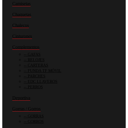
Camisetas
Chaquetas
Chalecos
Cinturones
Complementos
GAFAS
RELOJES
CARTERAS
FUNDA TF MÓVIL
PARCHES
EDC LLAVEROS
PERROS
Deportiva
Gorras / Gorros
GORRAS
GORROS