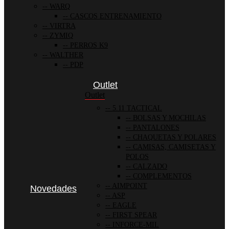
WARQ
CASCOS ENTRENAMIENTO
VIRTRA
ZYMIQ
PERROS K9
WALTHER
PDP
Outlet
Outlet
5.11 TACTICAL
BOLSAS Y MOCHILAS
PANTALONES
CHAQUETAS Y POLARES
CAMISAS, CAMISETAS Y
POLOS
CALZADO
COMPLEMENTOS
AIMPOINT
Novedades
ASP
EAGLE
FIRST SPEAR
INFORCE-MIL