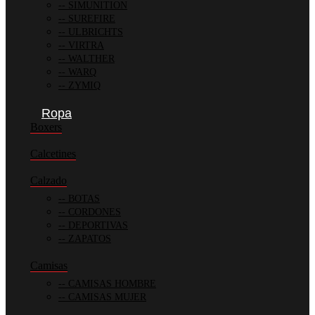
SIMUNITION
SUREFIRE
ULBRICHTS
VIRTRA
WALTHER
WARQ
ZYMIQ
Ropa
Boxers
Calcetines
Calzado
BOTAS
CORDONES
DEPORTIVAS
ZAPATOS
Camisas
CAMISAS HOMBRE
CAMISAS MUJER