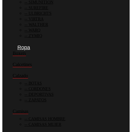
SIMUNITION
SUREFIRE
ULBRICHTS
VIRTRA
WALTHER
WARQ
ZYMIQ
Ropa
Boxers
Calcetines
Calzado
BOTAS
CORDONES
DEPORTIVAS
ZAPATOS
Camisas
CAMISAS HOMBRE
CAMISAS MUJER