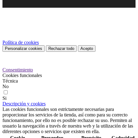
Este sitio web utiliza cookies propias y de terceros para mejorar
nuestros servicios y mostrarle publicidad relacionada con sus
preferencias mediante el análisis de sus hábitos de navegación. Para
dar su consentimiento sobre su uso pulse el botón Acepto.
Política de cookies
Personalizar cookies
Rechazar todo
Acepto
Preferencias de cookies
Consentimiento
Cookies funcionales
Técnica
No
Si
Descripción y cookies
Las cookies funcionales son estrictamente necesarias para
proporcionar los servicios de la tienda, así como para su correcto
funcionamiento, por ello no es posible rechazar su uso. Permiten al
usuario la navegación a través de nuestra web y la utilización de las
diferentes opciones o servicios que existen en ella.
Cookie
Proveedor
Propósito
Caducidad