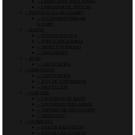
LUBRICANTE PARA ARMAS
LIMPIADOR DE ÓPTICAS
PERSONALIZA HK G36/MP5
ACCESORIOS PARA HK
G36/MP5
RADAR
FUNDAS PISTOLA
PORTACARGADORES
ARNÉS Y PERNERAS
CINTURONES
RUAG
CARTUCHERÍA
SIMUNITION
CARTUCHERÍA
KITS DE CONVERSIÓN
PROTECCIÓN
SUREFIRE
LINTERNAS DE MANO
LINTERNAS PARA ARMAS
TAPONES DE PROTECCIÓN
MONTURAS
ULBRICHTS
CASCOS BALÍSTICOS
PANTALLAS COVID-19