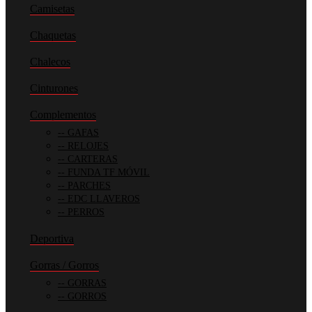
Camisetas
Chaquetas
Chalecos
Cinturones
Complementos
GAFAS
RELOJES
CARTERAS
FUNDA TF MÓVIL
PARCHES
EDC LLAVEROS
PERROS
Deportiva
Gorras / Gorros
GORRAS
GORROS