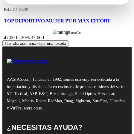
Ref.:
511-66039
TOP DEPORTIVO MUJER PT-R MAX EFFORT
0 reseñas
47,00 €
-20%
37,60 €
Haz clic aquí para dejar una reseña
AASIAS.com, fundada en 1992, somos una empresa dedicada a la
importación y distribución en exclusiva de productos líderes del sector:
511 Tactical, ASP, B&T, Breakthrough, Field Optics, Firstspear,
Magpul, Mantis, Radar, RedMan, Ruag, Sightron, SureFire, Ulbrichts
y VirTra, entre otras.
¿NECESITAS AYUDA?