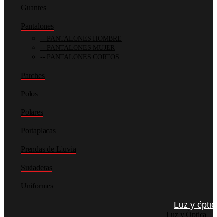
Guantes
Pantalones
PANTALONES HOMBRE
PANTALONES MUJER
PANTALONES CORTOS
Parches
Polos
Polares
Portaplacas
Prendas de Lluvia
Sudaderas
Uniformes
Luz y óptic
Luz y Óptica