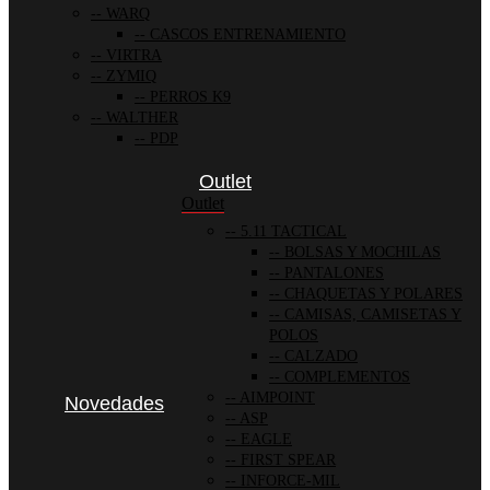
WARQ
CASCOS ENTRENAMIENTO
VIRTRA
ZYMIQ
PERROS K9
WALTHER
PDP
Outlet
Outlet
5.11 TACTICAL
BOLSAS Y MOCHILAS
PANTALONES
CHAQUETAS Y POLARES
CAMISAS, CAMISETAS Y
POLOS
CALZADO
COMPLEMENTOS
AIMPOINT
Novedades
ASP
EAGLE
FIRST SPEAR
INFORCE-MIL