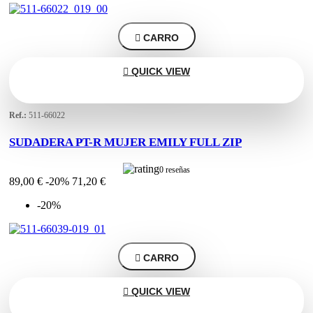

CARRO

QUICK VIEW
Ref.:
511-66022
SUDADERA PT-R MUJER EMILY FULL ZIP
0 reseñas
89,00 €
-20%
71,20 €
-20%

CARRO

QUICK VIEW