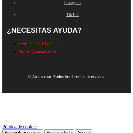
Instagram
TikTok
¿NECESITAS AYUDA?
+34 911 67 10 87
dcom5@aasias.com
© Aasias.com. Todos los derechos reservados.
Este sitio web utiliza cookies propias y de terceros para mejorar
nuestros servicios y mostrarle publicidad relacionada con sus
preferencias mediante el análisis de sus hábitos de navegación. Para
dar su consentimiento sobre su uso pulse el botón Acepto.
Política de cookies
Personalizar cookies
Rechazar todo
Acepto