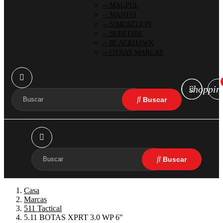
MAGPUL
MANTIS
SIMUNITION
SUREFIRE
BLACKHAWK
OTRAS MARCAS
shoppin
Casa
Marcas
511 Tactical
5.11 BOTAS XPRT 3.0 WP 6"