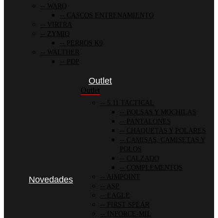
WARQ
CASCOS ENTRENAMIENTO
VIRTRA
ZYMIQ
PERROS K9
WALTHER
PDP
Outlet
Outlet
5.11 TACTICAL
BOLSAS Y MOCHILAS
PANTALONES
CHAQUETAS Y POLARES
CAMISAS, CAMISETAS Y
POLOS
CALZADO
COMPLEMENTOS
AIMPOINT
Novedades
ASP
EAGLE
FIRST SPEAR
INFORCE-MIL