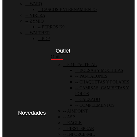
WARQ
CASCOS ENTRENAMIENTO
VIRTRA
ZYMIQ
PERROS K9
WALTHER
PDP
Outlet
Outlet
5.11 TACTICAL
BOLSAS Y MOCHILAS
PANTALONES
CHAQUETAS Y POLARES
CAMISAS, CAMISETAS Y
POLOS
CALZADO
COMPLEMENTOS
AIMPOINT
Novedades
ASP
EAGLE
FIRST SPEAR
INFORCE-MIL