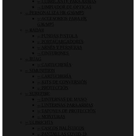
LUBRICANTE PARA ARMAS
LIMPIADOR DE ÓPTICAS
PERSONALIZA HK G36/MP5
ACCESORIOS PARA HK
G36/MP5
RADAR
FUNDAS PISTOLA
PORTACARGADORES
ARNÉS Y PERNERAS
CINTURONES
RUAG
CARTUCHERÍA
SIMUNITION
CARTUCHERÍA
KITS DE CONVERSIÓN
PROTECCIÓN
SUREFIRE
LINTERNAS DE MANO
LINTERNAS PARA ARMAS
TAPONES DE PROTECCIÓN
MONTURAS
ULBRICHTS
CASCOS BALÍSTICOS
PANTALLAS COVID-19