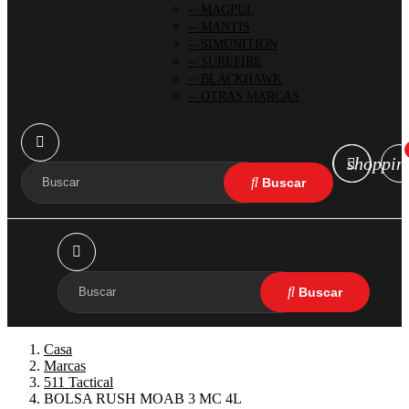
MAGPUL
MANTIS
SIMUNITION
SUREFIRE
BLACKHAWK
OTRAS MARCAS
shoppin
Casa
Marcas
511 Tactical
BOLSA RUSH MOAB 3 MC 4L