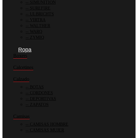
SIMUNITION
SUREFIRE
ULBRICHTS
VIRTRA
WALTHER
WARQ
ZYMIQ
Ropa
Boxers
Calcetines
Calzado
BOTAS
CORDONES
DEPORTIVAS
ZAPATOS
Camisas
CAMISAS HOMBRE
CAMISAS MUJER