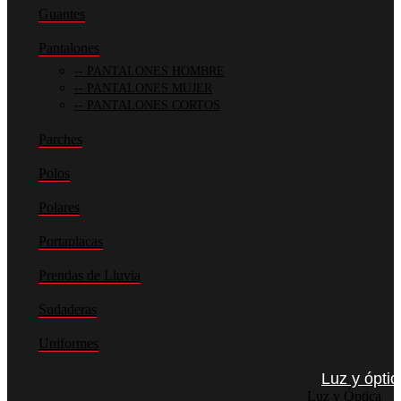
Guantes
Pantalones
PANTALONES HOMBRE
PANTALONES MUJER
PANTALONES CORTOS
Parches
Polos
Polares
Portaplacas
Prendas de Lluvia
Sudaderas
Uniformes
Luz y óptic
Luz y Óptica