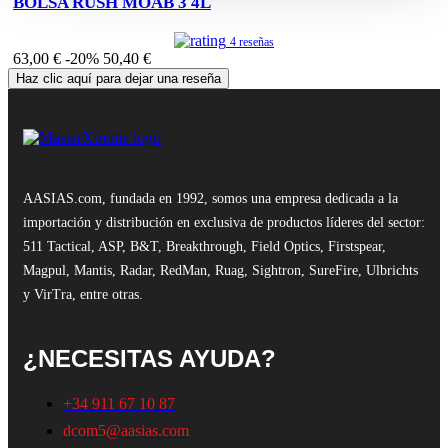
BOLSA RUSH MOAB 3 4L
4 reseñas
63,00 €
-20%
50,40 €
Haz clic aquí para dejar una reseña
AASIAS.com, fundada en 1992, somos una empresa dedicada a la
importación y distribución en exclusiva de productos líderes del sector:
511 Tactical, ASP, B&T, Breakthrough, Field Optics, Firstspear,
Magpul, Mantis, Radar, RedMan, Ruag, Sightron, SureFire, Ulbrichts
y VirTra, entre otras.
¿NECESITAS AYUDA?
+34 911 67 10 87
dcom5@aasias.com