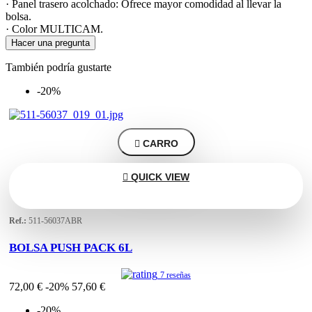
· Panel trasero acolchado: Ofrece mayor comodidad al llevar la
bolsa.
· Color MULTICAM.
Hacer una pregunta
También podría gustarte
-20%

CARRO

QUICK VIEW
Ref.:
511-56037ABR
BOLSA PUSH PACK 6L
7 reseñas
72,00 €
-20%
57,60 €
-20%