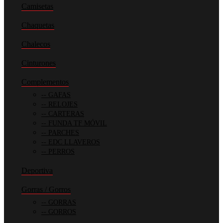
Camisetas
Chaquetas
Chalecos
Cinturones
Complementos
GAFAS
RELOJES
CARTERAS
FUNDA TF MÓVIL
PARCHES
EDC LLAVEROS
PERROS
Deportiva
Gorras / Gorros
GORRAS
GORROS